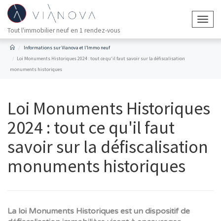
Togg
Tout l'immobilier neuf en 1 rendez-vous
navig
Informations sur Vianova et l’Immo neuf
Loi Monuments Historiques 2024 : tout ce qu'il faut savoir sur la défiscalisation
monuments historiques
Loi Monuments Historiques
2024 : tout ce qu'il faut
savoir sur la défiscalisation
monuments historiques
La loi Monuments Historiques est un dispositif de