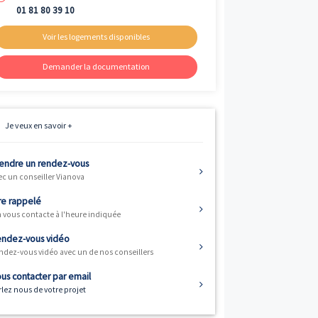
Livraison
ème
2
trimestre 2027
Fiscalité
Résidence principale / PTZ
Informations
01 81 80 39 10
Voir les logements disponibles
Demander la documentation
tlantique). Les
ème
t prévue au 2
caux suivants :
Je veux en savoir +
Prendre un rendez-vous