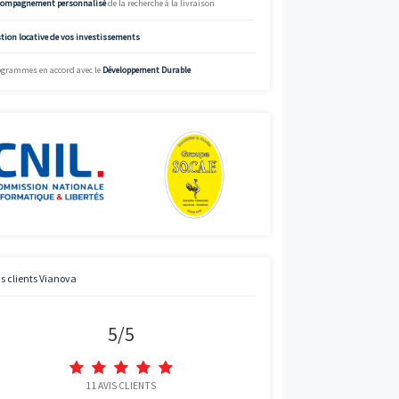
%
Simulez
Simulateur de mensualités offrant des données à titre indicatif.
informations précises et adaptées, appelez Vianova.
Charte de qualité Vianova
Mise à disposition d’
experts en immobilier neuf
Bénéficier des
prix “direct promoteur”
Accompagnement personnalisé
de la recherche à la livraison
Gestion locative de vos investissements
Programmes en accord avec le
Développement Durable