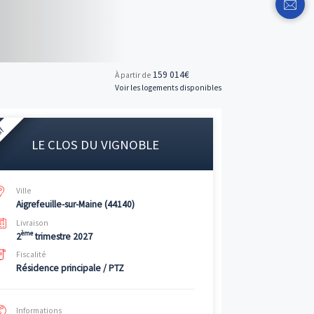
159 
À partir de
Voir les logemen
Neuf
LE CLOS DU VIGNOBLE
Ville
Aigrefeuille-sur-Maine (44140)