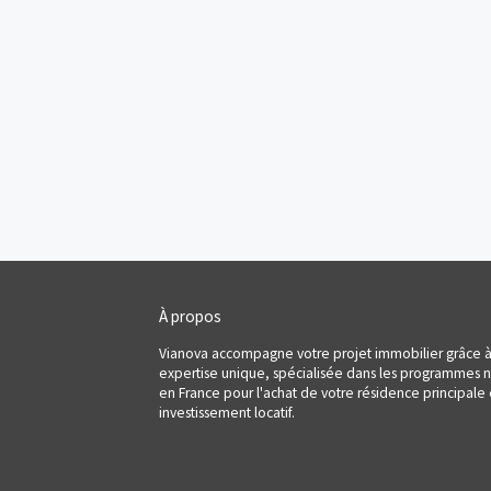
Programmes neufs
Pays-de-La-Loire
Loire-At