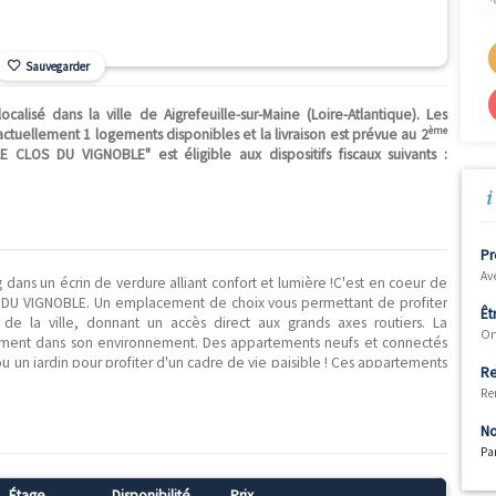
Sauvegarder
 neuf localisé dans la ville de Aigrefeuille-sur-Maine (Loire-A
n T2. Il y a actuellement 1 logements disponibles et la livraison es
r neuf "LE CLOS DU VIGNOBLE" est éligible aux dispositifs fis