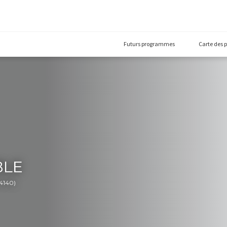
Futurs prog
GNOBLE
ur-Maine (44140)