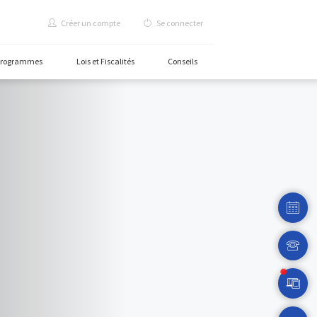
Créer un compte
Se c
rammes
Carte des programmes
Lois et Fiscalités
C