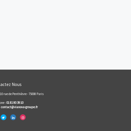
Saint-Sébastien-sur-
Saint-Viaud
Loire
Sautron
Savenay
Sucé-sur-Erdre
Trignac
Vallet
Vertou