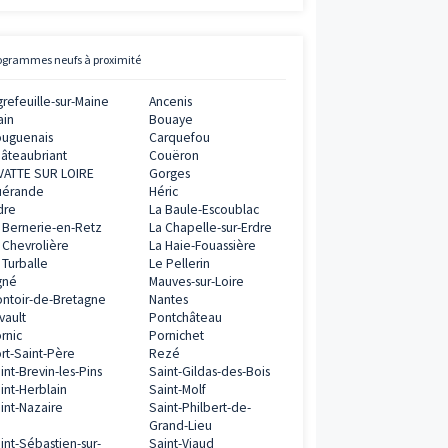
Avis clients
Vianova
5
/
5
11
AVIS CLIENTS