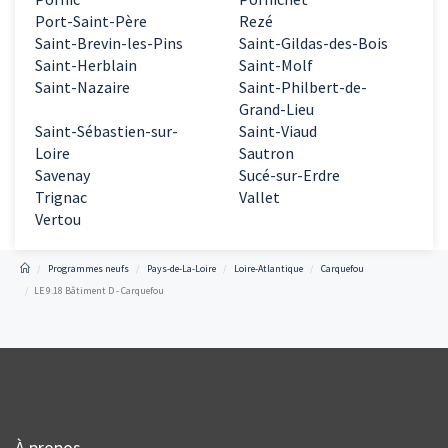
Port-Saint-Père
Rezé
Saint-Brevin-les-Pins
Saint-Gildas-des-Bois
Saint-Herblain
Saint-Molf
Saint-Nazaire
Saint-Philbert-de-
Grand-Lieu
Saint-Sébastien-sur-
Saint-Viaud
Loire
Sautron
Savenay
Sucé-sur-Erdre
Trignac
Vallet
Vertou
Programmes neufs
Pays-de-La-Loire
Loire-Atlantique
Carquefou
LE 9.18 Bâtiment D - Carquefou
À propos