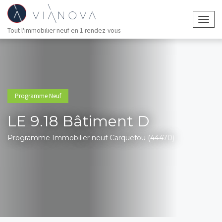
Togg
Tout l'immobilier neuf en 1 rendez-vous
navig
Programme Neuf
LE 9.18 Bâtiment D
Programme Immobilier neuf Carquefou (44470)