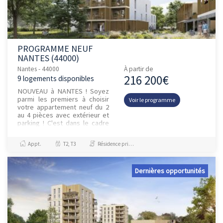
PROGRAMME NEUF
NANTES (44000)
Nantes - 44000
À partir de
216 200€
9 logements disponibles
NOUVEAU à NANTES ! Soyez
parmi les premiers à choisir
Voir le programme
votre appartement neuf du 2
au 4 pièces avec extérieur et
parking ! C'est dans le cadre
naturel d'une zone boisée à
proximité des rives...
Appt.
T2, T3
Résidence principale / PTZ
Dernières opportunités