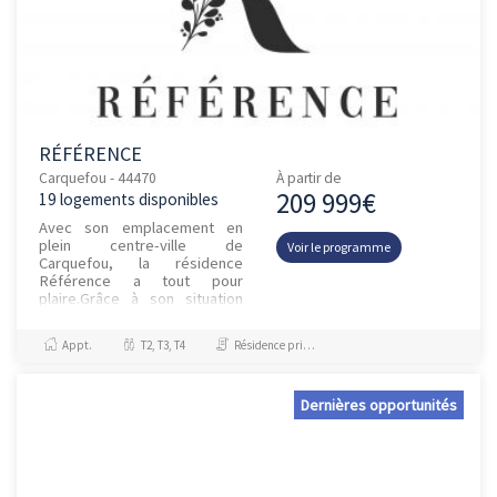
RÉFÉRENCE
Carquefou - 44470
À partir de
209 999€
19 logements disponibles
Avec son emplacement en
plein centre-ville de
Voir le programme
Carquefou, la résidence
Référence a tout pour
plaire.Grâce à son situation
privilégiée, vous aurez le
plaisir de bénéficier de toutes
Appt.
T2, T3, T4
Résidence principale / PTZ, Investissement et Défiscalisation
les comm...
Dernières opportunités