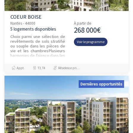
COEUR BOISE
Nantes - 44000
À partir de
268 000€
5 logements disponibles
Choix parmi une sélection de
revêtements de sols stratifié
Voir le programme
ou souple dans les pièces de
vie et les chambresPlusieurs
harmonies de faïence dans les
pièces d'eauMen...
Appt.
T3, T4
Résidence principale / PTZ, Investissement et Défiscalisation
Dernières opportunités