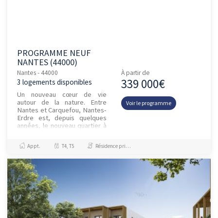
PROGRAMME NEUF
NANTES (44000)
Nantes - 44000
À partir de
339 000€
3 logements disponibles
Un nouveau cœur de vie
autour de la nature. Entre
Voir le programme
Nantes et Carquefou, Nantes-
Erdre est, depuis quelques
années, le nouveau quartier à
suivre. Il combine les atouts
d’une ville dans la ville...
Appt.
T4, T5
Résidence principale / PTZ, Investissement et Défiscalisation