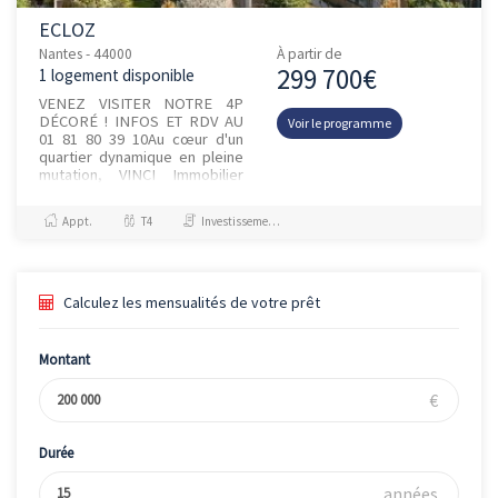
ECLOZ
Nantes - 44000
À partir de
299 700€
1 logement disponible
VENEZ VISITER NOTRE 4P
DÉCORÉ ! INFOS ET RDV AU
Voir le programme
01 81 80 39 10Au cœur d'un
quartier dynamique en pleine
mutation, VINCI Immobilier
vous présente sa nouvelle
résidence ECLOZ composée
Appt.
T4
Investissement et Défiscalisation
de 4 îlo...
Calculez les mensualités de votre prêt
Montant
€
Durée
années