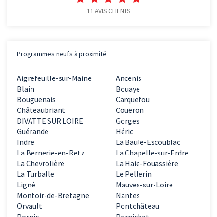
11
AVIS CLIENTS
Programmes neufs à proximité
Aigrefeuille-sur-Maine
Ancenis
Blain
Bouaye
Bouguenais
Carquefou
Châteaubriant
Couëron
DIVATTE SUR LOIRE
Gorges
Guérande
Héric
Indre
La Baule-Escoublac
La Bernerie-en-Retz
La Chapelle-sur-Erdre
La Chevrolière
La Haie-Fouassière
La Turballe
Le Pellerin
Ligné
Mauves-sur-Loire
Montoir-de-Bretagne
Nantes
Orvault
Pontchâteau
Pornic
Pornichet