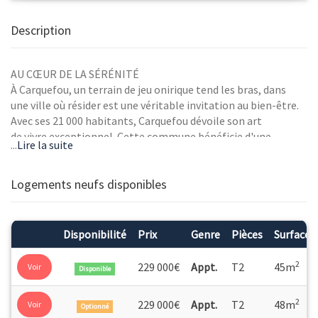
Description
AU CŒUR DE LA SÉRÉNITÉ
À Carquefou, un terrain de jeu onirique tend les bras, dans
une ville où résider est une véritable invitation au bien-être.
Avec ses 21 000 habitants, Carquefou dévoile son art
de vivre exceptionnel. Cette commune bénéficie d'une
...
Lire la suite
localisation privilégiée, à seulement 20 minutes du
centre de Nantes et de son effervescent cœur de
ville. L'océan se trouve à moins d'une heure, et Paris
Logements neufs disponibles
est à portée de main à deux heures de train. L'accès
immédiat à l'autoroute A11 et au périphérique, conjugué
à un réseau de transports en commun efficace, permet
Disponibilité
Prix
Genre
Pièces
Surface
de rejoindre aisément Nantes et les principaux pôles
d'emplois de la région.
2
229 000€
Appt.
T2
45m
Voir
Disponible
2
229 000€
Appt.
T2
48m
Voir
Optionné