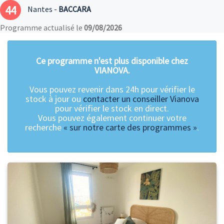
44
Nantes -
BACCARA
Programme actualisé le
09/08/2026
Ce programme n'est plus disponible chez
VIANOVA.
Vous pouvez revenir dans 24h pour vérifier le
stock à jour ou
contacter un conseiller Vianova
pour vérifier le stock en direct.
Vous pouvez également continuer votre
recherche
« sur notre carte des programmes »
.