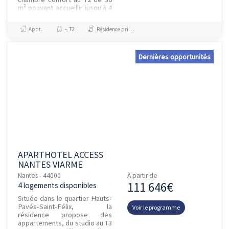
m² pouvant accueillir jusqu'à 4
personnes, meublés et
équipés. La résidence
Appt.
-, T2
Résidence principale / PTZ, Investissement et Défiscalisation
propose é...
Dernières opportunités
APARTHOTEL ACCESS
NANTES VIARME
Nantes - 44000
À partir de
111 646€
4 logements disponibles
Située dans le quartier Hauts-
Pavés-Saint-Félix, la
Voir le programme
résidence propose des
appartements, du studio au T3