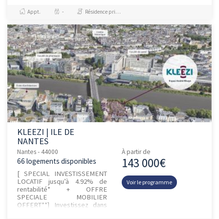
personnes, meublés et
Appt.
-
Résidence principale / PTZ, Investissement et Défiscalisation
équipés. L...
KLEEZI | ILE DE
NANTES
Nantes - 44000
À partir de
143 000€
66 logements disponibles
[ SPECIAL INVESTISSEMENT
LOCATIF jusqu’à 4.92% de
Voir le programme
rentabilité* + OFFRE
SPECIALE MOBILIER
OFFERT**] Investissez dans
une résidence étudiante et