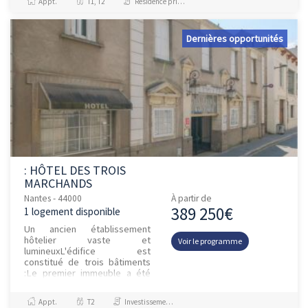
Appt.
T1, T2
Résidence principale / PTZ, Investissement et Défiscalisation
places d...
Dernières opportunités
: HÔTEL DES TROIS
MARCHANDS
Nantes - 44000
À partir de
389 250€
1 logement disponible
Un ancien établissement
hôtelier vaste et
Voir le programme
lumineuxL'édifice est
constitué de trois bâtiments
:Le premier immeuble a été
construit au XIXe siècle et est
situé sur la rue Armand
Appt.
T2
Investissement et Défiscalisation
Brossard. Le d...