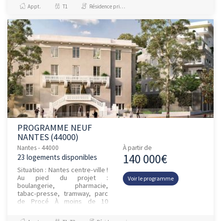
jeunes actifs à fort potentiel,
Appt.
T1
Résidence principale / PTZ, Investissement et Défiscalisation
au cœur de l’Î...
PROGRAMME NEUF
NANTES (44000)
Nantes - 44000
À partir de
140 000€
23 logements disponibles
Situation : Nantes centre-ville !
Au pied du projet :
Voir le programme
boulangerie, pharmacie,
tabac-presse, tramway, parc
de Procé À moins de 10
minutes à vélo : tous les
commerces et services des