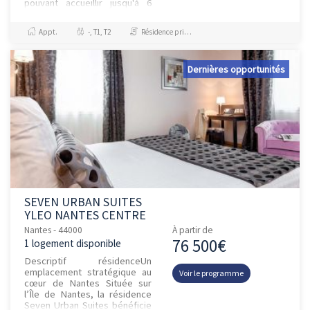
pouvant accueillir jusqu'à 6
personnes, ainsi qu'un espace
petit-déjeuner. L'étab...
Appt.
-, T1, T2
Résidence principale / PTZ, Investissement et Défiscalisation
Dernières opportunités
SEVEN URBAN SUITES
YLEO NANTES CENTRE
Nantes - 44000
À partir de
76 500€
1 logement disponible
Descriptif résidenceUn
emplacement stratégique au
Voir le programme
cœur de Nantes Située sur
l’Île de Nantes, la résidence
Seven Urban Suites bénéficie