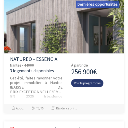
Dernières opportunités
NATUREO - ESSENCIA
Nantes - 44000
À partir de
256 900€
3 logements disponibles
Cet été, faites rayonner votre
projet immobilier à Nantes
Voir le programme
!BAISSE DE
PRIX EXCEPTIONNELLE !EMMÉNAGEZ
EN 2026 (résidence
ESSENCIA) /
APPARTEMENT TÉ...
Appt.
T3, T5
Résidence principale / PTZ, Investissement et Défiscalisation