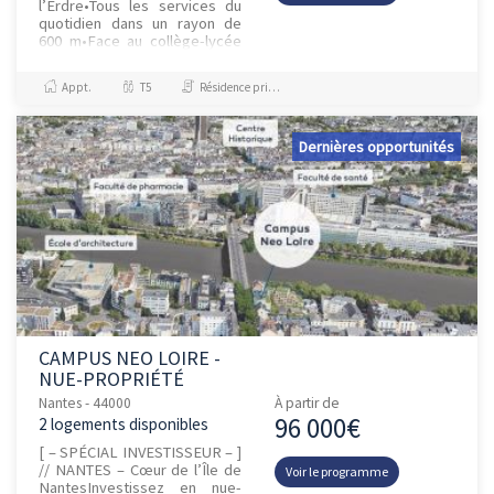
l’Erdre•Tous les services du
quotidien dans un rayon de
600 m•Face au collège-lycée
St Joseph du Loquidy (350m),
à 300 m de l’Université de...
Appt.
T5
Résidence principale / PTZ, Investissement et Défiscalisation
Dernières opportunités
CAMPUS NEO LOIRE -
NUE-PROPRIÉTÉ
Nantes - 44000
À partir de
96 000€
2 logements disponibles
[ – SPÉCIAL INVESTISSEUR – ]
// NANTES – Cœur de l’Île de
Voir le programme
NantesInvestissez en nue-