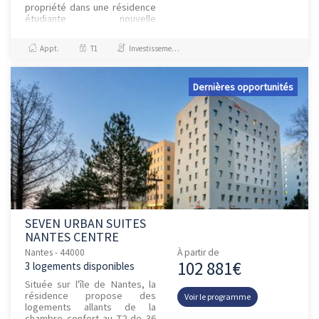
propriété dans une résidence
étudiante nouvelle
génération, idéalement située
au cœur du quartier Républiq...
Appt.
T1
Investissement et Défiscalisation
Dernières opportunités
SEVEN URBAN SUITES
NANTES CENTRE
Nantes - 44000
À partir de
102 881€
3 logements disponibles
Située sur l'île de Nantes, la
résidence propose des
Voir le programme
logements allants de la
chambre confort au T2 de 36