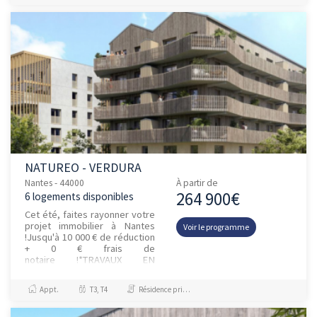
NATUREO - VERDURA
Nantes - 44000
À partir de
264 900€
6 logements disponibles
Cet été, faites rayonner votre
projet immobilier à Nantes
Voir le programme
!Jusqu'à 10 000 € de réduction
+ 0 € frais de
notaire !*TRAVAUX EN
COURSVous aspirez...
Appt.
T3, T4
Résidence principale / PTZ, Investissement et Défiscalisation