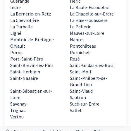
Guérande
Héric
Indre
La Baule-Escoublac
La Bernerie-en-Retz
La Chapelle-sur-Erdre
La Chevrolière
La Haie-Fouassière
La Turballe
Le Pellerin
Ligné
Mauves-sur-Loire
Montoir-de-Bretagne
Nantes
Orvault
Pontchâteau
Pornic
Pornichet
Port-Saint-Père
Rezé
Saint-Brevin-les-Pins
Saint-Gildas-des-Bois
Saint-Herblain
Saint-Molf
Saint-Nazaire
Saint-Philbert-de-
Grand-Lieu
Saint-Sébastien-sur-
Saint-Viaud
Loire
Sautron
Savenay
Sucé-sur-Erdre
Trignac
Vallet
Vertou