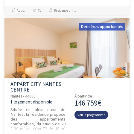
d’un emplacement privilégié
dans le nouveau centre d...
Appt.
T1
Résidence principale / PTZ
Dernières opportunités
APPART CITY NANTES
CENTRE
Nantes - 44000
À partir de
146 759€
1 logement disponible
Située en plein cœur de
Nantes, la résidence propose
Voir le programme
des appartements
confortables, du studio de 20
à 30 m² jusqu'au T2 de 40 m²
pouvant accueillir jusqu'à 4