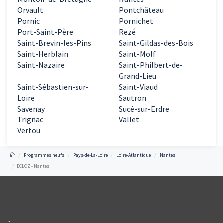
Orvault
Pontchâteau
Pornic
Pornichet
Port-Saint-Père
Rezé
Saint-Brevin-les-Pins
Saint-Gildas-des-Bois
Saint-Herblain
Saint-Molf
Saint-Nazaire
Saint-Philbert-de-
Grand-Lieu
Saint-Sébastien-sur-
Saint-Viaud
Loire
Sautron
Savenay
Sucé-sur-Erdre
Trignac
Vallet
Vertou
Programmes neufs
Pays-de-La-Loire
Loire-Atlantique
Nantes
ECLOZ - Nantes