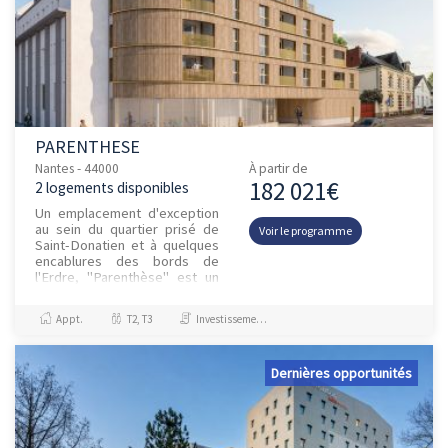
PARENTHESE
Nantes - 44000
À partir de
182 021€
2 logements disponibles
Un emplacement d'exception
au sein du quartier prisé de
Voir le programme
Saint-Donatien et à quelques
encablures des bords de
l'Erdre, "Parenthèse" est un
programme à l'architecture
remarquable et raffinée !...
Appt.
T2, T3
Investissement et Défiscalisation
Dernières opportunités