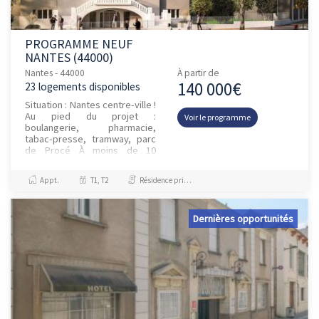
PROGRAMME NEUF
NANTES (44000)
Nantes - 44000
À partir de
140 000€
23 logements disponibles
Situation : Nantes centre-ville !
Au pied du projet :
Voir le programme
boulangerie, pharmacie,
tabac-presse, tramway, parc
de Procé À moins de 10
minutes à vélo : tous les
commerces et services des
Appt.
T1, T2
Résidence principale / PTZ, Investissement et Défiscalisation
places d...
Dernières opportunités