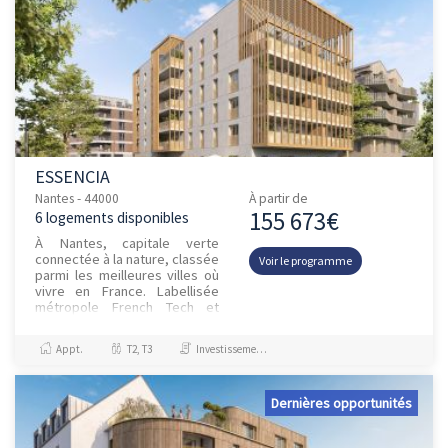
ESSENCIA
Nantes - 44000
À partir de
155 673€
6 logements disponibles
À Nantes, capitale verte
connectée à la nature, classée
Voir le programme
parmi les meilleures villes où
vivre en France. Labellisée
métropole French Tech et
élue Capitale Européenne de
la Culture en 2019, la...
Appt.
T2, T3
Investissement et Défiscalisation
Dernières opportunités