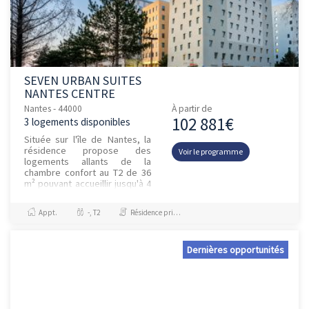
SEVEN URBAN SUITES
NANTES CENTRE
Nantes - 44000
À partir de
102 881€
3 logements disponibles
Située sur l'île de Nantes, la
résidence propose des
Voir le programme
logements allants de la
chambre confort au T2 de 36
m² pouvant accueillir jusqu'à 4
personnes, meublés et
équipés. La résidence
Appt.
-, T2
Résidence principale / PTZ, Investissement et Défiscalisation
propose é...
Dernières opportunités