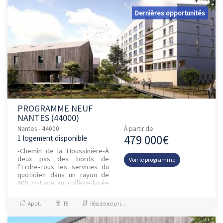
Dernières opportunités
PROGRAMME NEUF
NANTES (44000)
Nantes - 44000
À partir de
479 000€
1 logement disponible
•Chemin de la Houssinière•À
deux pas des bords de
Voir le programme
l’Erdre•Tous les services du
quotidien dans un rayon de
600 m•Face au collège-lycée
St Joseph du Loquidy (350m),
à 300 m de l’Université de...
Appt.
T5
Résidence principale / PTZ, Investissement et Défiscalisation