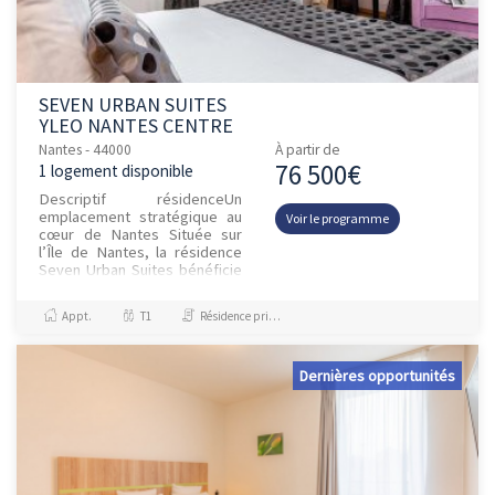
SEVEN URBAN SUITES
YLEO NANTES CENTRE
Nantes - 44000
À partir de
76 500€
1 logement disponible
Descriptif résidenceUn
emplacement stratégique au
Voir le programme
cœur de Nantes Située sur
l’Île de Nantes, la résidence
Seven Urban Suites bénéficie
d’un emplacement privilégié
dans le nouveau centre d...
Appt.
T1
Résidence principale / PTZ
Dernières opportunités