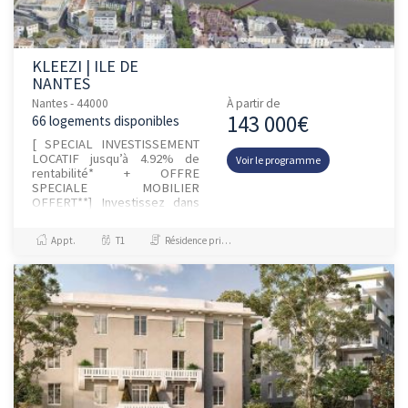
KLEEZI | ILE DE
NANTES
Nantes - 44000
À partir de
143 000€
66 logements disponibles
[ SPECIAL INVESTISSEMENT
LOCATIF jusqu’à 4.92% de
Voir le programme
rentabilité* + OFFRE
SPECIALE MOBILIER
OFFERT**] Investissez dans
une résidence étudiante et
jeunes actifs à fort potentiel,
Appt.
T1
Résidence principale / PTZ, Investissement et Défiscalisation
au cœur de l’Î...