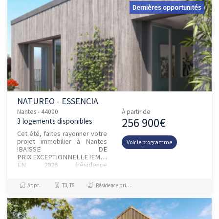
Dernières opportunités
NATUREO - ESSENCIA
Nantes - 44000
À partir de
256 900€
3 logements disponibles
Cet été, faites rayonner votre
projet immobilier à Nantes
Voir le programme
!BAISSE DE
PRIX EXCEPTIONNELLE !EMMÉNAGEZ
EN 2026 (résidence
ESSENCIA) /
APPARTEMENT TÉ...
Appt.
T3, T5
Résidence principale / PTZ, Investissement et Défiscalisation