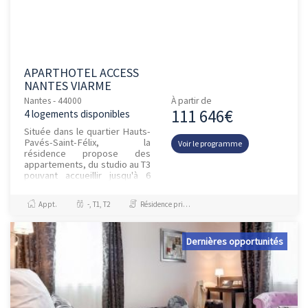
APARTHOTEL ACCESS
NANTES VIARME
Nantes - 44000
À partir de
111 646€
4 logements disponibles
Située dans le quartier Hauts-
Pavés-Saint-Félix, la
Voir le programme
résidence propose des
appartements, du studio au T3
pouvant accueillir jusqu'à 6
personnes, ainsi qu'un espace
petit-déjeuner. L'étab...
Appt.
-, T1, T2
Résidence principale / PTZ, Investissement et Défiscalisation
Dernières opportunités