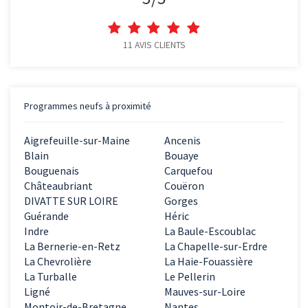
11
AVIS CLIENTS
Programmes neufs à proximité
Aigrefeuille-sur-Maine
Ancenis
Blain
Bouaye
Bouguenais
Carquefou
Châteaubriant
Couëron
DIVATTE SUR LOIRE
Gorges
Guérande
Héric
Indre
La Baule-Escoublac
La Bernerie-en-Retz
La Chapelle-sur-Erdre
La Chevrolière
La Haie-Fouassière
La Turballe
Le Pellerin
Ligné
Mauves-sur-Loire
Montoir-de-Bretagne
Nantes