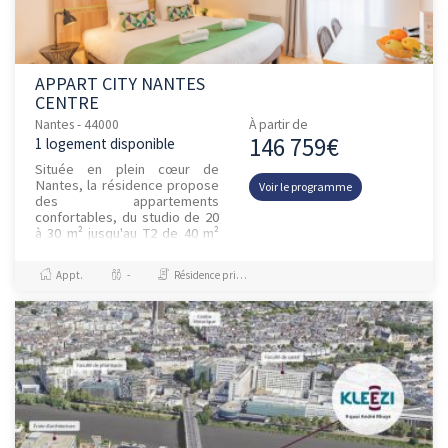
APPART CITY NANTES
CENTRE
Nantes - 44000
À partir de
146 759€
1 logement disponible
Située en plein cœur de
Nantes, la résidence propose
Voir le programme
des appartements
confortables, du studio de 20
à 30 m² jusqu'au T2 de 40 m²
pouvant accueillir jusqu'à 4
personnes, meublés et
Appt.
-
Résidence principale / PTZ, Investissement et Défiscalisation
équipés. L...