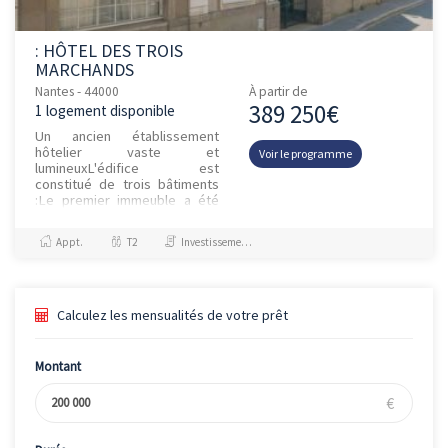
: HÔTEL DES TROIS
MARCHANDS
Nantes - 44000
À partir de
389 250€
1 logement disponible
Un ancien établissement
hôtelier vaste et
Voir le programme
lumineuxL'édifice est
constitué de trois bâtiments
:Le premier immeuble a été
construit au XIXe siècle et est
situé sur la rue Armand
Appt.
T2
Investissement et Défiscalisation
Brossard. Le d...
Calculez les mensualités de votre prêt
Montant
€