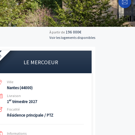
196 
À partir de
Voir les logemen
Neuf
LE MERCOEUR
Ville
Nantes (44000)