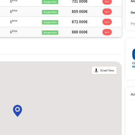
2
ème
4.72m
4
249 000€
Mais pas encore vendu 😉
Optionné
2
ème
1.84m
4
330 000€
Disponible
2
ème
2.01m
5
317 000€
Disponible
2
ème
2.21m
4
332 000€
Disponible
2
ème
2.61m
5
320 000€
Disponible
2
ème
4.97m
4
347 000€
Disponible
2
8.5m
0-RDC
336 000€
Mais pas encore vendu 😉
Optionné
Le bon plan
2
ème
7.33m
6
731 000€
Disponible
2
ème
03.99m
6
809 000€
Disponible
2
ème
12.66m
6
872 000€
Disponible
2
ème
13.58m
6
888 000€
Disponible