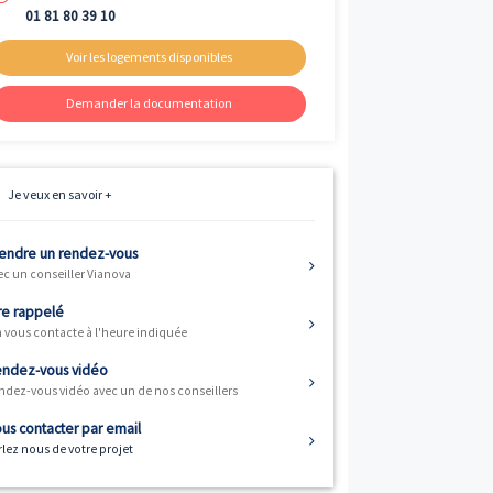
Livraison
er
1
trimestre 2027
Fiscalité
Résidence principale / PTZ
Informations
01 81 80 39 10
Voir les logements disponibles
Demander la documentation
Je veux en savoir +
ts sont de type
mestre 2027. Le
Prendre un rendez-vous