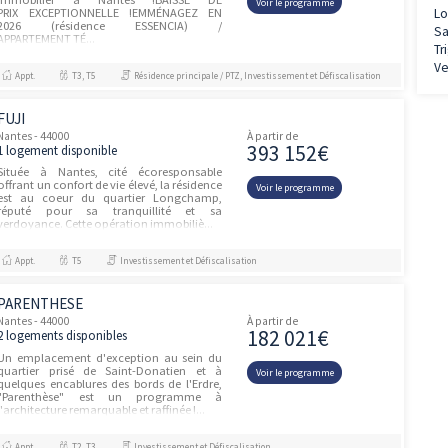
PROGRAMME NEUF NANTES
unités
(44000)
Nantes - 44000
À partir de
479 00
1 logement disponible
•Chemin de la Houssinière•À deux pas des
bords de l’Erdre•Tous les services du
Voir le prog
quotidien dans un rayon de 600 m•Face au
collège-lycée St Joseph du Loquidy
(350m), à 300 m de l’Université de...
Appt.
T5
Résidence principale / PTZ, Investissement et D
NATUREO - ESSENCIA
unités
Nantes - 44000
À partir de
256 90
3 logements disponibles