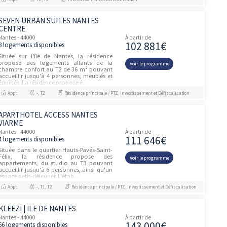
Cet été, faites rayonner votre projet
immobilier à Nantes !BAISSE DE
Voir le prog
PRIX EXCEPTIONNELLE !EMMÉNAGEZ EN
2026 (résidence ESSENCIA) /
APPARTEMENT TÉ...
Appt.
T3, T5
Résidence principale / PTZ, Investissement e
FUJI
unités
Nantes - 44000
À partir de
393 15
1 logement disponible
Située à Nantes, cité écoresponsable
offrant un confort de vie élevé, la résidence
Voir le prog
est au coeur du quartier Longchamp,
réputé pour sa tranquillité et sa
verdoyance. Cette opération immobiliè...
Appt.
T5
Investissement et Défiscalisation
PARENTHESE
unités
Nantes - 44000
À partir de
182 02
2 logements disponibles
Un emplacement d'exception au sein du