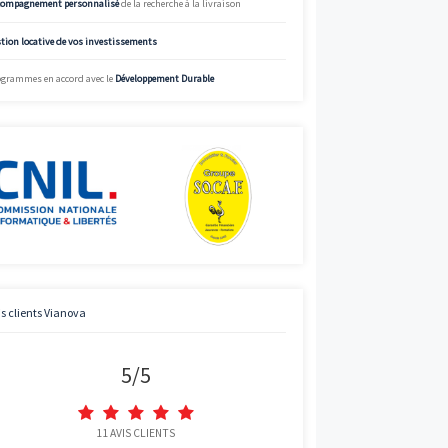
%
Voir
Voir
Simulez
Simulateur de mensualités offrant des données à titre indicatif.
Voir
informations précises et adaptées, appelez Vianova.
Voir
Voir
Charte de qualité Vianova
Voir
Mise à disposition d’
experts en immobilier neuf
Voir
Bénéficier des
prix “direct promoteur”
Accompagnement personnalisé
de la recherche à la livraison
Voir
Voir
Gestion locative de vos investissements
Voir
Programmes en accord avec le
Développement Durable
Voir