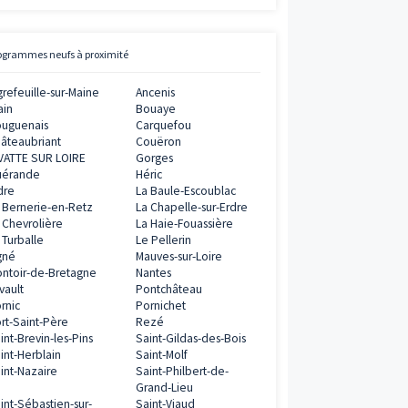
Street View
Avis clients
Vianova
5
/
5
11
AVIS CLIENTS