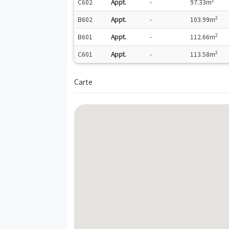
B401
Appt.
-
4
C404
Appt.
-
6
C503
Appt.
-
6
C401
Appt.
-
6
C504
Appt.
-
6
B404
Appt.
-
6
6
B001
Appt.
-
C602
Appt.
-
9
B602
Appt.
-
1
B601
Appt.
-
1
C601
Appt.
-
1