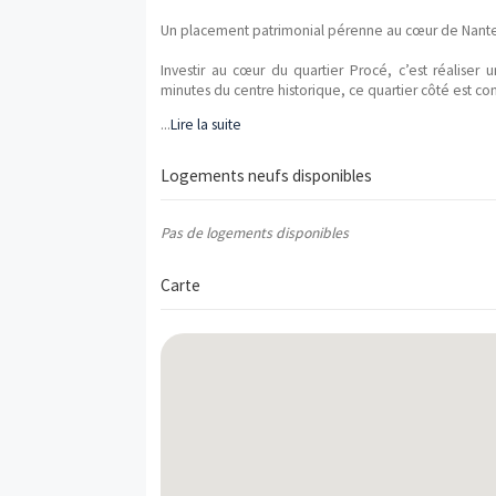
"L'Exception" est un programme neuf loc
répartis en . Il y a actuellement 0 loge
immobilier neuf "L'Exception" est éligible 
Description
Un placement patrimonial pérenne au c
Investir au cœur du quartier Procé, c’e
minutes du centre historique, ce quartier
...
Lire la suite
Avec un gain de 8 millions de salariés
métropoles les plus dynamiques de France
aires urbaines les plus attractives. Tiré
Logements neufs disponibles
fort potentiel de croissance, bon indicat