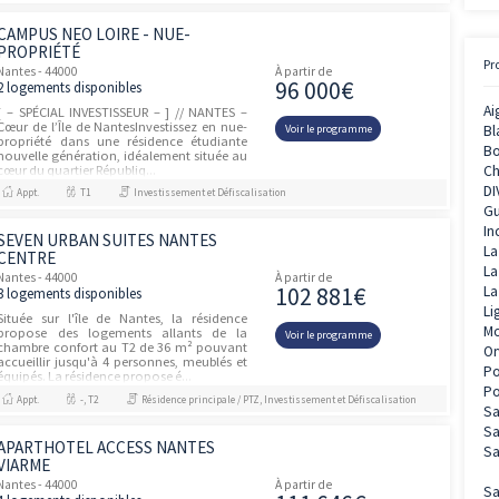
PROGRAMME NEUF NANTES
unités
(44000)
Nantes - 44000
À partir de
479 00
1 logement disponible
•Chemin de la Houssinière•À deux pas des
bords de l’Erdre•Tous les services du
Voir le prog
quotidien dans un rayon de 600 m•Face au
collège-lycée St Joseph du Loquidy
(350m), à 300 m de l’Université de...
Appt.
T5
Résidence principale / PTZ, Investissement et D
CAMPUS NEO LOIRE - NUE-
unités