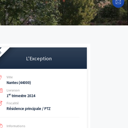
Neuf
L'Exception
ova
pour
s »
.
Ville
Nantes (44000)