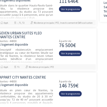
PROPRIÉTÉ
Nantes - 44000
À partir de
96 000
2 logements disponibles
[ – SPÉCIAL INVESTISSEUR – ] // NANTES –
Cœur de l’Île de NantesInvestissez en nue-
Voir le prog
propriété dans une résidence étudiante
nouvelle génération, idéalement située au
cœur du quartier Républiq...
Appt.
T1
Investissement et Défiscalisation
SEVEN URBAN SUITES NANTES
unités
CENTRE
Nantes - 44000
À partir de
102 88
3 logements disponibles
Située sur l'île de Nantes, la résidence
propose des logements allants de la
Voir le prog
chambre confort au T2 de 36 m² pouvant
accueillir jusqu'à 4 personnes, meublés et
équipés. La résidence propose é...
Appt.
-, T2
Résidence principale / PTZ, Investissement et 
APARTHOTEL ACCESS NANTES
unités
VIARME