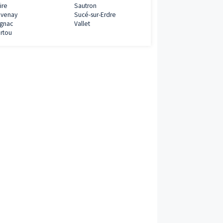
Programmes neufs à proximité
€
Aigrefeuille-sur-Maine
Ancenis
Blain
Bouaye
ramme
Bouguenais
Carquefou
Châteaubriant
Couëron
DIVATTE SUR LOIRE
Gorges
Guérande
Héric
Indre
La Baule-Escoubl
La Bernerie-en-Retz
La Chapelle-sur-
La Chevrolière
La Haie-Fouassiè
La Turballe
Le Pellerin
1€
Ligné
Mauves-sur-Loire
Montoir-de-Bretagne
Nantes
ramme
Orvault
Pontchâteau
Pornic
Pornichet
Port-Saint-Père
Rezé
Défiscalisation
Saint-Brevin-les-Pins
Saint-Gildas-des
Saint-Herblain
Saint-Molf
Saint-Nazaire
Saint-Philbert-de
Grand-Lieu