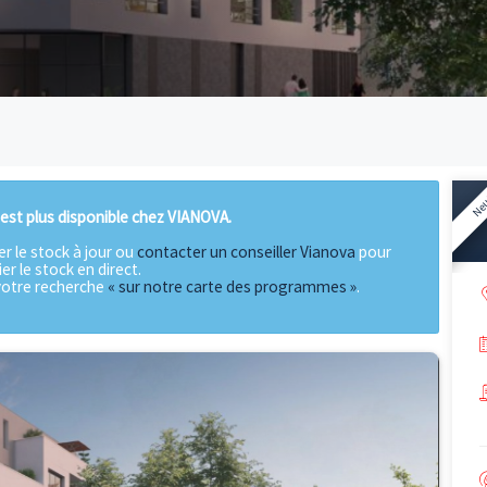
gramme n'est plus disponible chez VIANOVA.
our vérifier le stock à jour ou
contacter un conseiller Vian
vérifier le stock en direct.
ontinuer votre recherche
« sur notre carte des programme