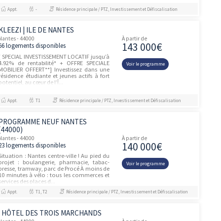
Nantes - 44000
À partir de
111 64
4 logements disponibles
Située dans le quartier Hauts-Pavés-Saint-
Félix, la résidence propose des
Voir le prog
appartements, du studio au T3 pouvant
accueillir jusqu'à 6 personnes, ainsi qu'un
espace petit-déjeuner. L'étab...
Appt.
-, T1, T2
Résidence principale / PTZ, Investissement
SEVEN URBAN SUITES YLEO
unités
NANTES CENTRE
Nantes - 44000
À partir de
76 500
1 logement disponible
Descriptif résidenceUn emplacement
stratégique au cœur de Nantes Située sur
Voir le prog
l’Île de Nantes, la résidence Seven Urban
Suites bénéficie d’un emplacement
privilégié dans le nouveau centre d...
Appt.
T1
Résidence principale / PTZ
APPART CITY NANTES CENTRE
unités
Nantes - 44000
À partir de
1 logement disponible