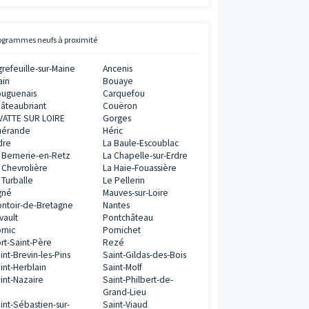
Avis clients
Vianova
0€
5
/
5
ramme
11
AVIS CLIENTS
éfiscalisation