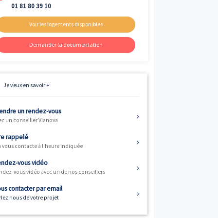
Livraison
er
1
trimestre 2024
Fiscalité
Résidence principale / PTZ
Informations
01 81 80 39 10
Voir les logements disponibles
Demander la documentation
Je veux en savoir +
Prendre un rendez-vous