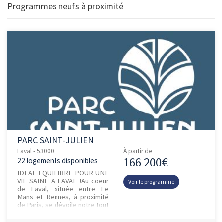
Programmes neufs à proximité
PARC SAINT-JULIEN
Laval - 53000
À partir de
166 200€
22 logements disponibles
IDEAL EQUILIBRE POUR UNE
VIE SAINE A LAVAL !Au coeur
Voir le programme
de Laval, située entre Le
Mans et Rennes, à proximité
de Paris, se dévoile notre tout
nouveau projet immobilier : le
Parc Saint-Julien....