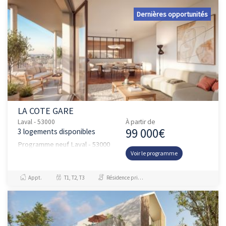
Dernières opportunités
LA COTE GARE
Laval - 53000
À partir de
99 000€
3 logements disponibles
Programme neuf Laval - 53000
Voir le programme
Appt.
T1, T2, T3
Résidence principale / PTZ, Investissement et Défiscalisation