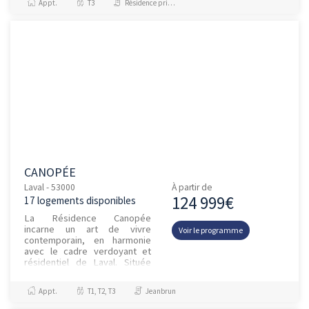
Appt.
T3
Résidence principale / PTZ
CANOPÉE
Laval - 53000
À partir de
124 999€
17 logements disponibles
La Résidence Canopée
incarne un art de vivre
Voir le programme
contemporain, en harmonie
avec le cadre verdoyant et
résidentiel de Laval. Située
dans un quartier calme, à
proximité immédiate des
Appt.
T1, T2, T3
Jeanbrun
commerces, de...