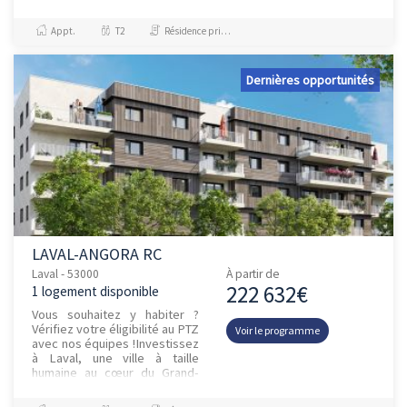
résidentiel, idéal pour les
seniors en quête de tra...
Appt.
T2
Résidence principale / PTZ
Dernières opportunités
LAVAL-ANGORA RC
Laval - 53000
À partir de
222 632€
1 logement disponible
Vous souhaitez y habiter ?
Vérifiez votre éligibilité au PTZ
Voir le programme
avec nos équipes !Investissez
à Laval, une ville à taille
humaine au cœur du Grand-
Ouest, à 1h30 de Paris en
LGVSituée sur l’axe...