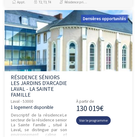
Appt.
T2, T3, T4
Résidence principale / PTZ, Investissement et Défiscalisation
Dernières opportunités
RÉSIDENCE SÉNIORS
LES JARDINS D'ARCADIE
LAVAL - LA SAINTE
FAMILLE
Laval - 53000
À partir de
130 019€
1 logement disponible
Descriptif de la résidenceLe
secteur de la résidence senior
Voir le programme
La Sainte Famille , situé à
Laval, se distingue par son
environnement calme et