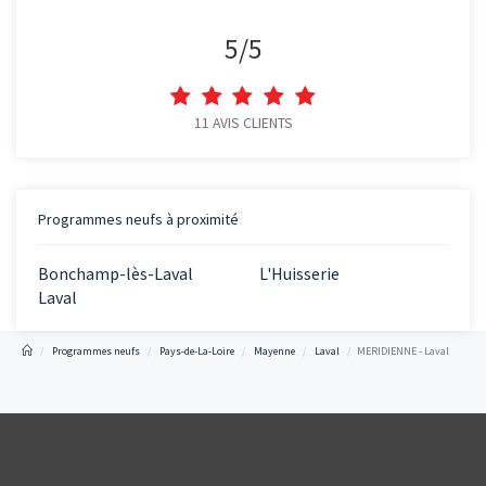
5
/
5
11
AVIS CLIENTS
Programmes neufs à proximité
Bonchamp-lès-Laval
L'Huisserie
Laval
Programmes neufs
Pays-de-La-Loire
Mayenne
Laval
MERIDIENNE - Laval