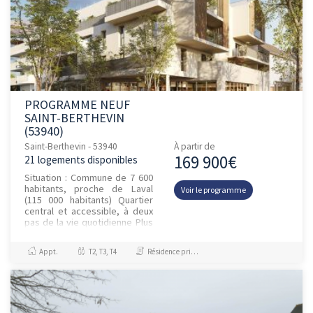
PROGRAMME NEUF
SAINT-BERTHEVIN
(53940)
Saint-Berthevin - 53940
À partir de
169 900€
21 logements disponibles
Situation : Commune de 7 600
habitants, proche de Laval
Voir le programme
(115 000 habitants) Quartier
central et accessible, à deux
pas de la vie quotidienne Plus
de 300 entreprises, 4 500
emplois,...
Appt.
T2, T3, T4
Résidence principale / PTZ, Investissement et Défiscalisation