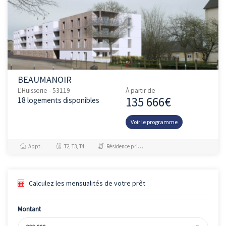
BEAUMANOIR
L'Huisserie - 53119
À partir de
135 666€
18 logements disponibles
Voir le programme
Appt.
T2, T3, T4
Résidence principale / PTZ, Investissement et Défiscalisation
Calculez les mensualités de votre prêt
Montant