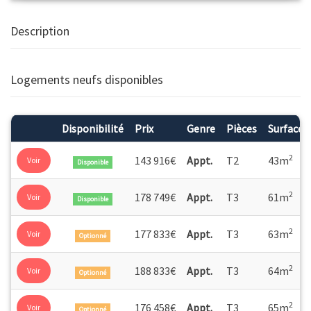
Description
Logements neufs disponibles
Disponibilité
Prix
Genre
Pièces
Surface
2
143 916€
Appt.
T2
43m
Voir
Disponible
2
178 749€
Appt.
T3
61m
Voir
Disponible
2
177 833€
Appt.
T3
63m
Voir
Optionné
2
188 833€
Appt.
T3
64m
Voir
Optionné
2
176 458€
Appt.
T3
65m
Voir
Optionné