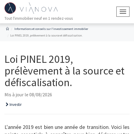
Togg
Tout l'immobilier neuf en 1 rendez-vous
navig
Informations et conseils sur l'investissement immobilier
Loi PINEL 2019, prélèvement à la source et défiscalisation.
Loi PINEL 2019,
prélèvement à la source et
défiscalisation.
Mis à jour le 08/08/2026
Investir
L'année 2019 est bien une année de transition. Voici les