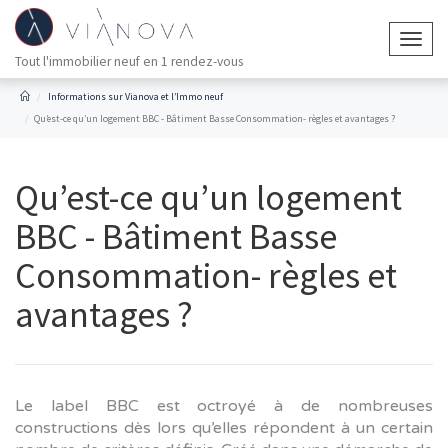
Togg
Tout l'immobilier neuf en 1 rendez-vous
navig
Informations sur Vianova et l’Immo neuf
Qu’est-ce qu’un logement BBC - Bâtiment Basse Consommation- règles et avantages ?
Qu’est-ce qu’un logement
BBC - Bâtiment Basse
Consommation- règles et
avantages ?
Le label BBC est octroyé à de nombreuses
constructions dès lors qu’elles répondent à un certain