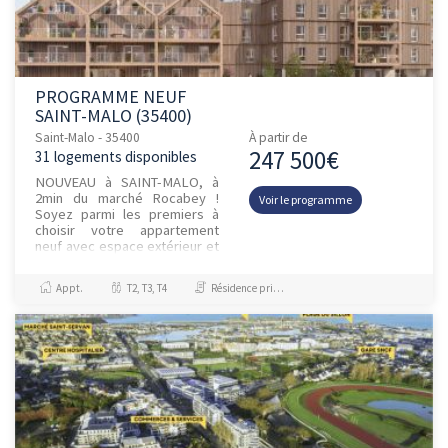
PROGRAMME NEUF
SAINT-MALO (35400)
Saint-Malo - 35400
À partir de
247 500€
31 logements disponibles
NOUVEAU à SAINT-MALO, à
2min du marché Rocabey !
Voir le programme
Soyez parmi les premiers à
choisir votre appartement
neuf avec espace extérieur et
parking ! Du 2 au 5 pièces
duplex, nos logements
Appt.
T2, T3, T4
Résidence principale / PTZ
spacieux...