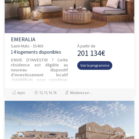
EMERALIA
Saint-Malo - 35400
À partir de
201 134€
14 logements disponibles
ENVIE D'INVESTIR ? Cette
résidence est éligible au
Voir le programme
nouveau dispositif
d’investissement locatif
JEANBRUN, pour constituer
un patrimoine, réduire vos
impôts et pr...
Appt.
T2, T3, T4, T6
Résidence principale / PTZ, Investissement et Défiscalisation