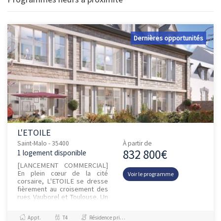
Dernières opportunités
L'ETOILE
Saint-Malo - 35400
À partir de
832 800€
1 logement disponible
[LANCEMENT COMMERCIAL]
En plein cœur de la cité
Voir le programme
corsaire, L'ETOILE se dresse
fièrement au croisement des
rues Vauborel et Toulouse. Un
quartier chargé d’histoire qui
fut gagné sur la mer...
Appt.
T4
Résidence principale / PTZ