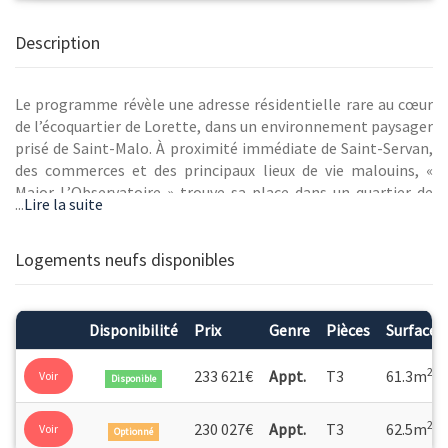
Description
Le programme révèle une adresse résidentielle rare au cœur
de l’écoquartier de Lorette, dans un environnement paysager
prisé de Saint-Malo. À proximité immédiate de Saint-Servan,
des commerces et des principaux lieux de vie malouins, «
Major L’Observatoire » trouve sa place dans un quartier de
...
Lire la suite
caractère, entre héritage architectural, modernité et art de
vivre. Situé au sud-ouest de la ville, l’écoquartier de Lorette,
issu de la requalification de l’ancienne caserne des années
Logements neufs disponibles
1930, a été pensé comme un véritable lieu de vie, associant
logements, espaces partagés et aménagements paysagers.
Dans ce cadre privilégié, la résidence conjugue authenticité,
Disponibilité
Prix
Genre
Pièces
Surface
élégance contemporaine et exigence environnementale. Son
architecture affirmée s’intègre avec justesse au paysage
2
233 621€
Appt.
T3
61.3m
Voir
Disponible
environnant tout en valorisant l’identité historique du site.
2
230 027€
Appt.
T3
62.5m
Voir
Optionné