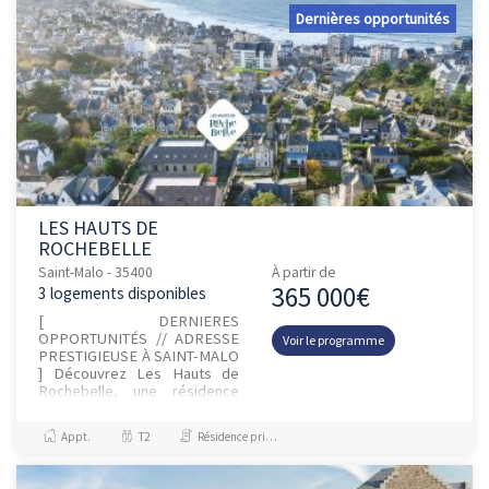
Dernières opportunités
LES HAUTS DE
ROCHEBELLE
Saint-Malo - 35400
À partir de
365 000€
3 logements disponibles
[ DERNIERES
OPPORTUNITÉS // ADRESSE
Voir le programme
PRESTIGIEUSE À SAINT-MALO
] Découvrez Les Hauts de
Rochebelle, une résidence
d’exception idéalement située
avenue de Lorraine à Saint-
Appt.
T2
Résidence principale / PTZ
Malo, dans le quarti...