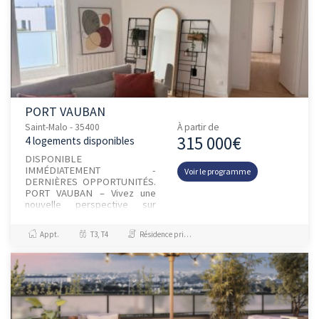
PORT VAUBAN
Saint-Malo - 35400
À partir de
315 000€
4 logements disponibles
DISPONIBLE
IMMÉDIATEMENT -
Voir le programme
DERNIÈRES OPPORTUNITÉS.
PORT VAUBAN – Vivez une
nouvelle perspective sur
Saint-Malo. Appartement
témoin disponible à la visite
Appt.
T3, T4
Résidence principale / PTZ
sur site : prenez rendez-vous
dès ma...