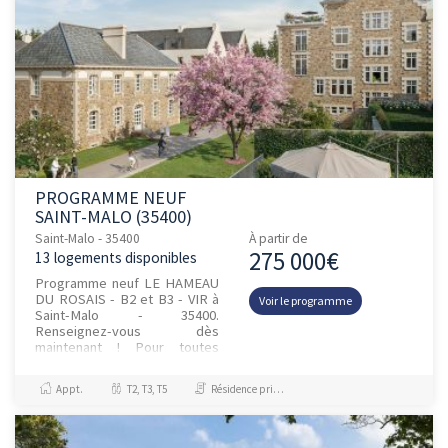
PROGRAMME NEUF
SAINT-MALO (35400)
Saint-Malo - 35400
À partir de
275 000€
13 logements disponibles
Programme neuf LE HAMEAU
DU ROSAIS - B2 et B3 - VIR à
Voir le programme
Saint-Malo - 35400.
Renseignez-vous dès
maintenant ! Pour toutes
informations
complémentaires, prenez
Appt.
T2, T3, T5
Résidence principale / PTZ
contact avec nous !