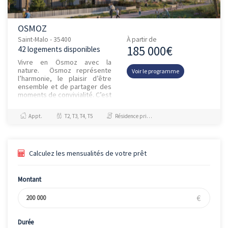
OSMOZ
Saint-Malo - 35400
À partir de
185 000€
42 logements disponibles
Vivre en Ösmoz avec la
nature. Ösmoz représente
Voir le programme
l’harmonie, le plaisir d’être
ensemble et de partager des
moments de convivialité. C’est
également vivre en synergie
avec la nature. Inspiré...
Appt.
T2, T3, T4, T5
Résidence principale / PTZ
Calculez les mensualités de votre prêt
Montant
€
Durée