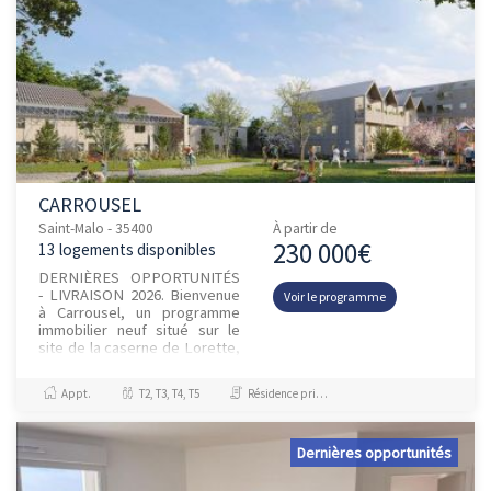
CARROUSEL
Saint-Malo - 35400
À partir de
230 000€
13 logements disponibles
DERNIÈRES OPPORTUNITÉS
- LIVRAISON 2026. Bienvenue
Voir le programme
à Carrousel, un programme
immobilier neuf situé sur le
site de la caserne de Lorette,
un nouvel écoquartier à Saint
Malo. A quelques minute...
Appt.
T2, T3, T4, T5
Résidence principale / PTZ
Dernières opportunités