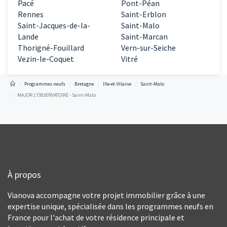
Pacé
Pont-Péan
Rennes
Saint-Erblon
Saint-Jacques-de-la-
Saint-Malo
Lande
Saint-Marcan
Thorigné-Fouillard
Vern-sur-Seiche
Vezin-le-Coquet
Vitré
Programmes neufs
Bretagne
Ille-et-Vilaine
Saint-Malo
MAJOR L'OBSERVATOIRE - Saint-Malo
À propos
Vianova accompagne votre projet immobilier grâce à une
expertise unique, spécialisée dans les programmes neufs en
France pour l'achat de votre résidence principale et