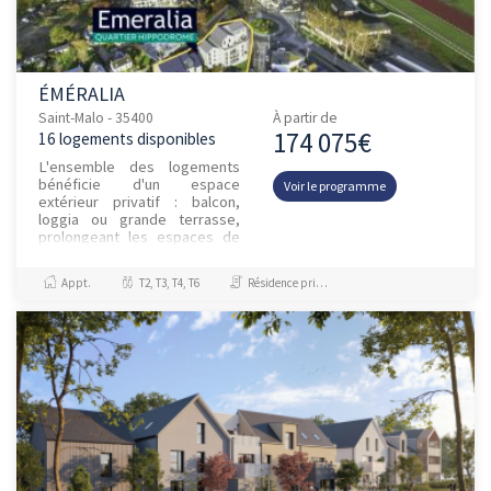
ÉMÉRALIA
Saint-Malo - 35400
À partir de
174 075€
16 logements disponibles
L'ensemble des logements
bénéficie d'un espace
Voir le programme
extérieur privatif : balcon,
loggia ou grande terrasse,
prolongeant les espaces de
vie vers l'extérieur et offrant
une vue privilégiée sur l'en...
Appt.
T2, T3, T4, T6
Résidence principale / PTZ