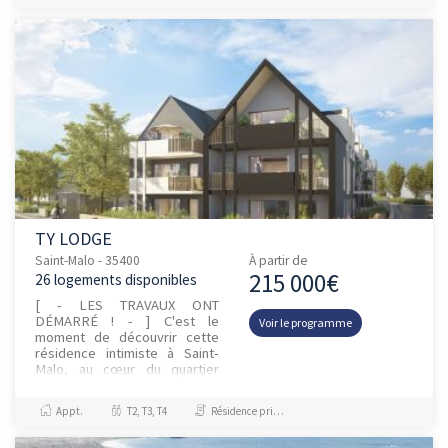
TY LODGE
Saint-Malo - 35400
À partir de
215 000€
26 logements disponibles
[ - LES TRAVAUX ONT
DÉMARRÉ ! - ] C'est le
Voir le programme
moment de découvrir cette
résidence intimiste à Saint-
Malo, au cœur du quartier
recherché du Petit Paramé.
Entre ville et campagne, elle
Appt.
T2, T3, T4
Résidence principale / PTZ
bénéficie...