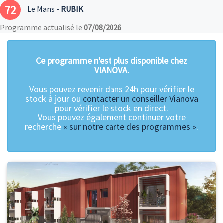
72
Le Mans -
RUBIK
Programme actualisé le
07/08/2026
Ce programme n'est plus disponible chez
VIANOVA.
Vous pouvez revenir dans 24h pour vérifier le
stock à jour ou
contacter un conseiller Vianova
pour vérifier le stock en direct.
Vous pouvez également continuer votre
recherche
« sur notre carte des programmes »
.