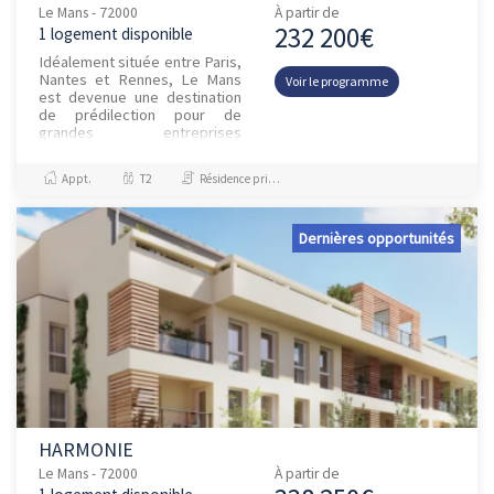
Le Mans - 72000
À partir de
232 200€
1 logement disponible
Idéalement située entre Paris,
Nantes et Rennes, Le Mans
Voir le programme
est devenue une destination
de prédilection pour de
grandes entreprises
internationales créatrices
d’emplois. C’est une ville de
Appt.
T2
Résidence principale / PTZ
c...
Dernières opportunités
HARMONIE
Le Mans - 72000
À partir de