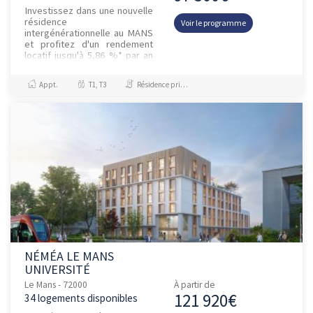
Investissez dans une nouvelle
résidence
Voir le programme
intergénérationnelle au MANS
et profitez d'un rendement
locatif jusqu'à 5,86 %* par an
!Située à proximité immédiate
du centre-ville et de la gare,
Appt.
T1, T3
Résidence principale / PTZ
no...
NÉMÉA LE MANS
UNIVERSITÉ
Le Mans - 72000
À partir de
121 920€
34 logements disponibles