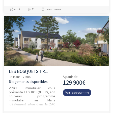
déploiement optimal de ses
spécialités, le Monthéard co...
Appt.
T1
Investissement et Défiscalisation
LES BOSQUETS TR.1
Le Mans - 72000
À partir de
129 900€
6 logements disponibles
VINCI Immobilier vous
présente LES BOSQUETS, son
Voir le programme
nouveau programme
immobilier au Mans
idéalement situé dans la ZAC
de la Cartoucherie.Longé par
les Batignolles, cet