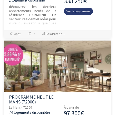
338 250€
1 logement disponible
découvrez les derniers
appartements neufs de la
Voir le programme
résidence HARMONIE. Un
secteur résidentiel idéal pour
vivre ou investir, à quelques
pas de l'hypercentre et des
bords de Sarthe. Ecoles,
Appt.
T4
Résidence principale / PTZ, Investissement et Défiscalisation
boula...
PROGRAMME NEUF LE
MANS (72000)
Le Mans - 72000
À partir de
97 300€
74 logements disponibles