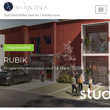
Togg
Tout l'immobilier neuf en 1 rendez-vous
navig
Programme Neuf
RUBIK
Programme Immobilier neuf Le Mans (72000)