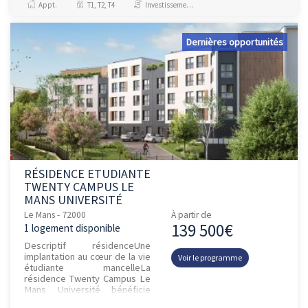
Appt.
T1, T2, T4
Investissement et Défiscalisation, Jeanbrun
écoquartier s’organise a...
Dernières opportunités
RÉSIDENCE ETUDIANTE
TWENTY CAMPUS LE
MANS UNIVERSITÉ
Le Mans - 72000
À partir de
139 500€
1 logement disponible
Descriptif résidenceUne
implantation au cœur de la vie
Voir le programme
étudiante mancelleLa
résidence Twenty Campus Le
Mans Université bénéficie
d'une localisation