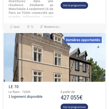
Investissez dans une
résidence étudiante au
Voir le programme
MansSituée à seulement 1h de
Paris en TGVet connectée aux
grandes métropoles comme
Rennes, Nantes ou Bordeaux,
Le Mansbénéficie d'une
Appt.
T1
Résidence principale / PTZ, Investissement et Défiscalisation
localisat...
Dernières opportunités
LE 70
Le Mans - 72000
À partir de
427 055€
1 logement disponible
Voir le programme