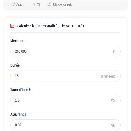
particulièrement
Appt.
T2
Résidence principale / PTZ
avantageuse, à deux pas d...
Calculez les mensualités de votre prêt
Montant
€
Durée
années
Taux d'intérêt
%
Assurance
%