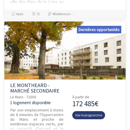
ville des Pays de la Loire en
nombre d'habitants après
Nant...
Appt.
T1
Résidence principale / PTZ
Dernières opportunités
LE MONTHEARD -
MARCHÉ SECONDAIRE
Le Mans - 72000
À partir de
172 485€
1 logement disponible
Par son emplacement à moins
de 6 minutes de l’hypercentre
Voir le programme
du Mans et proche de
nombreux espaces verts, par
sa capacité d’accueil et le