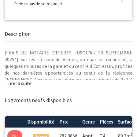
Parlez nous de votre projet
Description
[FRAIS DE NOTAIRE OFFERTS JUSQU'AU 30 SEPTEMBRE
2025*] Sur les côteaux de Vienne, un quartier recherché, à
quelques minutes de la gare et du centre d'Estressin, profitez
de nos dernières opportunités au coeur de la résidence
"EMINENCE". Découvrez nos derniers appartements de 3 et 4
...
Lire la suite
pièces avec de beaux espaces extérieurs et emménagez dès
maintenant ! Possibilité de TVA à 5,5% (sous conditions de
ressources - nous consulter).* détails et conditions sur :
Logements neufs disponibles
programmes.groupegambetta.fr/EMINENCE
Disponibilité
Prix
Genre
Pièces
Surface
2
282 085€
Appt.
T4
89.2m
Voir
Optionné