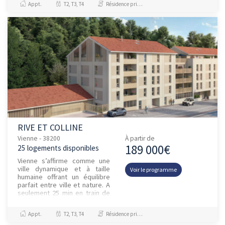
Appt.
T2, T3, T4
Résidence principale / PTZ
piétonne vien...
RIVE ET COLLINE
Vienne - 38200
À partir de
189 000€
25 logements disponibles
Vienne s’affirme comme une
ville dynamique et à taille
Voir le programme
humaine offrant un équilibre
parfait entre ville et nature. A
seulement 25 min en train de
Lyon et à proximité immédiate
de l’A7 ave...
Appt.
T2, T3, T4
Résidence principale / PTZ, Droit Commun