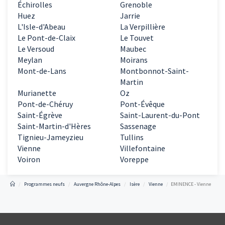
Échirolles
Grenoble
Huez
Jarrie
L'Isle-d'Abeau
La Verpillière
Le Pont-de-Claix
Le Touvet
Le Versoud
Maubec
Meylan
Moirans
Mont-de-Lans
Montbonnot-Saint-
Martin
Murianette
Oz
Pont-de-Chéruy
Pont-Évêque
Saint-Égrève
Saint-Laurent-du-Pont
Saint-Martin-d'Hères
Sassenage
Tignieu-Jameyzieu
Tullins
Vienne
Villefontaine
Voiron
Voreppe
Programmes neufs
Auvergne Rhône-Alpes
Isère
Vienne
EMINENCE - Vienne