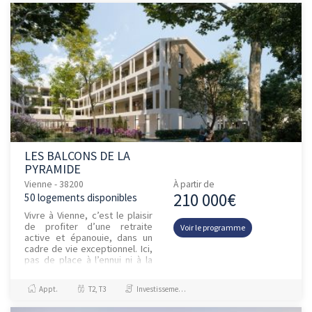
LES BALCONS DE LA
PYRAMIDE
Vienne - 38200
À partir de
210 000€
50 logements disponibles
Vivre à Vienne, c’est le plaisir
de profiter d’une retraite
Voir le programme
active et épanouie, dans un
cadre de vie exceptionnel. Ici,
pas de place à l’ennui ni à la
routine. Pour nos seniors,
chaque jour...
Appt.
T2, T3
Investissement et Défiscalisation