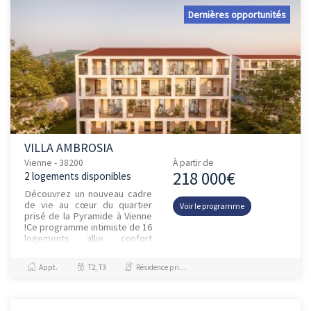
Dernières opportunités
VILLA AMBROSIA
Vienne - 38200
À partir de
218 000€
2 logements disponibles
Découvrez un nouveau cadre
de vie au cœur du quartier
Voir le programme
prisé de la Pyramide à Vienne
!Ce programme intimiste de 16
logements allie confort
moderne et emplacement
d’exception. Profitez d’un...
Appt.
T2, T3
Résidence principale / PTZ, Investissement et Défiscalisation