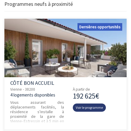
Programmes neufs à proximité
Dernières opportunités
CÔTÉ BON ACCUEIL
Vienne - 38200
À partir de
192 625€
4 logements disponibles
Vous assurant des
déplacements facilités, la
Voir le programme
résidence s'installe à
proximité de la gare de
Vienne-Estressin et à 5 min en
voiture d'un accès à l'A7. Un
arrêt de bus à distance