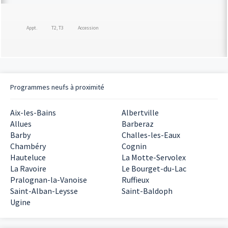
Appt.
T2, T3
Accession
Programmes neufs à proximité
Aix-les-Bains
Albertville
Allues
Barberaz
Barby
Challes-les-Eaux
Chambéry
Cognin
Hauteluce
La Motte-Servolex
La Ravoire
Le Bourget-du-Lac
Pralognan-la-Vanoise
Ruffieux
Saint-Alban-Leysse
Saint-Baldoph
Ugine