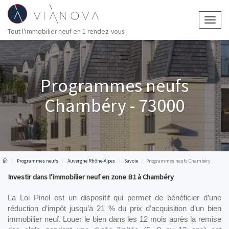
Togg
Tout l'immobilier neuf en 1 rendez-vous
navig
Programmes neufs
Chambéry - 73000
Programmes neufs
Auvergne Rhône-Alpes
Savoie
Programmes neufs Chambéry
Investir dans l’immobilier neuf en zone B1 à Chambéry
La Loi Pinel est un dispositif qui permet de bénéficier d’une 
réduction d’impôt jusqu’à 21 % du prix d’acquisition d’un bien 
immobilier neuf. Louer le bien dans les 12 mois après la remise 