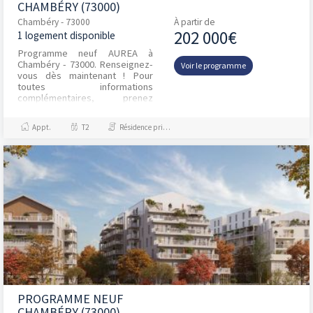
CHAMBÉRY (73000)
Chambéry - 73000
À partir de
202 000€
1 logement disponible
Programme neuf AUREA à
Chambéry - 73000. Renseignez-
Voir le programme
vous dès maintenant ! Pour
toutes informations
complémentaires, prenez
contact avec nous !
Appt.
T2
Résidence principale / PTZ
PROGRAMME NEUF
CHAMBÉRY (73000)