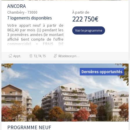
ANCORA
Chambéry - 73000
À partir de
222 750€
7 logements disponibles
Votre appart neuf à partir de
862,40 par mois (1) pendant les
Voir le programme
3 premières années (le montant
affiché tient compte de l'offre
commerciale) + FRAIS DE
NOTAIRE OFFERTS (2) jusqu'au
31 mars 2026...
Appt.
T2, T4, T5
Résidence principale / PTZ, Investissement et Défiscalisation
Dernières opportunités
PROGRAMME NEUF