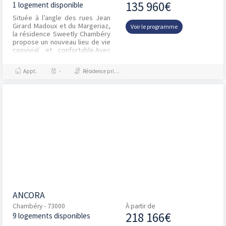
135 960€
1 logement disponible
Située à l’angle des rues Jean
Girard Madoux et du Margeriaz,
Voir le programme
la résidence Sweetly Chambéry
propose un nouveau lieu de vie
convivial et confortable.Avec
son architecture moderne, la
réside...
Appt.
-
Résidence principale / PTZ
ANCORA
Chambéry - 73000
À partir de
218 166€
9 logements disponibles