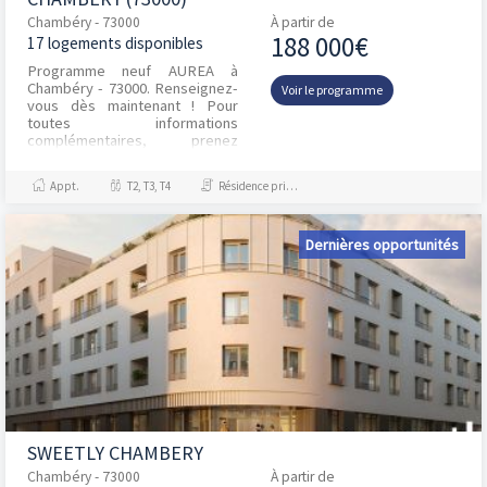
Chambéry - 73000
À partir de
188 000€
17 logements disponibles
Programme neuf AUREA à
Chambéry - 73000. Renseignez-
Voir le programme
vous dès maintenant ! Pour
toutes informations
complémentaires, prenez
contact avec nous !
Appt.
T2, T3, T4
Résidence principale / PTZ
Dernières opportunités
SWEETLY CHAMBERY
Chambéry - 73000
À partir de