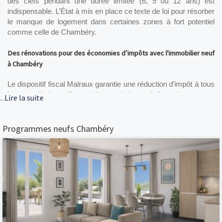
des clefs pendant une durée limitée (6, 9 ou 12 ans) est 
indispensable. L’État à mis en place ce texte de loi pour résorber 
le manque de logement dans certaines zones à fort potentiel 
comme celle de Chambéry.
Des rénovations pour des économies d’impôts avec l'immobilier neuf 
à Chambéry
Le dispositif fiscal Malraux garantie une réduction d’impôt à tous 
les propriétaires d’immeubles souhaitant réaliser des travaux 
...
Lire la suite
sur leurs biens. Si les rénovations englobent l’intégralité de 
l’immeuble, si le montant des travaux n’excède pas les 100 
000€ par an, et que la préfecture délivre son autorisation, alors 
Programmes neufs Chambéry
les avantages fiscaux sont applicables. Notez qu’il faut mettre 
en location le bien pendant 9 ans à la suite des travaux.
Investir dans les logements étudiant à Chambéry
L’investissement dans les résidences étudiantes est un moyen 
de bénéficier d’une réduction d’impôt étalée sur 9 ans et d’une 
récupération de TVA sur l’acquisition du bien. L’investisseur a la 
possibilité́ d’acquérir plusieurs lots, mais l’assiette de la 