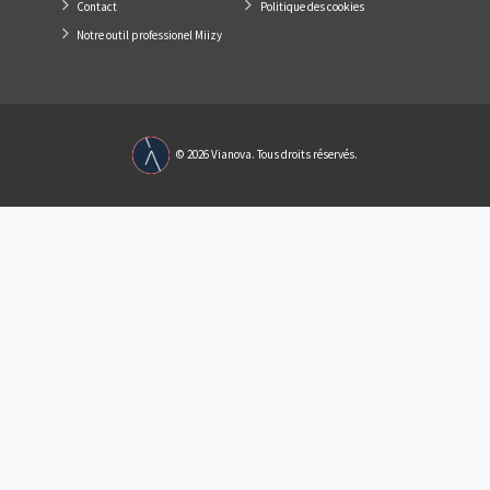
Liens Utiles
lier grâce à une
Programmes neufs
Qui sommes-no