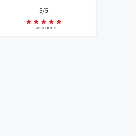
et Défiscalisation
Programmes neufs à proximité
Champhol
Chartres
Châteaudun
Dreux
€
Épernon
Hanches
Le Coudray
Lucé
Luisant
Maintenon
mme
Mainvilliers
Vernouillet
Avis clients
Vianova
€
5
/
5
mme
11
AVIS CLIENTS