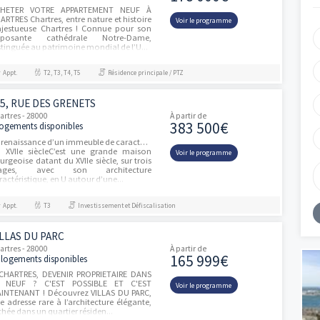
prospère et apaisant
Appt.
T2
Résidence principale / PTZ
FLOREAL
Chartres - 28000
À partir de
178 000
77 logements disponibles
ACHETER VOTRE APPARTEMENT NEUF À
CHARTRES Chartres, entre nature et histoire
Voir le progra
Majestueuse Chartres ! Connue pour son
imposante cathédrale Notre-Dame,
distinguée au patrimoine mondial de l’U...
Appt.
T2, T3, T4, T5
Résidence principale / PTZ
: 15, RUE DES GRENETS
ités
Chartres - 28000
À partir de
383 500
3 logements disponibles
La renaissance d’un immeuble de caractère
du XVIIe siècleC’est une grande maison
Voir le progra
bourgeoise datant du XVIIe siècle, sur trois
étages, avec son architecture