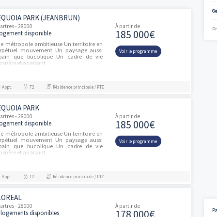
estisseurs, on peut prétendre à une diminution de ses impôts sur 
vos questions à votre expert Vianova si besoin sur Censi-Bouvard.
SEQUOIA PARK (JEANBRUN)
ités
Chartres - 28000
À partir de
185 000
1 logement disponible
Une métropole ambitieuse Un territoire en
perpétuel mouvement Un paysage aussi
Voir le progra
urbain que bucolique Un cadre de vie
prospère et apaisant
Appt.
T2
Résidence principale / PTZ
SEQUOIA PARK
ités
Chartres - 28000
À partir de
185 000
1 logement disponible
Une métropole ambitieuse Un territoire en
perpétuel mouvement Un paysage aussi
Voir le progra
urbain que bucolique Un cadre de vie