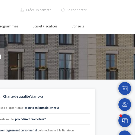
Créer un compte
Se c
rammes
Carte des programmes
Lois et Fiscalités
C
res - 28000
Charte de qualité Vianova
nt pu remarquer
Mise à disposition d’
experts en immobilier neuf
De nombreuses
r des économies