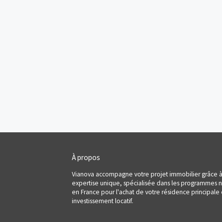
‹
1
2
›