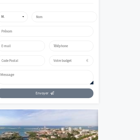
Simulez
Simulateur de mensualités offrant des données à titre indicatif. P
informations précises et adaptées, appelez Vianova.
Parlez de votre projet immobilier avec un expert V
€
mme
M.
€
mme