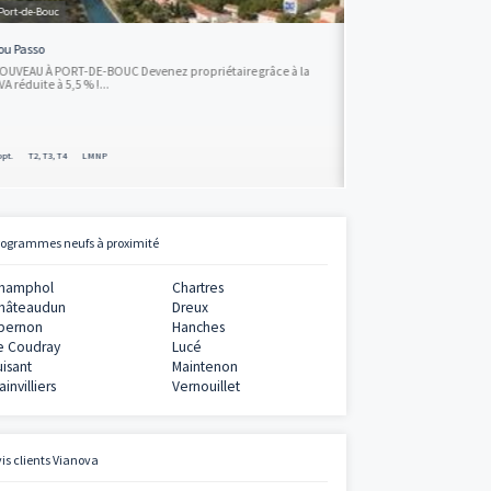
Envoyer
€
mme
13 - Port-de-Bouc
Lou Passo
en accession
NOUVEAU À PORT-DE-BOUC Devenez propriétaire grâ
TVA réduite à 5,5 % !...
€
mme
Appt.
T2, T3, T4
LMNP