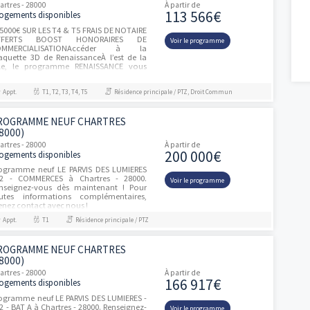
pièces a...
Appt.
T2, T3, T4
Résidence principale / PTZ, Investissement 
PROGRAMME NEUF CHARTRES
(28000)
Chartres - 28000
À partir de
325 000
13 logements disponibles
Situation : Accès à pied au cœur historique
et au parc des bords de l’Eure ; Entre
Voir le progra
espaces verts, emplacement unique et rare,
cette adresse s’impose comme un lieu de
vie privilégié ; Commune...
Appt.
T3, T4
Investissement et Défiscalisation
RENAISSANCE
Chartres - 28000
À partir de
113 566
8 logements disponibles
- 25000€ SUR LES T4 & T5 FRAIS DE NOTAIRE
OFFERTS BOOST HONORAIRES DE
Voir le progra
COMMERCIALISATIONAccéder à la
maquette 3D de RenaissanceÀ l’est de la
ville, le programme RENAISSANCE vous
réserve une...