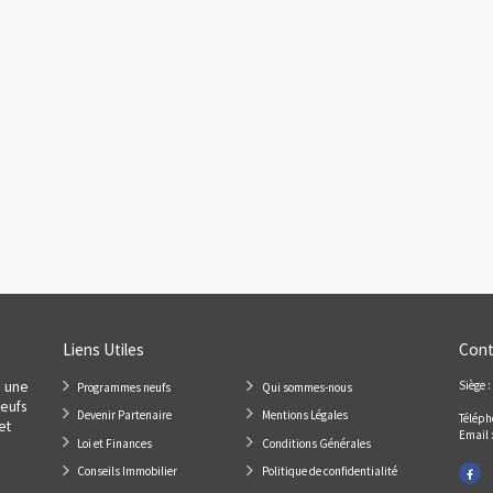
Appt.
T2
Résidence principale / PTZ