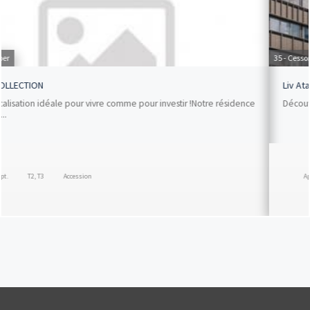
immobilier neuf Centre-Val de Loire qui façonnera votre
avenir et celui de votre famille dans cette région d'exception
au cœur du territoire français. Votre programme immobilier
neuf Centre-Val de Loire grandeur nature commence ici et
35 - Cesson-Sévigné
maintenant avec Vianova.
Liv Atalante
Découvrez la maquette 3D du programmeen cliquant ici Investissez...
Appt.
T1
Nue-Propriété (Démembrement)