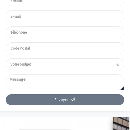
parmi la multitude d'offres, le programme immobilier neuf
Centre-Val de Loire correspondant parfaitement à vos
aspirations, votre mode de vie et votre budget, facilitant
ainsi chaque étape de votre achat résidence principale en
Centre-Val de Loire. Forts d'une connaissance approfondie et
en temps réel du marché régional et des spécificités
techniques et juridiques de chaque programme neuf en VEFA
en Centre-Val de Loire, nous simplifions, sécurisons et
optimisons intégralement votre parcours d'achat, de la
définition de votre projet jusqu'à la remise des clés de votre
nouveau logement neuf. De la recherche méticuleuse
€
du programme immobilier neuf Centre-Val de Loire idéal,
dans la ville ou le village qui vous correspond, jusqu'à la
livraison de votre logement neuf et même au-delà, notre
expertise et notre réseau garantissent un achat résidence
principale en Centre-Val de Loire réussi, serein et valorisant.
Faites confiance à Vianova, votre partenaire spécialisé et
dédié, pour concrétiser votre projet de vie majeur via
Envoyer
l'acquisition d'un programme immobilier neuf Centre-Val de
Loire de qualité, performant et durable en Centre-Val de
Loire. Découvrez sans attendre notre sélection exclusive et
sur-mesure et trouvez l'achat résidence principale en
Centre-Val de Loire qui vous ressemble, le programme