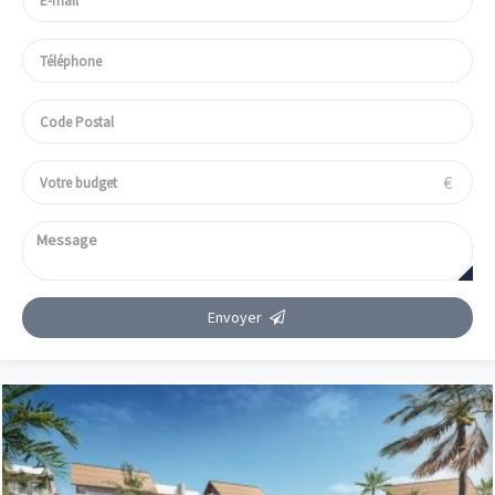
€
Envoyer