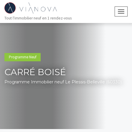
Togg
Tout l'immobilier neuf en 1 rendez-vous
navig
Programme Neuf
CARRÉ BOISÉ
Programme Immobilier neuf Le Plessis-Belleville (60330)