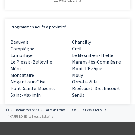
11
AVIS CLIENTS
Programmes neufs à proximité
Beauvais
Chantilly
Compiègne
Creil
Lamorlaye
Le Mesnil-en-Thelle
Le Plessis-Belleville
Margny-lès-Compiègne
Méru
Mont-l'Évêque
Montataire
Mouy
Nogent-sur-Oise
Orry-la-Ville
Pont-Sainte-Maxence
Ribécourt-Dreslincourt
Saint-Maximin
Senlis
Programmes neufs
Hauts-de-France
Oise
Le Plessis-Belleville
CARRÉ BOISÉ - Le Plessis-Belleville