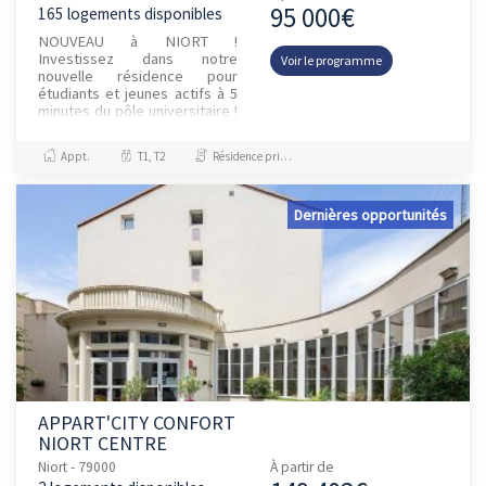
95 000€
165 logements disponibles
NOUVEAU à NIORT !
Investissez dans notre
Voir le programme
nouvelle résidence pour
étudiants et jeunes actifs à 5
minutes du pôle universitaire !
Profitez d'une rentabilité
locative jusqu'à 6,92 % et de
Appt.
T1, T2
Résidence principale / PTZ
notre...
Dernières opportunités
APPART'CITY CONFORT
NIORT CENTRE
Niort - 79000
À partir de