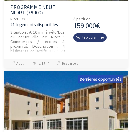
PROGRAMME NEUF
NIORT (79000)
Niort - 79000
À partir de
159 000€
21 logements disponibles
Situation : A 10 min à vélo/bus
du centre-ville de Niort ;
Voir le programme
Commerces / écoles à
proximité. Description : 4
bâtiments collectifs R+3 ; 38
logements libres 21 T2 / 11 T3
/ 6 T4 ; 44 places de...
Appt.
T2, T3, T4
Résidence principale / PTZ, Investissement et Défiscalisation
Dernières opportunités