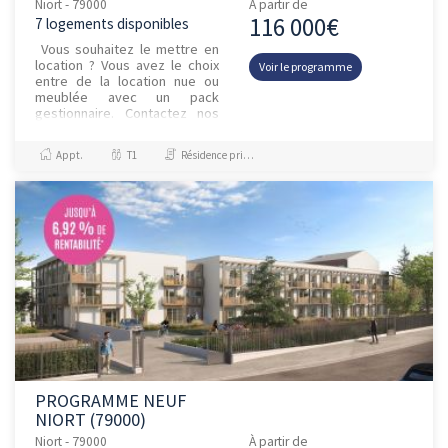
Niort - 79000
À partir de
116 000€
7 logements disponibles
Vous souhaitez le mettre en
location ? Vous avez le choix
Voir le programme
entre de la location nue ou
meublée avec un pack
gestionnaire. Contactez nos
équipes pour une
simulation.Investissez &agr...
Appt.
T1
Résidence principale / PTZ
PROGRAMME NEUF
NIORT (79000)
Niort - 79000
À partir de