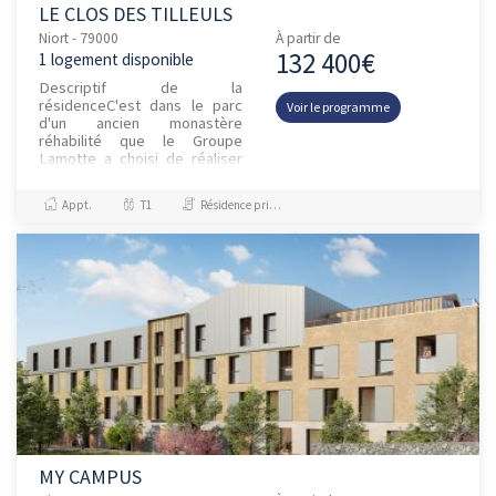
LE CLOS DES TILLEULS
Niort - 79000
À partir de
132 400€
1 logement disponible
Descriptif de la
résidenceC'est dans le parc
Voir le programme
d'un ancien monastère
réhabilité que le Groupe
Lamotte a choisi de réaliser
cette résidence services
seniors. Suspendu au dessus
Appt.
T1
Résidence principale / PTZ, Investissement et Défiscalisation
du centre-ville...
MY CAMPUS