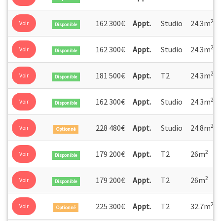
page de son page avec ce projet de réhabilitation dévoilant
48 appartements, du studio au T3.
2
162 300€
Appt.
Studio
24.3m
Voir
Disponible
2
162 300€
Appt.
Studio
24.3m
Voir
Disponible
2
181 500€
Appt.
T2
24.3m
Voir
Disponible
2
162 300€
Appt.
Studio
24.3m
Voir
Disponible
2
228 480€
Appt.
Studio
24.8m
Voir
Optionné
2
179 200€
Appt.
T2
26m
Voir
Disponible
2
179 200€
Appt.
T2
26m
Voir
Disponible
2
225 300€
Appt.
T2
32.7m
Voir
Optionné