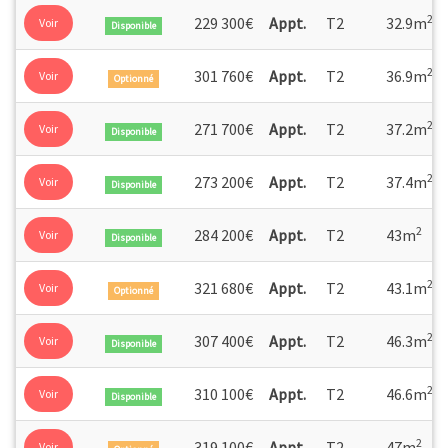
2
229 300€
Appt.
T2
32.9m
Voir
Disponible
2
301 760€
Appt.
T2
36.9m
Voir
Optionné
2
271 700€
Appt.
T2
37.2m
Voir
Disponible
2
273 200€
Appt.
T2
37.4m
Voir
Disponible
2
284 200€
Appt.
T2
43m
Voir
Disponible
2
321 680€
Appt.
T2
43.1m
Voir
Optionné
2
307 400€
Appt.
T2
46.3m
Voir
Disponible
2
310 100€
Appt.
T2
46.6m
Voir
Disponible
2
319 100€
Appt.
T2
47m
Voir