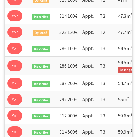
Optionné
2
314 100€
Appt.
T2
47.3m
Voir
Disponible
2
323 120€
Appt.
T2
47.7m
Voir
Optionné
2
286 100€
Appt.
T3
54.5m
Voir
Disponible
2
54.5m
286 100€
Appt.
T3
Voir
Disponible
Le bon plan
2
287 200€
Appt.
T3
54.7m
Voir
Disponible
2
292 200€
Appt.
T3
55m
Voir
Disponible
2
312 900€
Appt.
T3
59.6m
Voir
Disponible
2
314 500€
Appt.
T3
59.9m
Voir
Disponible