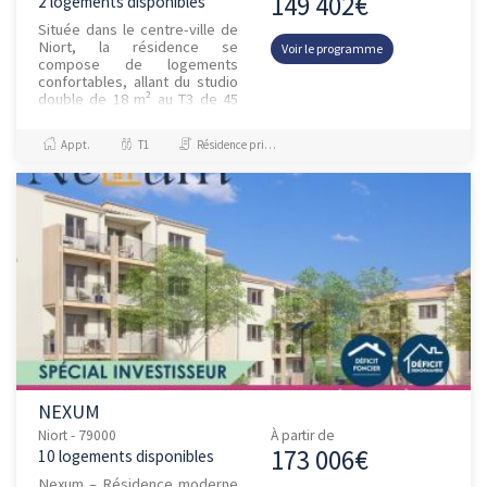
149 402€
2 logements disponibles
Située dans le centre-ville de
Niort, la résidence se
Voir le programme
compose de logements
confortables, allant du studio
double de 18 m² au T3 de 45
m² pouvant accueillir jusqu'à 6
personnes, meublés et éq...
Appt.
T1
Résidence principale / PTZ, Investissement et Défiscalisation
NEXUM
Niort - 79000
À partir de
173 006€
10 logements disponibles
Nexum – Résidence moderne