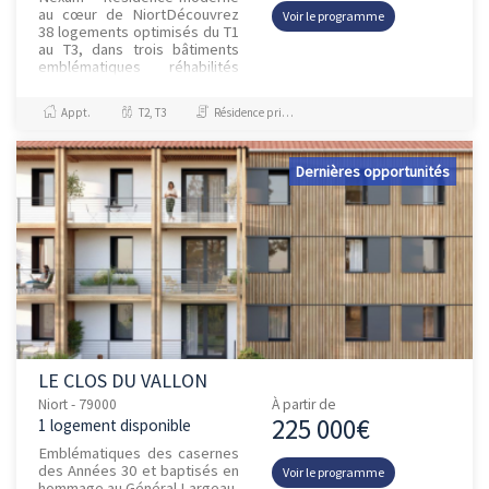
au cœur de NiortDécouvrez
Voir le programme
38 logements optimisés du T1
au T3, dans trois bâtiments
emblématiques réhabilités
avec des prestations
contemporaines. Pensé pour
Appt.
T2, T3
Résidence principale / PTZ
le conf...
Dernières opportunités
LE CLOS DU VALLON
Niort - 79000
À partir de
225 000€
1 logement disponible
Emblématiques des casernes
des Années 30 et baptisés en
Voir le programme
hommage au Général Largeau,