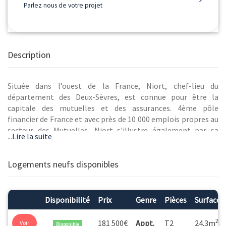
Parlez nous de votre projet
Description
Située dans l’ouest de la France, Niort, chef-lieu du
département des Deux-Sèvres, est connue pour être la
capitale des mutuelles et des assurances. 4ème pôle
financier de France et avec près de 10 000 emplois propres au
secteur des Mutuelles, Niort s'illustre également par sa
...
Lire la suite
qualité de vie, gardant la part belle aux déplacements doux et
aux espaces naturels.
Logements neufs disponibles
Disponibilité
Prix
Genre
Pièces
Surface
Située dans un quartier résidentiel, à seulement quelques
minutes du centre-ville, l'ancienne caserne écrit une nouvelle
2
181 500€
Appt.
T2
24.3m
Voir
Disponible