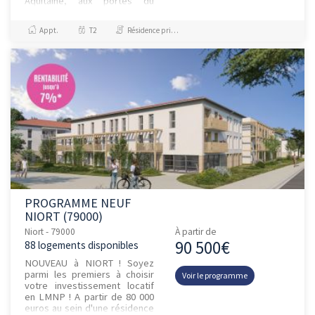
Aquitaine, aux portes du
Marais poitevin, Niort séduit
par son alliance rare entre d...
Appt.
T2
Résidence principale / PTZ
PROGRAMME NEUF
NIORT (79000)
Niort - 79000
À partir de
90 500€
88 logements disponibles
NOUVEAU à NIORT ! Soyez
parmi les premiers à choisir
Voir le programme
votre investissement locatif
en LMNP ! A partir de 80 000
euros au sein d'une résidence