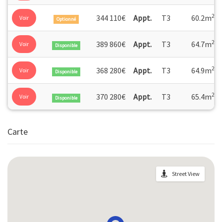
2
344 110€
Appt.
T3
60.2m
Voir
Optionné
2
389 860€
Appt.
T3
64.7m
Voir
Disponible
2
368 280€
Appt.
T3
64.9m
Voir
Disponible
2
370 280€
Appt.
T3
65.4m
Voir
Disponible
Carte
Street View