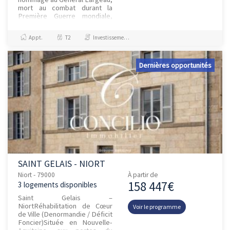
mort au combat durant la
Première Guerre mondiale,
ces bâtiments b...
Appt.
T2
Investissement et Défiscalisation
Dernières opportunités
SAINT GELAIS - NIORT
Niort - 79000
À partir de
158 447€
3 logements disponibles
Saint Gelais –
NiortRéhabilitation de Cœur
Voir le programme
de Ville (Denormandie / Déficit
Foncier)Située en Nouvelle-