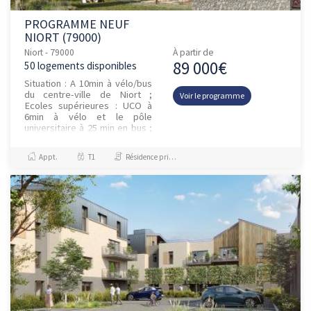
PROGRAMME NEUF
NIORT (79000)
Niort - 79000
À partir de
89 000€
50 logements disponibles
Situation : A 10min à vélo/bus
du centre-ville de Niort ;
Voir le programme
Ecoles supérieures : UCO à
6min à vélo et le pôle
universitaire à 25 min en bus ;
Commerces et services dans
un rayon de 10min à pi...
Appt.
T1
Résidence principale / PTZ, Investissement et Défiscalisation