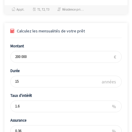
dédiée aux étudiants et
jeunes actifs. Jusqu'à 7%...
Appt.
T1, T2, T3
Résidence principale / PTZ
Calculez les mensualités de votre prêt
Montant
€
Durée
années
Taux d'intérêt
%
Assurance
%