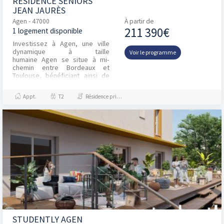
RÉSIDENCE SENIORS
JEAN JAURÈS
Agen - 47000
À partir de
211 390€
1 logement disponible
Investissez à Agen, une ville
dynamique à taille
Voir le programme
humaine Agen se situe à mi-
chemin entre Bordeaux et
Toulouse, bénéficiant ainsi de
l'influence de ces deux gran...
Appt.
T2
Résidence principale / PTZ
STUDENTLY AGEN