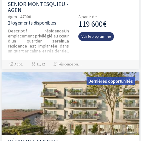
SENIOR MONTESQUIEU -
AGEN
Agen - 47000
À partir de
119 600€
2 logements disponibles
Descriptif résidenceUn
emplacement privilégié au cœur
Voir le programme
d’un quartier sereinLa
résidence est implantée dans
un quartier calme et résidentiel,
au sein d’un îlot préservé entre
la rue Montesquie...
Appt.
T1, T2
Résidence principale / PTZ
Dernières opportunités