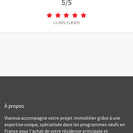
5
/
5
11
AVIS CLIENTS
À propos
Vianova accompagne votre projet immobilier grâce à une
expertise unique, spécialisée dans les programmes neufs en
France pour l'achat de votre résidence principale et