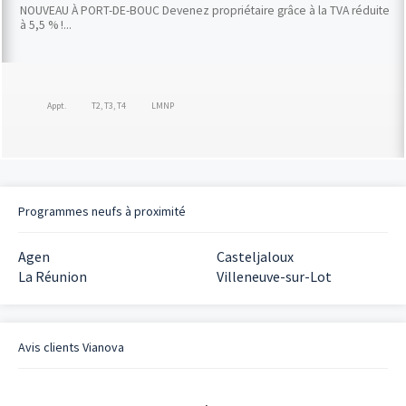
NOUVEAU À PORT-DE-BOUC Devenez propriétaire grâce à la TVA réduite
à 5,5 % !...
Appt.
T2, T3, T4
LMNP
Programmes neufs à proximité
Agen
Casteljaloux
La Réunion
Villeneuve-sur-Lot
Avis clients
Vianova