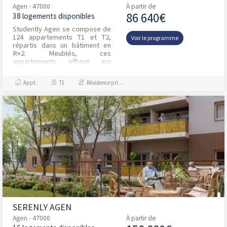
Agen - 47000
À partir de
86 640€
38 logements disponibles
Studently Agen se compose de
124 appartements T1 et T2,
Voir le programme
répartis dans un bâtiment en
R+2. Meublés, ces
appartements offrent aux
étudiants un véritable cocon
pour bien étudier.Afin de créer...
Appt.
T1
Résidence principale / PTZ
SERENLY AGEN
Agen - 47000
À partir de