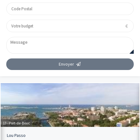
€
Envoyer
13 - Port-de-Bouc
Lou Passo