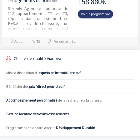
158 880€
16 logements disponibles
Serenly Agen se compose de
118 appartements T2 et T3,
Voir le programme
répartis dans un bâtiment en
R+3.Au rez-de-chaussée, un
grand espace commun est
proposé aux résidents.
Convivial et chaleureux, il se...
Appt.
T2
Résidence principale / PTZ
Charte de qualité Vianova
Mise à disposition d’
experts en immobilier neuf
Bénéficier des
prix “direct promoteur”
Accompagnement personnalisé
de la recherche à la livraison
Gestion locative de vos investissements
Programmes en accord avec le
Développement Durable