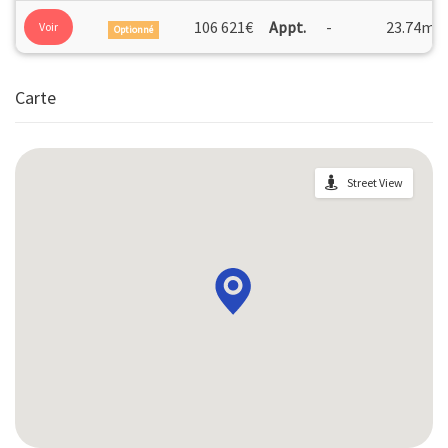
service d'urgence, un service gériatrique et un SSR.
2
106 621€
Appt.
-
23.74m
Voir
Optionné
Carte
Street View