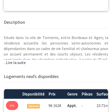
Description
Située dans la vile de Tonneins, entre Bordeaux et Agen, la
résidence accueille les personnes semi-autonomes et
dépendantes dans un cadre de vie familial et chaleureux pour
un accueil permanent et des courts séjours. Les résidents
sont logés dans des chambres individuelles, à partir de 20 m²,
...
Lire la suite
pensées pour offrir confort, intimité et sécurité. La résidence
propose également des lieux de vie intérieurs et extérieurs
qui permettent de favoriser le lien social et les échanges
Logements neufs disponibles
entre les résidents : restaurant avec chef cuisinier sur place,
salle d'animation, espace télévision, salle de restauration,
jardin arboré, terrasse... L'établissement bénéficie d'un
Disponibilité
Prix
Genre
Pièces
Surface
emplacement idéal à proximité de nombreuses structures
médicales notamment le Centre Hospitalier Marmande
2
96 162€
Appt.
-
23.71m
Voir
Optionné
Tonneins disposant de nombreux services de santé donc un