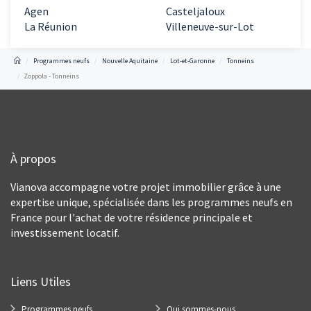
Agen
Casteljaloux
La Réunion
Villeneuve-sur-Lot
Programmes neufs
Nouvelle Aquitaine
Lot-et-Garonne
Tonneins
Zoppola - Tonneins
À propos
Vianova accompagne votre projet immobilier grâce à une
expertise unique, spécialisée dans les programmes neufs en
France pour l'achat de votre résidence principale et
investissement locatif.
Liens Utiles
Programmes neufs
Qui sommes-nous