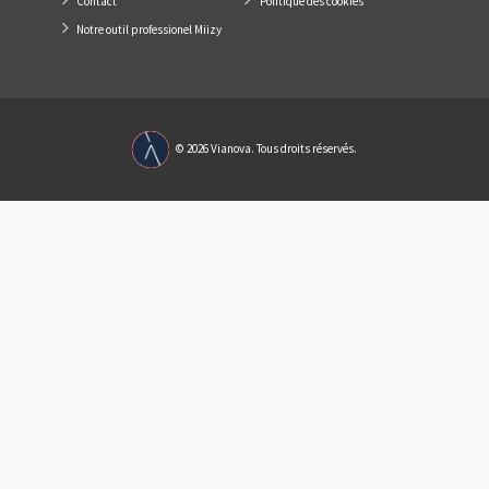
Liens Utiles
lier grâce à une
Programmes neufs
Qui sommes-no