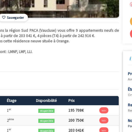
Sauvegarder
e" situé dans la région Sud PACA (Vaucluse) vous offre 9 appart
 pièces (T3) à partir de 203 041 €, 4 pièces (T4) à partir de 242 916 
sponibles dans cette résidence neuve située à Orange.
027.
 programme sont : LMNP, LMP, LLI.