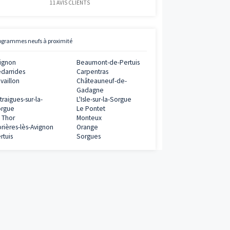
Avis clients
Vianova
1€
ramme
5
/
5
11
AVIS CLIENTS