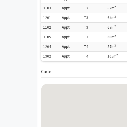
Logements neufs disponibles
o
N
Genre
Pièces
3102
Appt.
T2
3202
Appt.
T2
1103
Appt.
T3
3103
Appt.
T3
1201
Appt.
T3
1102
Appt.
T3
3105
Appt.
T3
1204
Appt.
T4