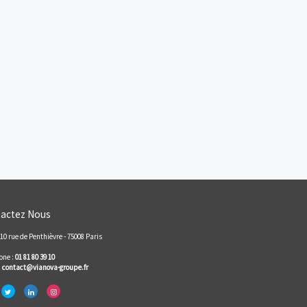
0€
Programmes neufs à proximité
ramme
Avignon
Beaumont-de-Per
Bédarrides
Carpentras
Cavaillon
Châteauneuf-de
Gadagne
Entraigues-sur-la-
L'Isle-sur-la-Sorg
Sorgue
Le Pontet
Le Thor
Monteux
Morières-lès-Avignon
Orange
Pertuis
Sorgues