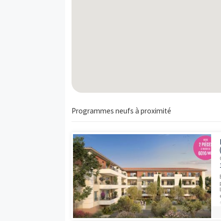
1302
Appt.
T4
Carte