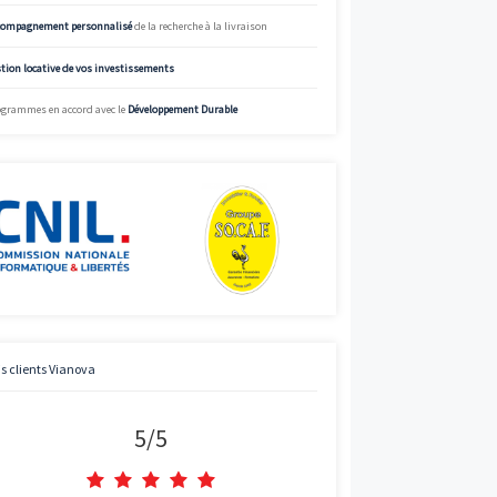
Voir
%
Simulez
Simulateur de mensualités offrant des données à titre indicatif.
informations précises et adaptées, appelez Vianova.
Street View
Charte de qualité Vianova
Mise à disposition d’
experts en immobilier neuf
Bénéficier des
prix “direct promoteur”
Accompagnement personnalisé
de la recherche à la livraison
Gestion locative de vos investissements
Programmes en accord avec le
Développement Durable