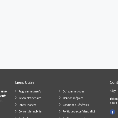
200 75
5 logements disponibles
Dernière opportunités - 2 et 3 PIECES à saisir
!Perle rare, idéalement située ! Découvrez
Voir le prog
HELIODORE votre nouvelle résidence de
standing à quelques pas seulement du
centre historique et de s...
Appt.
T2, T3, T4
Jeanbrun
Vaucluse
Orange
Heliodore - Orange