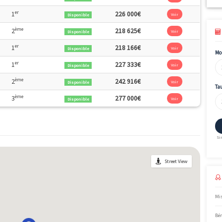
Surface
Étage
Disponibilité
Prix
2
er
56m
1
195 708€
Disponible
2
ème
56m
2
200 750€
Disponible
2
er
60m
1
203 041€
Disponible
2
er
62m
1
226 000€
Disponible
2
ème
64m
2
218 625€
Disponible
2
er
67m
1
218 166€
Disponible
2
er
68m
1
227 333€
Disponible
2
ème
87m
2
242 916€
Disponible