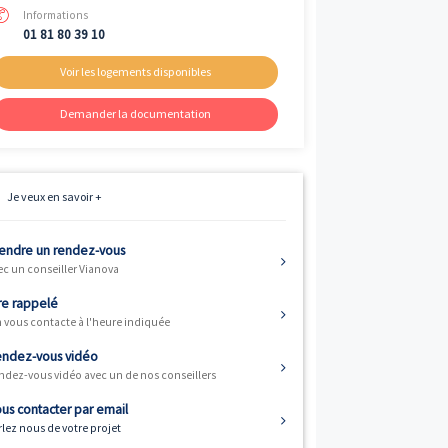
Livraison
ème
2
trimestre 2027
Fiscalité
Résidence principale / PTZ, Investisse
et Défiscalisation
Informations
01 81 80 39 10
Voir les logements disponibles
ements neufs de
Demander la documentation
€.
Je veux en savoir +