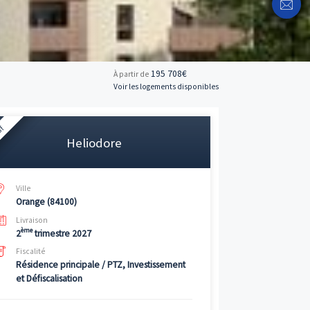
195 
À partir de
Voir les logemen
Neuf
Heliodore
Ville
Orange (84100)