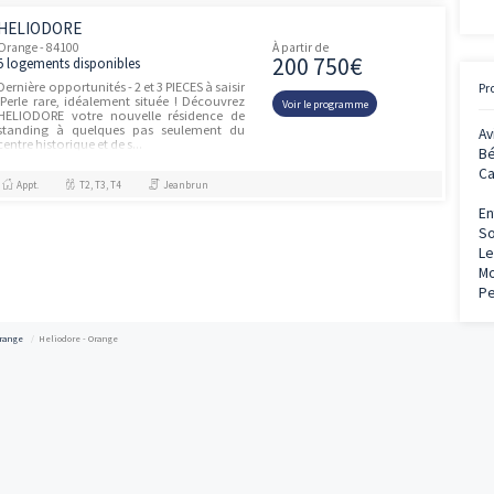
PROGRAMME NEUF ORANGE
(84100)
Orange - 84100
À partir de
151 04
14 logements disponibles
BAISSE DE PRIX à ORANGE ! Devenez
propriétaire pour le même prix que votre
Voir le prog
loyer grâce à la TVA réduite à 5,5% ! Offre
exclusive du moment à saisir.Située au
cœur du Vaucluse, Orange est une...
Appt.
T2, T3, T4
Résidence principale / PTZ
HELIODORE
unités
Orange - 84100
À partir de