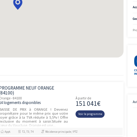
2
ème
105m
3
277 000€
Disponible