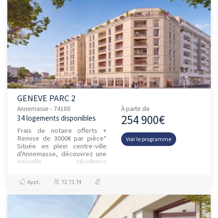
GENEVE PARC 2
Annemasse - 74100
À partir de
254 900€
34 logements disponibles
Frais de notaire offerts +
Remise de 3000€ par pièce*
Voir le programme
Située en plein centre-ville
d'Annemasse, découvrez une
nouvelle résidence
idéalement située rue du
Baron de Loë. À seulement
Appt.
T2, T3, T4
300...