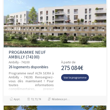
PROGRAMME NEUF
AMBILLY (74100)
Ambilly - 74100
À partir de
275 084€
26 logements disponibles
Programme neuf ALTA SERA à
Ambilly - 74100. Renseignez-
Voir le programme
vous dès maintenant ! Pour
toutes informations
complémentaires, prenez
contact avec nous !
Appt.
T2, T3, T4
Résidence principale / PTZ