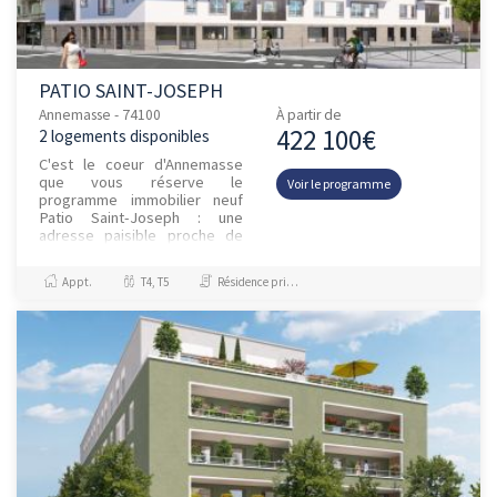
PATIO SAINT-JOSEPH
Annemasse - 74100
À partir de
422 100€
2 logements disponibles
C'est le coeur d'Annemasse
que vous réserve le
Voir le programme
programme immobilier neuf
Patio Saint-Joseph : une
adresse paisible proche de
toutes commodités. Atout
majeur pour les actifs
Appt.
T4, T5
Résidence principale / PTZ
transfrontaliers...