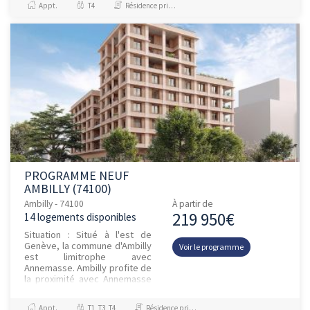
Appt.
T4
Résidence principale / PTZ
Atouts mo...
PROGRAMME NEUF
AMBILLY (74100)
Ambilly - 74100
À partir de
219 950€
14 logements disponibles
Situation : Situé à l'est de
Genève, la commune d'Ambilly
Voir le programme
est limitrophe avec
Annemasse. Ambilly profite de
la proximité avec Annemasse
et de ses principaux
équipements publics (écoles,
Appt.
T1, T3, T4
Résidence principale / PTZ, Investissement et Défiscalisation