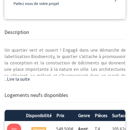
Parlez nous de votre projet
Description
Un quartier vert et ouvert ! Engagé dans une démarche de
labellisation Biodivercity, le quartier s’attache à promouvoir
la conception et la constuction de bâtiments qui donnent
une place importante à la nature en ville. Les architectures
se côtoient, se mêlent et s’harmonisent dans un esprit de
...
Lire la suite
sobriété et d’élégance. Imaginés par deux cabinets de renom,
Hardel Le Bihan et BAMAA Architectes. Déjà riche d’une
qualité de vie incomparable, entre ville, montagne et
Logements neufs disponibles
campagne, Ambilly se réinvente encore au travers du projet
l’Étoile.
Disponibilité
Prix
Genre
Pièces
Surface
549 500€
Appt.
T4
105.62m
Voir
Optionné