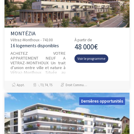
MONTÉZIA
Vétraz-Monthoux - 74100
À partir de
48 000€
16 logements disponibles
ACHETEZ VOTRE
APPARTEMENT NEUF A
Voir le programme
VETRAZ-MONTHOUX Un trait
d’union entre ville et nature à
Vétraz-Monthoux Située au
nord du département de la
Haute- Savoie, à proximité
Appt.
-, T3, T4, T5
Droit Commun, Résidence principale / PTZ
immédiate d’Annemas...
Dernières opportunités