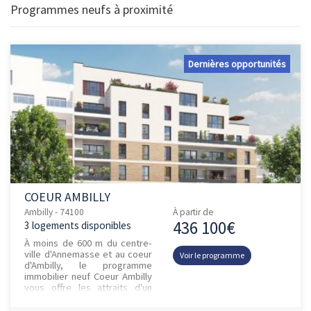
Programmes neufs à proximité
Dernières opportunités
COEUR AMBILLY
Ambilly - 74100
À partir de
436 100€
3 logements disponibles
À moins de 600 m du centre-
ville d'Annemasse et au coeur
Voir le programme
d'Ambilly, le programme
immobilier neuf Coeur Ambilly
vous offre les attraits d'un
quartier en pleine
métamorphose urbaine.