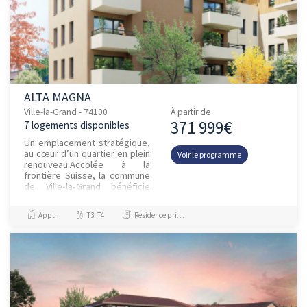
ALTA MAGNA
Ville-la-Grand - 74100
À partir de
371 999€
7 logements disponibles
Un emplacement stratégique,
au cœur d’un quartier en plein
Voir le programme
renouveau.Accolée à la
frontière Suisse, la commune
de Ville-la-Grand bénéficie
d’une attractivité croissante.
La commune offre un...
Appt.
T3, T4
Résidence principale / PTZ, Droit Commun