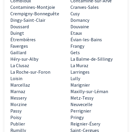
Combloux
Contamine-sur-Arve
Contamines-Montjoie
Cranves-Sales
Crempigny-Bonneguête
Cusy
Dingy-Saint-Clair
Domancy
Doussard
Douvaine
Duingt
Etaux
Étrembières
Évian-les-Bains
Faverges
Frangy
Gaillard
Gets
Héry-sur-Alby
La Balme-de-Sillingy
La Clusaz
La Muraz
La Roche-sur-Foron
Larringes
Loisin
Lully
Marcellaz
Marignier
Marnaz
Maxilly-sur-Léman
Messery
Metz-Tessy
Morzine
Neuvecelle
Passy
Perrignier
Poisy
Pringy
Publier
Reignier-Ésery
Rumilly
Saint-Cergues