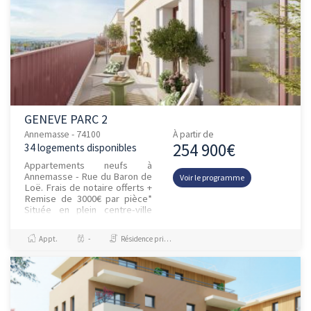
GENEVE PARC 2
Annemasse - 74100
À partir de
254 900€
34 logements disponibles
Appartements neufs à
Annemasse - Rue du Baron de
Voir le programme
Loë. Frais de notaire offerts +
Remise de 3000€ par pièce*
Située en plein centre-ville
d'Annemasse, découvrez une
nouvelle résidence i...
Appt.
-
Résidence principale / PTZ