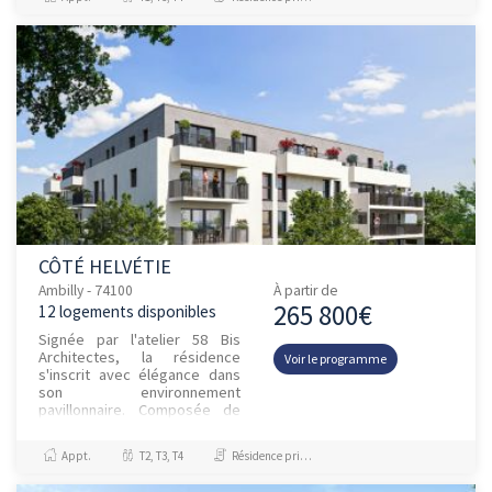
équi...
CÔTÉ HELVÉTIE
Ambilly - 74100
À partir de
265 800€
12 logements disponibles
Signée par l'atelier 58 Bis
Architectes, la résidence
Voir le programme
s'inscrit avec élégance dans
son environnement
pavillonnaire. Composée de
deux bâtiments à taille
humaine, elle adopte une
Appt.
T2, T3, T4
Résidence principale / PTZ
architecture...