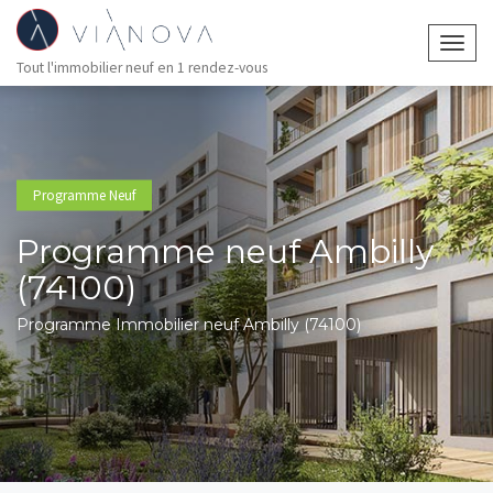
Togg
Tout l'immobilier neuf en 1 rendez-vous
navig
Programme Neuf
Programme neuf Ambilly
(74100)
Programme Immobilier neuf Ambilly (74100)