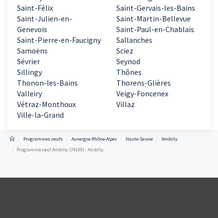
Saint-Félix
Saint-Gervais-les-Bains
Saint-Julien-en-
Saint-Martin-Bellevue
Genevois
Saint-Paul-en-Chablais
Saint-Pierre-en-Faucigny
Sallanches
Samoëns
Sciez
Sévrier
Seynod
Sillingy
Thônes
Thonon-les-Bains
Thorens-Glières
Valleiry
Veigy-Foncenex
Vétraz-Monthoux
Villaz
Ville-la-Grand
Programmes neufs
Auvergne Rhône-Alpes
Haute-Savoie
Ambilly
Programme neuf Ambilly (74100) - Ambilly