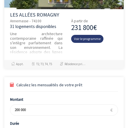
LES ALLÉES ROMAGNY
Annemasse - 74100
À partir de
231 800€
31 logements disponibles
Une architecture
contemporaine raffinée qui
Voir le programme
s'intègre parfaitement dans
son environnement. La
résidence adopte des lignes
épurées, alliant matériaux de
qualité et finitions soignées.
Appt.
T2, T3, T4, T5
Résidence principale / PTZ
Composé...
Calculez les mensualités de votre prêt
Montant
€
Durée