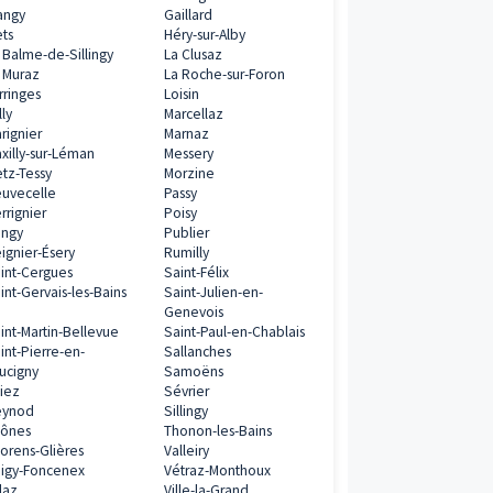
Programmes neufs à proximité
Abondance
Alby-sur-Chéran
Allonzier-la-Caille
Amancy
Ambilly
Annecy
Annecy-le-Vieux
Annemasse
Anthy-sur-Léman
Arâches-la-Frasse
0€
Archamps
Ayse
Beaumont
Bonneville
ramme
Bons-en-Chablais
Brenthonne
Chamonix-Mont-Blanc
Châtillon-sur-Clu
Chavanod
Chens-sur-Léma
Chevrier
Choisy
Cluses
Collonges-sous-
Combloux
Contamine-sur-A
Contamines-Montjoie
Cranves-Sales
Crempigny-
Cusy
0€
Bonneguête
Dingy-Saint-Clair
Domancy
Doussard
ramme
Douvaine
Duingt
Etaux
Étrembières