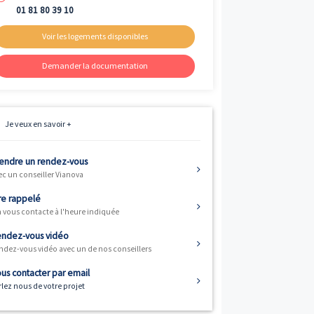
Livraison
ème
4
trimestre 2026
Fiscalité
Résidence principale / PTZ
Informations
01 81 80 39 10
Voir les logements disponibles
Demander la documentation
Je veux en savoir +
e) vous offre 2
Prendre un rendez-vous