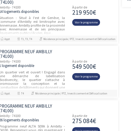
de Loë. À seulement 300...
Appt.
T2, T3, T4
R.E.V.E
Annemasse - 74100
À partir de
219 79
29 logements disponibles
NOUVEAU DISPOSITIF JEANBRUN : réduisez
vos impôts et augmentez votre rentabilité !
Voir le prog
R.E.V.E : nouvelle Résidence Engagée et
VErtueuse à ANNEMASSE (74), dans la ZAC
écoquartier Château...
Appt.
T2, T3, T4
BRS
MONTÉZIA
Vétraz-Monthoux - 74100
À partir de
48 000
16 logements disponibles
ACHETEZ VOTRE APPARTEMENT NEUF A
VETRAZ-MONTHOUX Un trait d’union entre
Voir le prog
ville et nature à Vétraz-Monthoux Située au
nord du département de la Haute- Savoie,