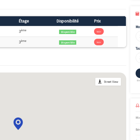
 programme sont : Accession.
Genève, le programme immobilier neuf Reflets Salève vous prop
t professionnel et cadre de vie dexception. Le village tire ava
la proximité de la ligne 17 du tramway et du Léman Express. Ce p
ur le Salève pour certains logements.
Surface
Étage
Disponibilité
Pr
2
ème
74.6m
3
V
Disponible
2
ème
88.8m
3
V
Disponible