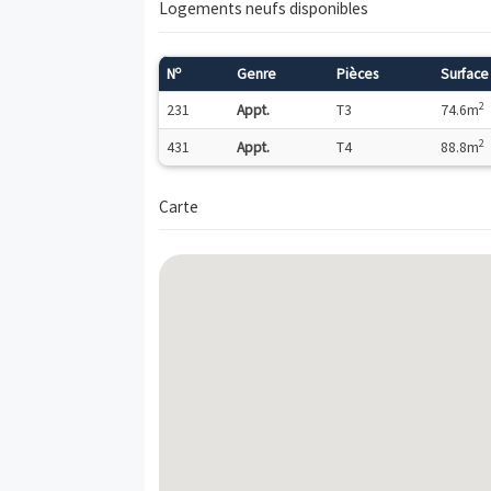
Les dispositifs fiscaux applicables sur ce
Description
À la frontière suisse et à 7,5 km de 
recherchée pour concilier épanouissemen
rapide à lA411 et à lA40, mais aussi de 
jouit dun jardin paysager commun. Vues s
Logements neufs disponibles
o
N
Genre
Pièces
231
Appt.
T3
431
Appt.
T4