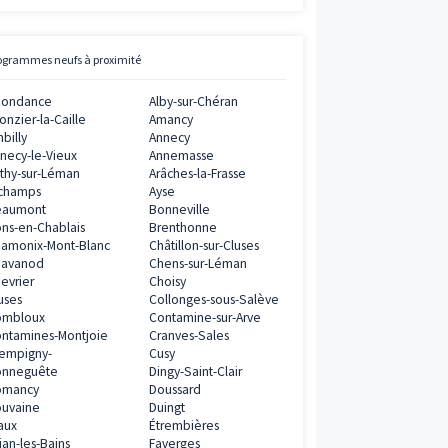
0€
ramme
Avis clients
Vianova
5
/
5
11
AVIS CLIENTS
0€
ramme