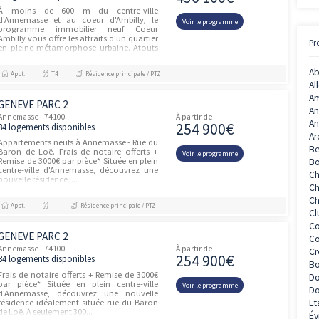
CÔTÉ HELVÉTIE
Ambilly - 74100
À partir de
265 80
12 logements disponibles
Signée par l'atelier 58 Bis Architectes, la
résidence s'inscrit avec élégance dans son
Voir le prog
environnement pavillonnaire. Composée
de deux bâtiments à taille humaine, elle
adopte une architecture...
Appt.
T2, T3, T4
Résidence principale / PTZ
COEUR AMBILLY
unités
Ambilly - 74100
À partir de
436 10
3 logements disponibles
À moins de 600 m du centre-ville
d'Annemasse et au coeur d'Ambilly, le
Voir le prog
programme immobilier neuf Coeur