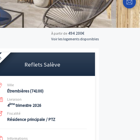
494 
À partir de
Voir les logemen
Neuf
Reflets Salève
Ville
Étrembières (74100)