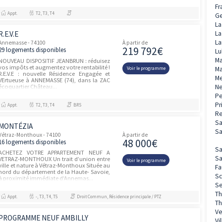
Ambilly vous offre les attraits d'un quartier
en pleine métamorphose urbaine. Atouts
mo...
Appt.
T4
Résidence principale / PTZ
GENEVE PARC 2
Annemasse - 74100
À partir de
254 90
34 logements disponibles
Appartements neufs à Annemasse - Rue du
Baron de Loë. Frais de notaire offerts +
Voir le prog
Remise de 3000€ par pièce* Située en plein
centre-ville d'Annemasse, découvrez une
nouvelle résidence i...
Appt.
-
Résidence principale / PTZ
GENEVE PARC 2
Annemasse - 74100
À partir de
254 90
34 logements disponibles
Frais de notaire offerts + Remise de 3000€
par pièce* Située en plein centre-ville
Voir le prog
d'Annemasse, découvrez une nouvelle
résidence idéalement située rue du Baron