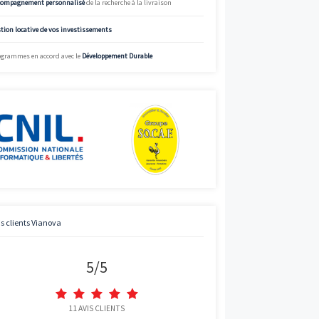
%
Simulez
Simulateur de mensualités offrant des données à titre indicatif.
Street View
informations précises et adaptées, appelez Vianova.
Charte de qualité Vianova
Mise à disposition d’
experts en immobilier neuf
Bénéficier des
prix “direct promoteur”
Accompagnement personnalisé
de la recherche à la livraison
Gestion locative de vos investissements
Programmes en accord avec le
Développement Durable