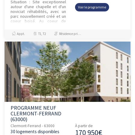
Situation : Site exceptionnel
autour d'une chapelle et d'un
Voir le programme
noviciat réhabilités, avec un
parc nouvellement créé et un
coeur boisé. Au coeur de
Clermont Ferrand, au pied de
l'arrêt de tra...
Appt.
T1, T2
Résidence principale / PTZ, Investissement et Défiscalisation
PROGRAMME NEUF
CLERMONT-FERRAND
(63000)
Clermont-Ferrand - 63000
À partir de
170 950€
30 logements disponibles