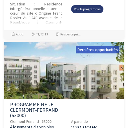
Situation : Résidence
intergénérationnelle située au
Voir le programme
cœur du site d’Origine Franc
Rosier Au 124E avenue de la
République à Clermont-
Ferrand Proximité des
services médicaux dont le C...
Appt.
T1, T2, T3
Résidence principale / PTZ, Investissement et Défiscalisation
Dernières opportunités
PROGRAMME NEUF
CLERMONT-FERRAND
(63000)
Clermont-Ferrand - 63000
À partir de
239 000€
4 logements disponibles