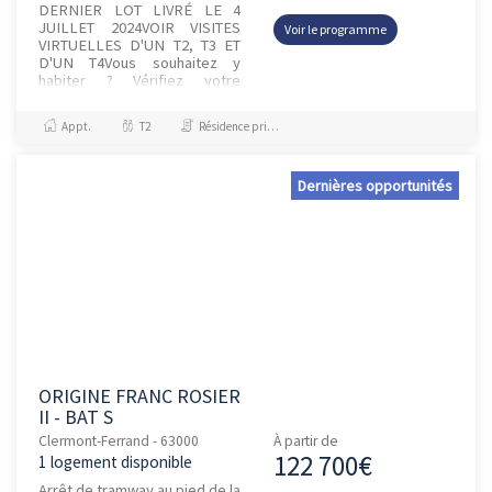
DERNIER LOT LIVRÉ LE 4
JUILLET 2024VOIR VISITES
Voir le programme
VIRTUELLES D'UN T2, T3 ET
D'UN T4Vous souhaitez y
habiter ? Vérifiez votre
éligibilité au PTZ avec nos
équipes !LA VILLEClermont-
Appt.
T2
Résidence principale / PTZ
Ferrand, comm...
Dernières opportunités
ORIGINE FRANC ROSIER
II - BAT S
Clermont-Ferrand - 63000
À partir de
122 700€
1 logement disponible
Arrêt de tramway au pied de la