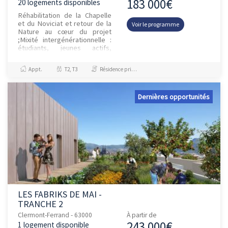
183 000€
20 logements disponibles
Réhabilitation de la Chapelle
et du Noviciat et retour de la
Voir le programme
Nature au cœur du projet
;Mixité intergénérationnelle :
étudiants, jeunes actifs,
familles et seniors ;Quelques
appartements avec...
Appt.
T2, T3
Résidence principale / PTZ, Investissement et Défiscalisation
Dernières opportunités
LES FABRIKS DE MAI -
TRANCHE 2
Clermont-Ferrand - 63000
À partir de
243 000€
1 logement disponible