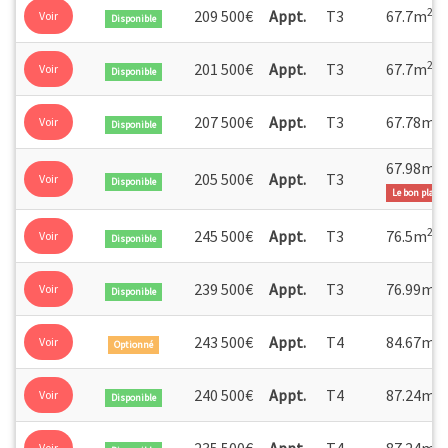
2
209 500€
Appt.
T3
67.7m
Voir
Disponible
2
201 500€
Appt.
T3
67.7m
Voir
Disponible
2
207 500€
Appt.
T3
67.78m
Voir
Disponible
2
67.98m
205 500€
Appt.
T3
Voir
Disponible
Le bon plan
2
245 500€
Appt.
T3
76.5m
Voir
Disponible
2
239 500€
Appt.
T3
76.99m
Voir
Disponible
2
243 500€
Appt.
T4
84.67m
Voir
Optionné
2
240 500€
Appt.
T4
87.24m
Voir
Disponible
2
235 500€
Appt.
T4
87.24m
Voir