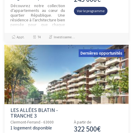
Découvrez notre collection
d’appartements au cœur du
Voir le programme
quartier République. Une
résidence à l’architecture bien
pensée pour que chaque
appartement bénéficie de son
intimité. Balcon, terrasse o...
Appt.
T4
Investissement et Défiscalisation, Jeanbrun
Dernières opportunités
LES ALLÉES BLATIN -
TRANCHE 3
Clermont-Ferrand - 63000
À partir de
322 500€
1 logement disponible