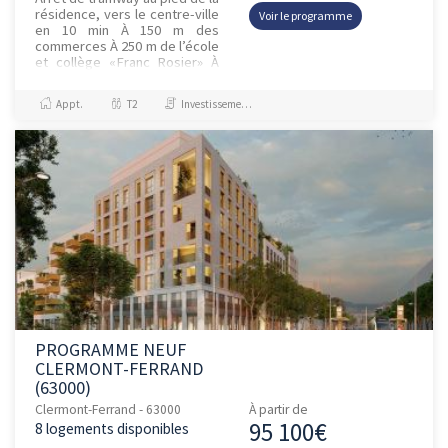
résidence, vers le centre-ville
Voir le programme
en 10 min À 150 m des
commerces À 250 m de l’école
et collège «Franc Rosier» À
350 m du stade Marcel
Michelin
Appt.
T2
Investissement et Défiscalisation
PROGRAMME NEUF
CLERMONT-FERRAND
(63000)
Clermont-Ferrand - 63000
À partir de
95 100€
8 logements disponibles