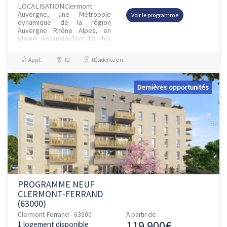
LOCALISATIONClermont
Auvergne, une Métropole
Voir le programme
dynamique de la région
Auvergne Rhône Alpes, en
pleine expansionTop 10 des
métropoles les plus
attractivesClermont-Ferrand
Appt.
T2
Résidence principale / PTZ
se situe au cœur d’u...
Dernières opportunités
PROGRAMME NEUF
CLERMONT-FERRAND
(63000)
Clermont-Ferrand - 63000
À partir de
119 900€
1 logement disponible