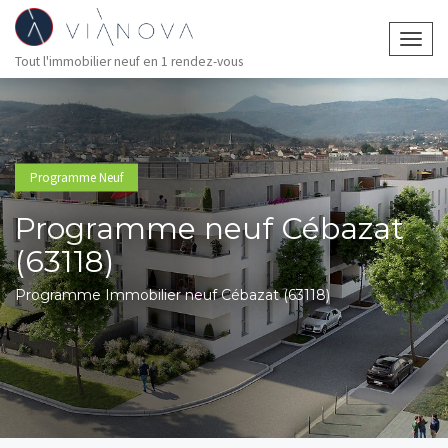
Togg
Tout l'immobilier neuf en 1 rendez-vous
navig
Programme Neuf
Programme neuf Cébazat
(63118)
Programme Immobilier neuf Cébazat (63118)