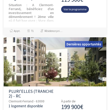
Situation : A Clermont-
Ferrand, bénéficiez d'un
Voir le programme
investissement en
démembrement ! 2ème ville
où il fait bon vivre ; Vivre dans
la rue Sous les vignes, c'est
simplifier votre quotidien :
Appt.
T1
Résidence principale / PTZ, Investissement et Défiscalisation
étab...
Dernières opportunités
PLURI'ELLES (TRANCHE
2) - RC
Clermont-Ferrand - 63000
À partir de
199 900€
1 logement disponible