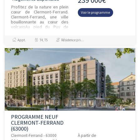
Profitez de la nature en plein
cœur de Clermont-Ferrand.
Voir le programme
Clermont-Ferrand, une ville
bouillonnante au cœur des
volcansAu pied du Puy de
Dôme, la capitale de
l’Auvergne invite à profiter
Appt.
T4, T5
Résidence principale / PTZ, Investissement et Défiscalisation
plei...
PROGRAMME NEUF
CLERMONT-FERRAND
(63000)
Clermont-Ferrand - 63000
À partir de