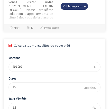
Venez visiter notre
APPARTEMENT TÉMOIN
Voir le programme
DÉCORÉ. Notre troisième
collection d’appartements se
situe à deux pas de la place de
Jaude. Profitez du calme de la
nature et bénéficiez des
Appt.
T3
Investissement et Défiscalisation, Jeanbrun
avantages...
Calculez les mensualités de votre prêt
Montant
€
Durée
années
Taux d'intérêt
%