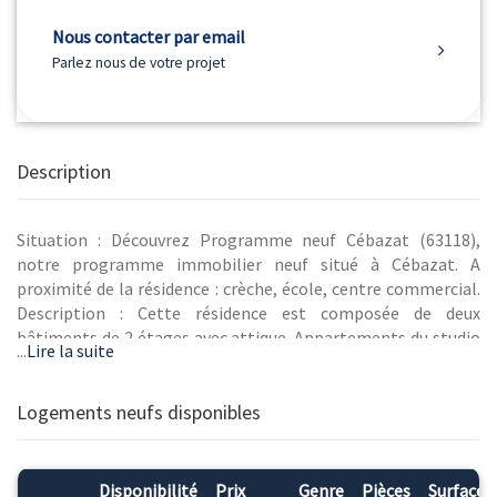
Nous contacter par email
Parlez nous de votre projet
Description
Situation : Découvrez Programme neuf Cébazat (63118),
notre programme immobilier neuf situé à Cébazat. A
proximité de la résidence : crèche, école, centre commercial.
Description : Cette résidence est composée de deux
bâtiments de 2 étages avec attique. Appartements du studio
...
Lire la suite
au 4 pièces, chacun bénéficiant d'un espace extérieur privatif
(jardin, terrasse ou balcon) Et d’un stationnement avec prise
de recharge pour voiture électrique ou d'une place extérieure.
Logements neufs disponibles
Programme neuf Cébazat (63118) propose des
appartements neufs configurables selon vos envies. Un
jardin commun conçu avec un paysagiste en coeur d'îlot.
Disponibilité
Prix
Genre
Pièces
Surface