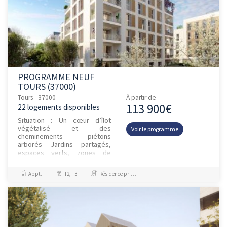
PROGRAMME NEUF
TOURS (37000)
Tours - 37000
À partir de
113 900€
22 logements disponibles
Situation : Un cœur d’îlot
végétalisé et des
Voir le programme
cheminements piétons
arborés Jardins partagés,
espaces verts, zones de
détente Accès immédiat aux
services : centre commercial
Appt.
T2, T3
Résidence principale / PTZ, Investissement et Défiscalisation
La Petite Arche,...