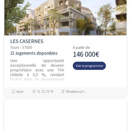
LES CASERNES
Tours - 37000
À partir de
146 000€
21 logements disponibles
Une opportunité
exceptionnelle de devenir
Voir le programme
propriétaire avec une TVA
réduite à 5,5 %, rendant
l'achat dans un appartement
neuf encore plus accessible.
Découvrez Les Casernes, un
Appt.
T1, T2, T3, T4
Résidence principale / PTZ, Investissement et Défiscalisation
ensemble...