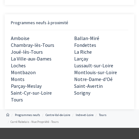
Programmes neufs à proximité
Amboise
Ballan-Miré
Chambray-lès-Tours
Fondettes
Joué-lès-Tours
La Riche
La Ville-aux-Dames
Larçay
Loches
Lussault-sur-Loire
Montbazon
Montlouis-sur-Loire
Monts
Notre-Dame-d'Oé
Parçay-Meslay
Saint-Avertin
Saint-Cyr-sur-Loire
Sorigny
Tours
Programmes neufs
Centre-Val-de-Loire
Indre-et-Loire
Tours
Carré Rabelais - Nue Propriété - Tours