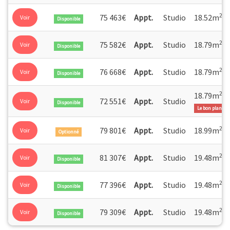
2
75 463€
Appt.
Studio
18.52m
Voir
Disponible
2
75 582€
Appt.
Studio
18.79m
Voir
Disponible
2
76 668€
Appt.
Studio
18.79m
Voir
Disponible
2
18.79m
72 551€
Appt.
Studio
Voir
Disponible
Le bon plan
2
79 801€
Appt.
Studio
18.99m
Voir
Optionné
2
81 307€
Appt.
Studio
19.48m
Voir
Disponible
2
77 396€
Appt.
Studio
19.48m
Voir
Disponible
2
79 309€
Appt.
Studio
19.48m
Voir
Disponible