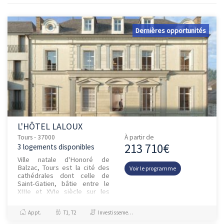
Dernières opportunités
L'HÔTEL LALOUX
Tours - 37000
À partir de
213 710€
3 logements disponibles
Ville natale d'Honoré de
Balzac, Tours est la cité des
Voir le programme
cathédrales dont celle de
Saint-Gatien, bâtie entre le
XIIIe et XVIe siècle sur les
vestiges de la cité g...
Appt.
T1, T2
Investissement et Défiscalisation