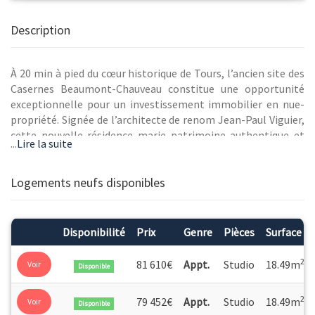
Description
À 20 min à pied du cœur historique de Tours, l’ancien site des
Casernes Beaumont-Chauveau constitue une opportunité
exceptionnelle pour un investissement immobilier en nue-
propriété. Signée de l’architecte de renom Jean-Paul Viguier,
cette nouvelle résidence marie patrimoine authentique et
...
Lire la suite
design contemporain autour d'un élégant jardin paysager.
Conçue pour accueillir des étudiants et des jeunes actifs
pendant la période d’usufruit, elle propose des studios
Logements neufs disponibles
idéalement conçus et optimisés pour ce public. Au sein d’un
quartier en pleine éclosion incarnant les ambitions
environnementales de la ville, ils se prêtent parfaitement à
Disponibilité
Prix
Genre
Pièces
Surface
un placement alliant optimisation fiscale, valorisation
patrimoniale et forte demande locative.
2
81 610€
Appt.
Studio
18.49m
Voir
Disponible
En co-promotion avec Quatro Promotion.
2
79 452€
Appt.
Studio
18.49m
Voir
Disponible