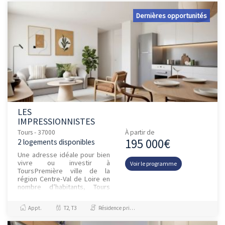
Dernières opportunités
LES
IMPRESSIONNISTES
Tours - 37000
À partir de
195 000€
2 logements disponibles
Une adresse idéale pour bien
vivre ou investir à
Voir le programme
ToursPremière ville de la
région Centre-Val de Loire en
nombre d’habitants, Tours
offre un fort potentiel à votre
placement immobilier. Avec...
Appt.
T2, T3
Résidence principale / PTZ