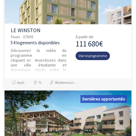
LE WINSTON
Tours - 37000
À partir de
111 680€
54 logements disponibles
Découvrez la vidéo du
programme en
Voir le programme
cliquant ici Investissez dans
une ville étudiante et
dynamique située entre le
Cher et la LoireCapitale du Val
de Loire et étape incontourn...
Appt.
T1
Résidence principale / PTZ
Dernières opportunités