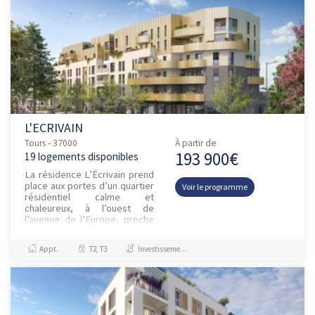
L'ECRIVAIN
Tours - 37000
À partir de
193 900€
19 logements disponibles
La résidence L’Écrivain prend
place aux portes d’un quartier
Voir le programme
résidentiel calme et
chaleureux, à l’ouest de
l’avenue de l’Europe, proche
de Saint-Cyr-sur-Loire. Ce
secteur bénéficie d’uncad...
Appt.
T2, T3
Investissement et Défiscalisation