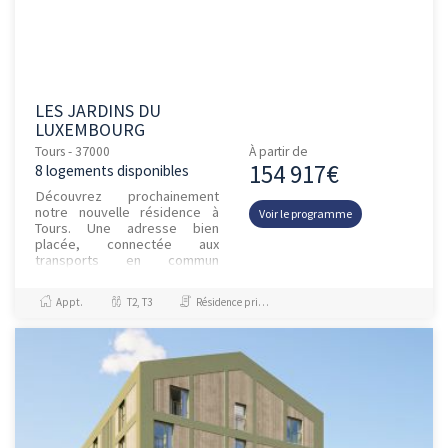
LES JARDINS DU
LUXEMBOURG
Tours - 37000
À partir de
154 917€
8 logements disponibles
Découvrez prochainement
notre nouvelle résidence à
Voir le programme
Tours. Une adresse bien
placée, connectée aux
transports en commun
(tramway et bus) et toute
proche des commerces de
Appt.
T2, T3
Résidence principale / PTZ, Investissement et Défiscalisation
Tours Nord. Une réside...