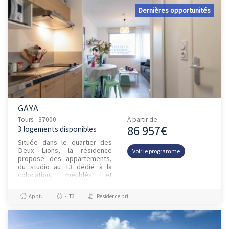
Dernières opportunités
GAYA
Tours - 37000
À partir de
86 957€
3 logements disponibles
Située dans le quartier des
Deux Lions, la résidence
Voir le programme
propose des appartements,
du studio au T3 dédié à la
colocation, meublés et
équipés. La résidence
propose également des
Appt.
-, T3
Résidence principale / PTZ, Investissement et Défiscalisation
espaces communs c...