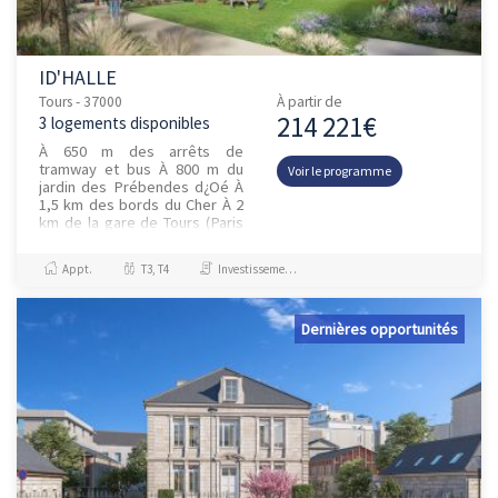
ID'HALLE
Tours - 37000
À partir de
214 221€
3 logements disponibles
À 650 m des arrêts de
tramway et bus À 800 m du
Voir le programme
jardin des Prébendes d¿Oé À
1,5 km des bords du Cher À 2
km de la gare de Tours (Paris
en 1h)
Appt.
T3, T4
Investissement et Défiscalisation
Dernières opportunités