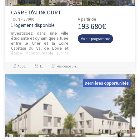
CARRE D'ALINCOURT
Tours - 37000
À partir de
193 680€
1 logement disponible
Investissez dans une ville
étudiante et dynamique située
Voir le programme
entre le Cher et la Loire
Capitale du Val de Loire et
étape incontournable sur la
route des châteaux de la
Loire, Tours est une ville...
Appt.
T1
Résidence principale / PTZ
Dernières opportunités