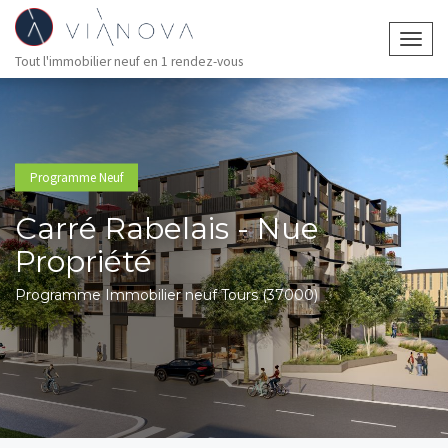
Togg
Tout l'immobilier neuf en 1 rendez-vous
navig
Programme Neuf
Carré Rabelais - Nue
Propriété
Programme Immobilier neuf Tours (37000)