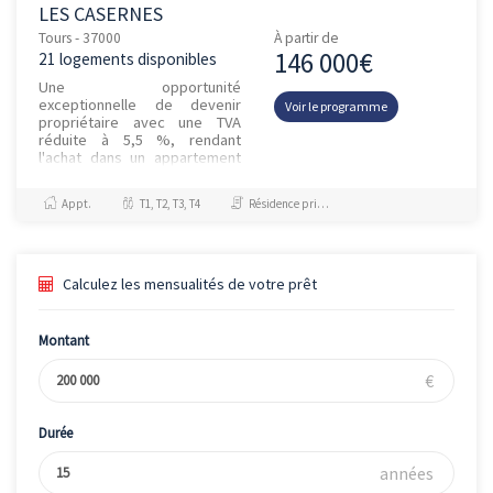
LES CASERNES
Tours - 37000
À partir de
146 000€
21 logements disponibles
Une opportunité
exceptionnelle de devenir
Voir le programme
propriétaire avec une TVA
réduite à 5,5 %, rendant
l'achat dans un appartement
neuf encore plus accessible.
Découvrez Les Casernes, un
Appt.
T1, T2, T3, T4
Résidence principale / PTZ, Investissement et Défiscalisation
ensemble...
Calculez les mensualités de votre prêt
Montant
€
Durée
années