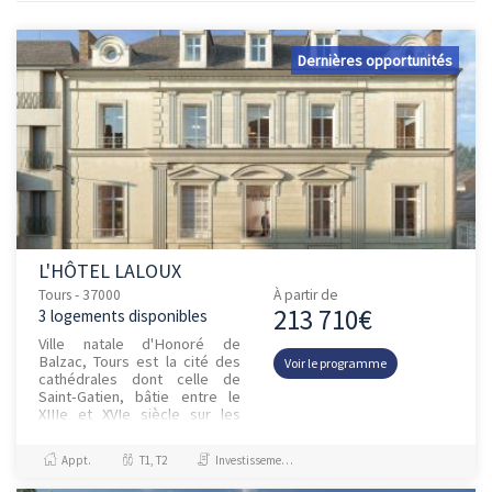
Dernières opportunités
L'HÔTEL LALOUX
Tours - 37000
À partir de
213 710€
3 logements disponibles
Ville natale d'Honoré de
Balzac, Tours est la cité des
Voir le programme
cathédrales dont celle de
Saint-Gatien, bâtie entre le
XIIIe et XVIe siècle sur les
vestiges de la cité g...
Appt.
T1, T2
Investissement et Défiscalisation