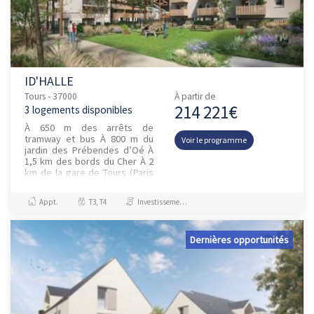
ID'HALLE
Tours - 37000
À partir de
214 221€
3 logements disponibles
À 650 m des arrêts de
tramway et bus À 800 m du
Voir le programme
jardin des Prébendes d’Oé À
1,5 km des bords du Cher À 2
km de la gare de Tours (Paris
en 1h)
Appt.
T3, T4
Investissement et Défiscalisation
Dernières opportunités