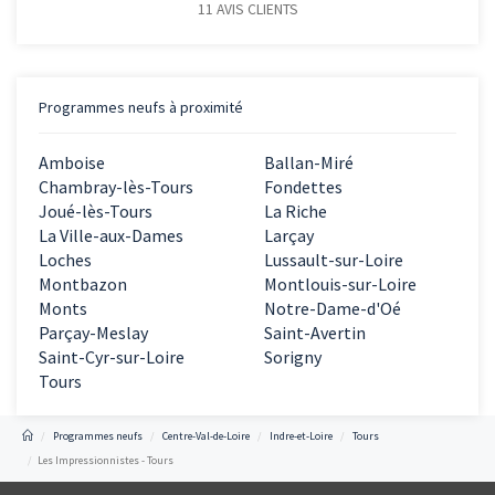
11
AVIS CLIENTS
Programmes neufs à proximité
Amboise
Ballan-Miré
Chambray-lès-Tours
Fondettes
Joué-lès-Tours
La Riche
La Ville-aux-Dames
Larçay
Loches
Lussault-sur-Loire
Montbazon
Montlouis-sur-Loire
Monts
Notre-Dame-d'Oé
Parçay-Meslay
Saint-Avertin
Saint-Cyr-sur-Loire
Sorigny
Tours
Programmes neufs
Centre-Val-de-Loire
Indre-et-Loire
Tours
Les Impressionnistes - Tours