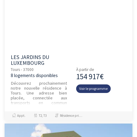
LES JARDINS DU
LUXEMBOURG
Tours - 37000
À partir de
154 917€
8 logements disponibles
Découvrez prochainement
notre nouvelle résidence à
Voir le programme
Tours. Une adresse bien
placée, connectée aux
transports en commun
(tramway et bus) et toute
proche des commerces de
Appt.
T2, T3
Résidence principale / PTZ, Investissement et Défiscalisation
Tours Nord. Une réside...