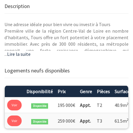
Description
Une adresse idéale pour bien vivre ou investir à Tours
Première ville de la région Centre-Val de Loire en nombre
d’habitants, Tours offre un fort potentiel à votre placement
immobilier. Avec près de 300 000 résidents, sa métropole
connait une forte croissance démographique qui
...
Lire la suite
s’accompagne d’un beau dynamisme économique.
Nombreuses entreprises, banques et assurances y ont
installé leurs sièges régionaux et leur centre d’appel. Ville
Logements neufs disponibles
universitaire, Tours compte quatre pôles de compétitivité
rassemblant 73 unités de recherche. Une commune tournée
vers l’avenir qui profite d’une position stratégique à 1 h de
Disponibilité
Prix
Genre
Pièces
Surface
Paris par le TGV, et d’une excellente connexion aux grandes
métropoles par le TGV ou les autoroutes A10, A28 et A85. Au
2
195 000€
Appt.
T2
40.9m
Voir
Disponible
pied du tramway et des commerces, cette nouvelle résidence
vous permet de réaliser un placement de choix, conjuguant
2
259 000€
Appt.
T3
61.5m
Voir
forte demande locative et valorisation patrimoniale
Disponible
certaine.