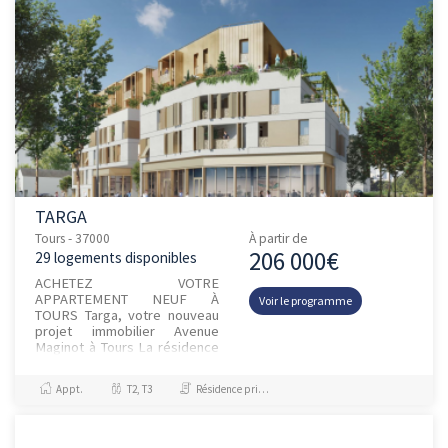
TARGA
Tours - 37000
À partir de
206 000€
29 logements disponibles
ACHETEZ VOTRE
APPARTEMENT NEUF À
Voir le programme
TOURS Targa, votre nouveau
projet immobilier Avenue
Maginot à Tours La résidence
Targa se situe dans un quartier
dynamique, aux portes d’une
Appt.
T2, T3
Résidence principale / PTZ
zone d’activit...