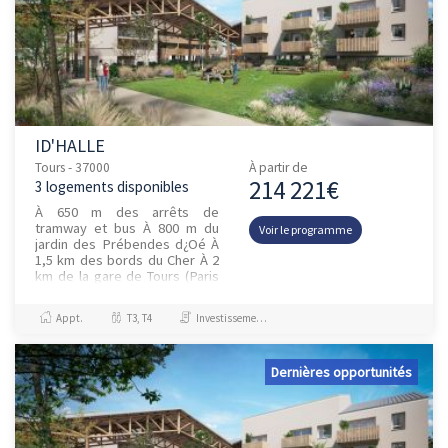
ID'HALLE
Tours - 37000
À partir de
214 221€
3 logements disponibles
À 650 m des arrêts de
tramway et bus À 800 m du
Voir le programme
jardin des Prébendes d¿Oé À
1,5 km des bords du Cher À 2
km de la gare de Tours (Paris
en 1h)
Appt.
T3, T4
Investissement et Défiscalisation
Dernières opportunités