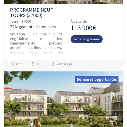
PROGRAMME NEUF
TOURS (37000)
Tours - 37000
À partir de
113 900€
22 logements disponibles
Situation : Un cœur d’îlot
végétalisé et des
Voir le programme
cheminements piétons
arborés Jardins partagés,
espaces verts, zones de
détente Accès immédiat aux
services : centre commercial
Appt.
T2, T3
Résidence principale / PTZ, Investissement et Défiscalisation
La Petite Arche,...
Dernières opportunités