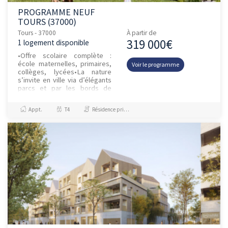
PROGRAMME NEUF
TOURS (37000)
Tours - 37000
À partir de
319 000€
1 logement disponible
•Offre scolaire complète :
école maternelles, primaires,
Voir le programme
collèges, lycées•La nature
s’invite en ville via d’élégants
parcs et par les bords de
Loire•Entre Paris et la côte
Atl...
Appt.
T4
Résidence principale / PTZ, Investissement et Défiscalisation