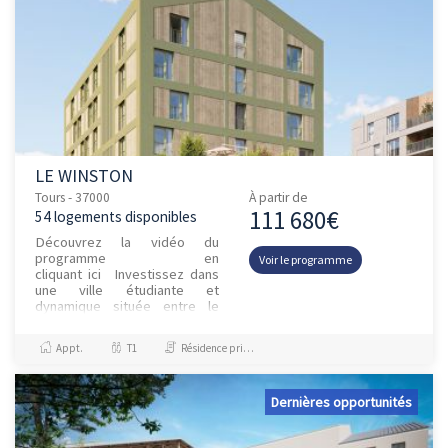
LE WINSTON
Tours - 37000
À partir de
111 680€
54 logements disponibles
Découvrez la vidéo du
programme en
Voir le programme
cliquant ici Investissez dans
une ville étudiante et
dynamique située entre le
Cher et la LoireCapitale du Val
de Loire et étape incontourn...
Appt.
T1
Résidence principale / PTZ
Dernières opportunités