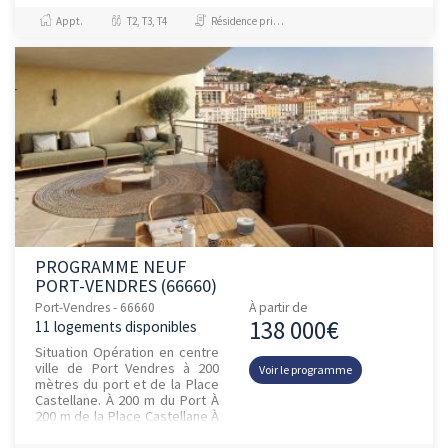
agréable grâce à l...
Appt.
T2, T3, T4
Résidence principale / PTZ
PROGRAMME NEUF
PORT-VENDRES (66660)
Port-Vendres - 66660
À partir de
138 000€
11 logements disponibles
Situation Opération en centre
ville de Port Vendres à 200
Voir le programme
mètres du port et de la Place
Castellane. À 200 m du Port À
200 m de la Place Castellane À
7 minutes de la gare et de
l'école prima...