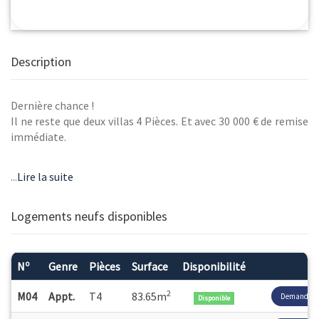
Description
Dernière chance !
Il ne reste que deux villas 4 Pièces. Et avec 30 000 € de remise
immédiate.
...
Lire la suite
VILLAS T4 DÉCORÉE : VISITES SUR RENDEZ-VOUS
Logements neufs disponibles
Unique à Collioure ! Ville d’artistes et d’histoire, Collioure
o
N
Genre
Pièces
Surface
Disponibilité
captive autant par la beauté de son architecture que celle de
ses paysages, entre montagnes rocheuses et mer bleu azur...
2
M04
Appt.
T4
83.65m
Demander le
Disponible
Aux portes de l’Espagne et à moins de 30 minutes de