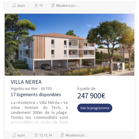
Argelès bénéficie d'un
Appt.
T3
Résidence principale / PTZ, Investissement et Défiscalisation
patrimoine h...
VILLA NEREA
Argelès-sur-Mer - 66700
À partir de
247 900€
17 logements disponibles
La résidence « Villa Néréa » se
situe Avenue du Tech, à
Voir le programme
seulement 300m de la plage.
Toutes les commodités sont
accessibles en moins de 5min
à pied : restaurants,
commerces et services du
Appt.
T2, T3, T4
Résidence principale / PTZ
quo...