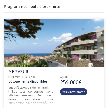
Programmes neufs à proximité
MER AZUR
Port-Vendres - 66660
À partir de
259 000€
16 logements disponibles
Jusqu’à 20 000 € de remise immédiate
! Les lots concernés sont
Voir le programme
affichés remisés. Découvrez
notre résidence qui
surplombe la Méditerranée, et
profitez d’un cadre de vie