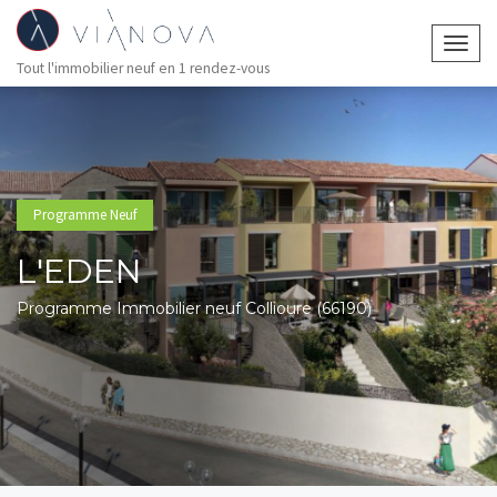
Togg
Tout l'immobilier neuf en 1 rendez-vous
navig
Programme Neuf
L'EDEN
Programme Immobilier neuf Collioure (66190)