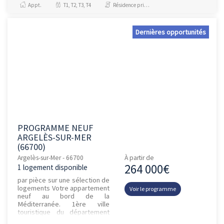
Appt.
T1, T2, T3, T4
Résidence principale / PTZ, Investissement et Défiscalisation
Dernières opportunités
PROGRAMME NEUF
ARGELÈS-SUR-MER
(66700)
Argelès-sur-Mer - 66700
À partir de
264 000€
1 logement disponible
par pièce sur une sélection de
logements Votre appartement
Voir le programme
neuf au bord de la
Méditerranée. 1ère ville
touristique du département
des Pyrénées-Orientales,