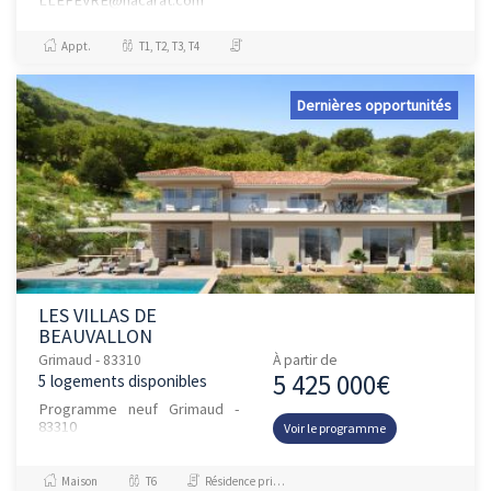
Appt.
T1, T2, T3, T4
Dernières opportunités
LES VILLAS DE
BEAUVALLON
Grimaud - 83310
À partir de
5 425 000€
5 logements disponibles
Programme neuf Grimaud -
83310
Voir le programme
Maison
T6
Résidence principale / PTZ, Investissement et Défiscalisation