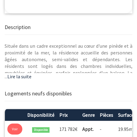
Description
Située dans un cadre exceptionnel au cœur d'une pinède et à
proximité de la mer, la résidence accueille des personnes
âgées autonomes, semi-valides et dépendantes. Les
résidents sont logés dans des chambres individuelles,
meublées et équipées, parfois prolongées d'un balcon. La
...
Lire la suite
résidence dispose également de deux unités de soins adaptés,
spécialisées dans la prise en charge des personnes atteintes
de la maladie d'Alzheimer ou troubles apparentés, ainsi que
Logements neufs disponibles
d'une unité de vie dédiée à l'accompagnement des personnes
âgées les plus fragiles. L'établissement propose de
nombreux lieux de vie qui favorisent le bien-être des
Disponibilité
Prix
Genre
Pièces
Surface
résidents et le lien social entre eux : salle de restaurant,
d'animations, salons divers, pôles de soins, salle de coiffure,
2
171 782€
Appt.
-
19.95m
Voir
Disponible
de kiné, de balnéo, espace Snoezelen multi-sensoriel, jardins