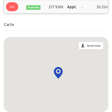
sécurisés...
2
157 926€
Appt.
-
20.15m
Voir
Disponible
Carte
Street View