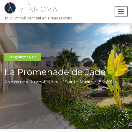
Togg
Tout l'immobilier neuf en 1 rendez-vous
navig
Programme Neuf
La Promenade de Jade
Programme Immobilier neuf Sainte-Maxime (83120)