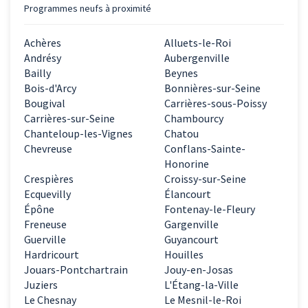
Programmes neufs à proximité
Achères
Alluets-le-Roi
Andrésy
Aubergenville
Bailly
Beynes
Bois-d'Arcy
Bonnières-sur-Seine
Bougival
Carrières-sous-Poissy
Carrières-sur-Seine
Chambourcy
Chanteloup-les-Vignes
Chatou
Chevreuse
Conflans-Sainte-
Honorine
Crespières
Croissy-sur-Seine
Ecquevilly
Élancourt
Épône
Fontenay-le-Fleury
Freneuse
Gargenville
Guerville
Guyancourt
Hardricourt
Houilles
Jouars-Pontchartrain
Jouy-en-Josas
Juziers
L'Étang-la-Ville
Le Chesnay
Le Mesnil-le-Roi