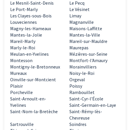
Le Mesnil-Saint-Denis
Le Pecq
Le Port-Marly
Le Vésinet
Les Clayes-sous-Bois
Limay
Louveciennes
Magnanville
Magny-les-Hameaux
Maisons-Laffitte
Mantes-la-Jolie
Mantes-la-Ville
Mareil-Marly
Mareil-sur-Mauldre
Marly-le-Roi
Maurepas
Meulan-en-Yvelines
Mézières-sur-Seine
Montesson
Montfort-l'Amaury
Montigny-le-Bretonneux
Morainvilliers
Mureaux
Noisy-le-Roi
Oinville-sur-Montcient
Orgeval
Plaisir
Poissy
Porcheville
Rambouillet
Saint-Arnoult-en-
Saint-Cyr-l'École
Yvelines
Saint-Germain-en-Laye
Saint-Nom-la-Bretèche
Saint-Rémy-lès-
Chevreuse
Sartrouville
Soindres