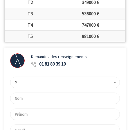
T2
349000 €
T3
536000 €
T4
747000 €
T5
981000 €
Demandez des renseignements
01 81 80 39 10
M.