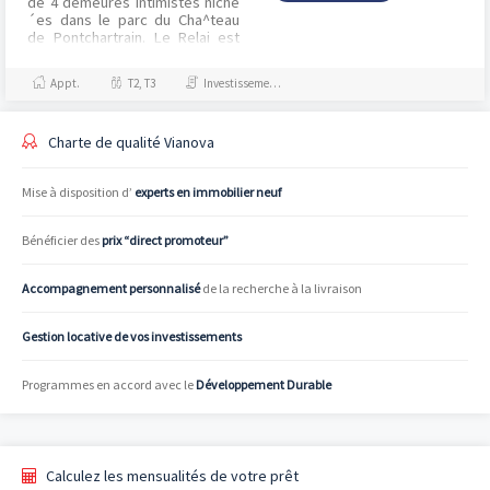
de 4 demeures intimistes niche
´es dans le parc du Cha^teau
de Pontchartrain. Le Relai est
rattache´ au Cha^teau depuis le
XIXe sie`...
Appt.
T2, T3
Investissement et Défiscalisation
Charte de qualité Vianova
Mise à disposition d’
experts en immobilier neuf
Bénéficier des
prix “direct promoteur”
Accompagnement personnalisé
de la recherche à la livraison
Gestion locative de vos investissements
Programmes en accord avec le
Développement Durable
Calculez les mensualités de votre prêt