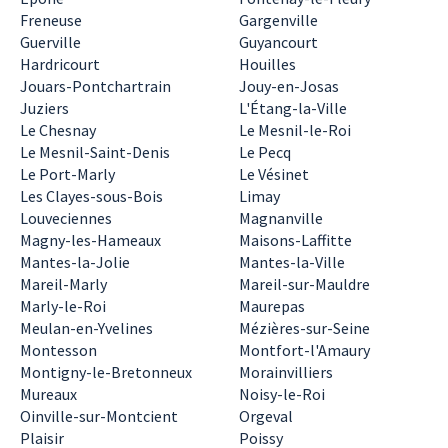
Freneuse
Gargenville
Guerville
Guyancourt
Hardricourt
Houilles
Jouars-Pontchartrain
Jouy-en-Josas
Juziers
L'Étang-la-Ville
Le Chesnay
Le Mesnil-le-Roi
Le Mesnil-Saint-Denis
Le Pecq
Le Port-Marly
Le Vésinet
Les Clayes-sous-Bois
Limay
Louveciennes
Magnanville
Magny-les-Hameaux
Maisons-Laffitte
Mantes-la-Jolie
Mantes-la-Ville
Mareil-Marly
Mareil-sur-Mauldre
Marly-le-Roi
Maurepas
Meulan-en-Yvelines
Mézières-sur-Seine
Montesson
Montfort-l'Amaury
Montigny-le-Bretonneux
Morainvilliers
Mureaux
Noisy-le-Roi
Oinville-sur-Montcient
Orgeval
Plaisir
Poissy