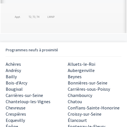
Appt.
T2, T3, T4
LMNP
Programmes neufs à proximité
Achères
Alluets-le-Roi
Andrésy
Aubergenville
Bailly
Beynes
Bois-d'Arcy
Bonnières-sur-Seine
Bougival
Carrières-sous-Poissy
Carrières-sur-Seine
Chambourcy
Chanteloup-les-Vignes
Chatou
Chevreuse
Conflans-Sainte-Honorine
Crespières
Croissy-sur-Seine
Ecquevilly
Élancourt
Épône
Fontenay-le-Fleury