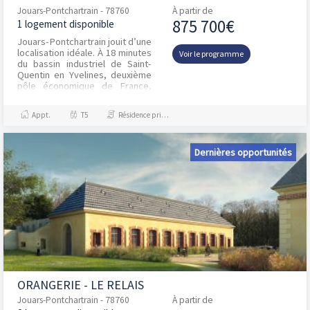
Jouars-Pontchartrain - 78760
À partir de
875 700€
1 logement disponible
Jouars-Pontchartrain jouit d’une
localisation idéale. À 18 minutes
Voir le programme
du bassin industriel de Saint-
Quentin en Yvelines, deuxième
pôle économique de France,
Jouars-Pontchartrain est ville
est t...
Appt.
T5
Résidence principale / PTZ
Dernières opportunités
ORANGERIE - LE RELAIS
Jouars-Pontchartrain - 78760
À partir de