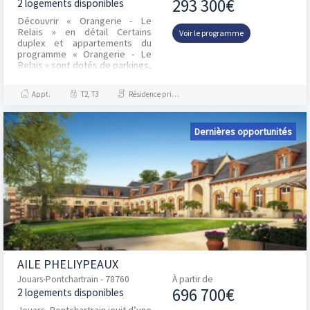
293 300€
2 logements disponibles
Découvrir « Orangerie - Le
Relais » en détail Certains
Voir le programme
duplex et appartements du
programme « Orangerie - Le
Relais » sont dotés de parkings,
selon vos envies. En tout, on
compte trois T3...
Appt.
T2, T3
Résidence principale / PTZ
Dernières opportunités
AILE PHELIYPEAUX
Jouars-Pontchartrain - 78760
À partir de
696 700€
2 logements disponibles