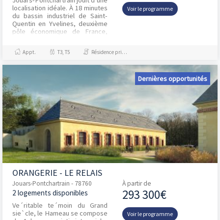
Jouars-Pontchartrain jouit d’une
localisation idéale. À 18 minutes
Voir le programme
du bassin industriel de Saint-
Quentin en Yvelines, deuxième
pôle économique de France,
Jouars-Pontchartrain est ville
est t...
Appt.
T3, T5
Résidence principale / PTZ, Investissement et Défiscalisation
Dernières opportunités
ORANGERIE - LE RELAIS
Jouars-Pontchartrain - 78760
À partir de
293 300€
2 logements disponibles
Ve´ritable te´moin du Grand
sie`cle, le Hameau se compose
Voir le programme