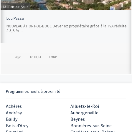
13 - Port-de-Bouc
Lou Passo
NOUVEAU À PORT-DE-BOUC Devenez propriétaire grâce à la TVA réduite
à 5,5 % !...
Appt.
T2, T3, T4
LMNP
Programmes neufs à proximité
Achères
Alluets-le-Roi
Andrésy
Aubergenville
Bailly
Beynes
Bois-d'Arcy
Bonnières-sur-Seine