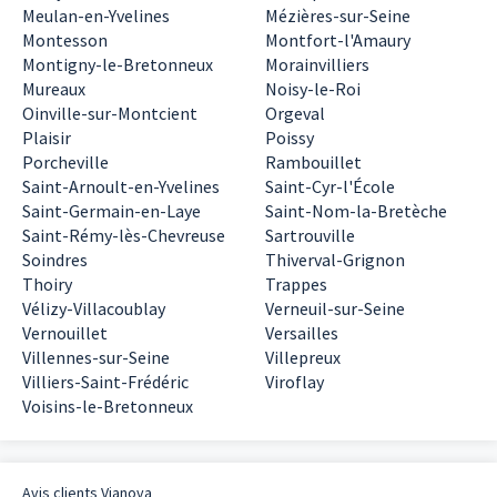
Meulan-en-Yvelines
Mézières-sur-Seine
Montesson
Montfort-l'Amaury
Montigny-le-Bretonneux
Morainvilliers
Mureaux
Noisy-le-Roi
Oinville-sur-Montcient
Orgeval
Plaisir
Poissy
Porcheville
Rambouillet
Saint-Arnoult-en-Yvelines
Saint-Cyr-l'École
Saint-Germain-en-Laye
Saint-Nom-la-Bretèche
Saint-Rémy-lès-Chevreuse
Sartrouville
Soindres
Thiverval-Grignon
Thoiry
Trappes
Vélizy-Villacoublay
Verneuil-sur-Seine
Vernouillet
Versailles
Villennes-sur-Seine
Villepreux
Villiers-Saint-Frédéric
Viroflay
Voisins-le-Bretonneux
Avis clients
Vianova