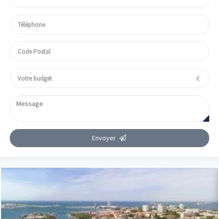
€
Envoyer