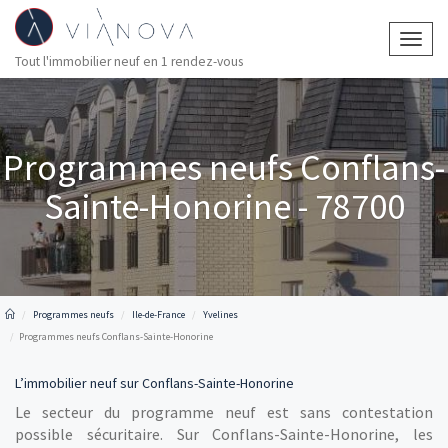
Togg
Tout l'immobilier neuf en 1 rendez-vous
navig
Programmes neufs Conflans-
Sainte-Honorine - 78700
Programmes neufs
Ile-de-France
Yvelines
Programmes neufs Conflans-Sainte-Honorine
L’immobilier neuf sur Conflans-Sainte-Honorine
Le secteur du programme neuf est sans contestation
possible sécuritaire. Sur Conflans-Sainte-Honorine, les