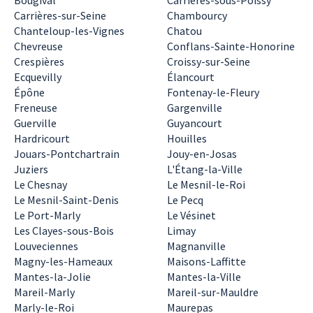
Bougival
Carrières-sous-Poissy
Carrières-sur-Seine
Chambourcy
Chanteloup-les-Vignes
Chatou
Chevreuse
Conflans-Sainte-Honorine
Crespières
Croissy-sur-Seine
Ecquevilly
Élancourt
Épône
Fontenay-le-Fleury
Freneuse
Gargenville
Guerville
Guyancourt
Hardricourt
Houilles
Jouars-Pontchartrain
Jouy-en-Josas
Juziers
L'Étang-la-Ville
Le Chesnay
Le Mesnil-le-Roi
Le Mesnil-Saint-Denis
Le Pecq
Le Port-Marly
Le Vésinet
Les Clayes-sous-Bois
Limay
Louveciennes
Magnanville
Magny-les-Hameaux
Maisons-Laffitte
Mantes-la-Jolie
Mantes-la-Ville
Mareil-Marly
Mareil-sur-Mauldre
Marly-le-Roi
Maurepas