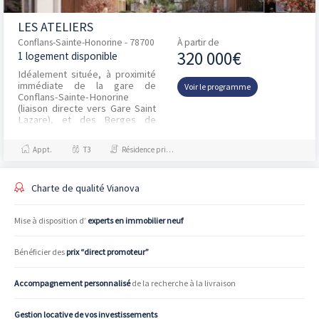
LES ATELIERS
Conflans-Sainte-Honorine - 78700
À partir de
320 000€
1 logement disponible
Idéalement située, à proximité
immédiate de la gare de
Voir le programme
Conflans-Sainte-Honorine
(liaison directe vers Gare Saint
Lazare), et des Berges de
Seine avec ses nombreux
commerces et restaurants, «...
Appt.
T3
Résidence principale / PTZ
Charte de qualité Vianova
Mise à disposition d’
experts en immobilier neuf
Bénéficier des
prix “direct promoteur”
Accompagnement personnalisé
de la recherche à la livraison
Gestion locative de vos investissements