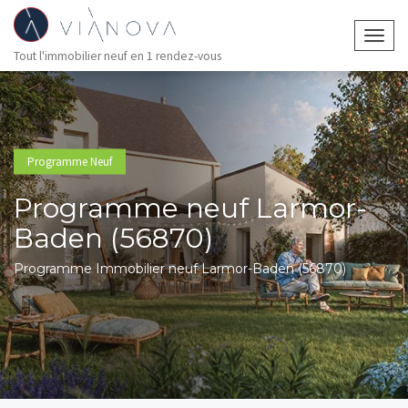
Togg
Tout l'immobilier neuf en 1 rendez-vous
navig
Programme Neuf
Programme neuf Larmor-
Baden (56870)
Programme Immobilier neuf Larmor-Baden (56870)