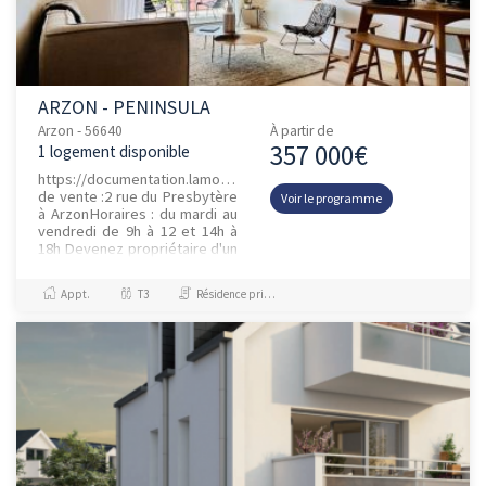
ARZON - PENINSULA
Arzon - 56640
À partir de
357 000€
1 logement disponible
https://documentation.lamotte.fr/193240/1547465/#page=1Espace
de vente :2 rue du Presbytère
Voir le programme
à ArzonHoraires : du mardi au
vendredi de 9h à 12 et 14h à
18h Devenez propriétaire d'un
appar...
Appt.
T3
Résidence principale / PTZ