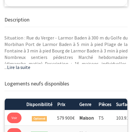
Description
Situation : Rue du Verger - Larmor Baden à 300 m du Golfe du
Morbihan Port de Larmor Baden à 5 min à pied Plage de la
Fontaine à 3 min à pied Bourg de Larmor Baden à 3 min à pied
Nombreux sentiers pédestres Marché hebdomadaire
(dimanche matin) Description : 16 maisons individuelles,
...
Lire la suite
jusqu'à 122 m² Accès : Paris - Vannes en LGV : 2h40. Vannes -
Larmor-Baden en voiture : 20 minutes Golfe du Morbihan. A
proximité immédiate de L'Ile aux Moines et de L'Ile Berder
Logements neufs disponibles
Disponibilité
Prix
Genre
Pièces
Surface
579 900€
Maison
T5
103.91
Voir
Optionné