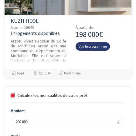
KUZH HEOL
Arzon - 56640
À partir de
198 000€
14 logements disponibles
Arzon, vivez au cœur du Golfe
du Morbihan Arzon est une
Voir le programme
commune du département du
Morbihan. Elle est située à
l’extrémité de la Presqu’île de
Rhuys offrant ainsi un accès
facile à de supe...
Appt.
T2, T3, T4
Droit Commun, Résidence principale / PTZ
Calculez les mensualités de votre prêt
Montant
€