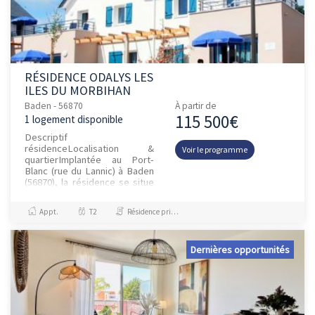
RÉSIDENCE ODALYS LES
ILES DU MORBIHAN
Baden - 56870
À partir de
115 500€
1 logement disponible
Descriptif
résidenceLocalisation &
Voir le programme
quartierImplantée au Port-
Blanc (rue du Lannic) à Baden
(56870), la résidence se situe
à environ 400m de
l’embarcadère desservant
Appt.
T2
Résidence principale / PTZ
l’Île aux Moines, la plag...
Dernières opportunités