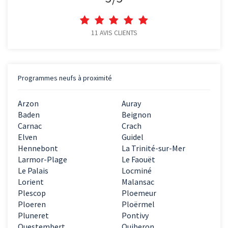
11
AVIS CLIENTS
Programmes neufs à proximité
Arzon
Auray
Baden
Beignon
Carnac
Crach
Elven
Guidel
Hennebont
La Trinité-sur-Mer
Larmor-Plage
Le Faouët
Le Palais
Locminé
Lorient
Malansac
Plescop
Ploemeur
Ploeren
Ploërmel
Pluneret
Pontivy
Questembert
Quiberon