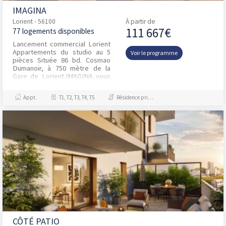
IMAGINA
Lorient - 56100
À partir de
111 667€
77 logements disponibles
Lancement commercial Lorient
Appartements du studio au 5
Voir le programme
pièces Située 86 bd. Cosmao
Dumanoir, à 750 mètre de la
Gare de Lorient.IMAGINA vous
offre tout ce que vous aimez :
une vie de quarti...
Appt.
T1, T2, T3, T4, T5
Résidence principale / PTZ, Investissement et Défiscalisation
CÔTÉ PATIO