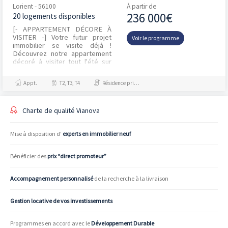
Lorient - 56100
À partir de
236 000€
20 logements disponibles
[- APPARTEMENT DÉCORE À
VISITER -] Votre futur projet
Voir le programme
immobilier se visite déjà !
Découvrez notre appartement
décoré à visiter tout l'été sur
rendez-vous. Profitez d’un
emplacement privilé...
Appt.
T2, T3, T4
Résidence principale / PTZ
Charte de qualité Vianova
Mise à disposition d’
experts en immobilier neuf
Bénéficier des
prix “direct promoteur”
Accompagnement personnalisé
de la recherche à la livraison
Gestion locative de vos investissements
Programmes en accord avec le
Développement Durable