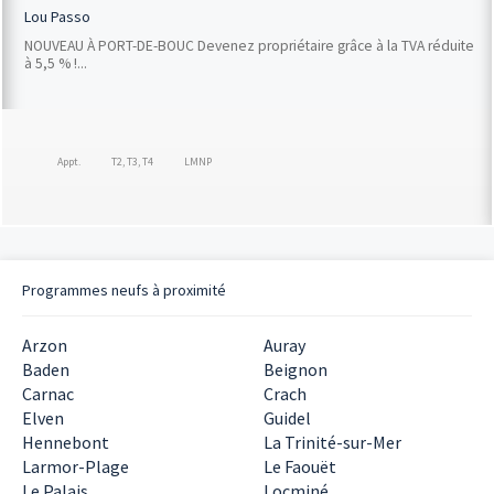
Lou Passo
NOUVEAU À PORT-DE-BOUC Devenez propriétaire grâce à la TVA réduite
à 5,5 % !...
Appt.
T2, T3, T4
LMNP
Programmes neufs à proximité
Arzon
Auray
Baden
Beignon
Carnac
Crach
Elven
Guidel
Hennebont
La Trinité-sur-Mer
Larmor-Plage
Le Faouët
Le Palais
Locminé