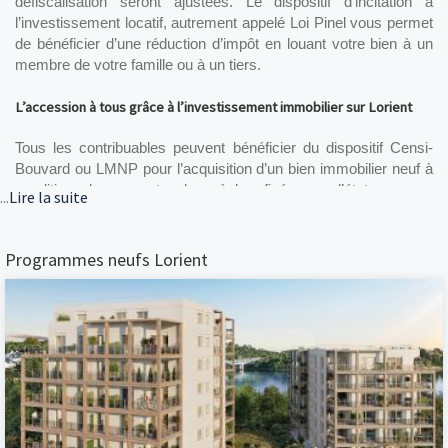
défiscalisation seront ajustées. Le dispositif d’incitation à 
l’investissement locatif, autrement appelé Loi Pinel vous permet 
de bénéficier d’une réduction d’impôt en louant votre bien à un 
membre de votre famille ou à un tiers.
L’accession à tous grâce à l’investissement immobilier sur Lorient
Tous les contribuables peuvent bénéficier du dispositif Censi-
Bouvard ou LMNP pour l’acquisition d’un bien immobilier neuf à 
condition de respecter les règles fixés par l’état, comme 
...
Lire la suite
l’emplacement du logement, qui se doit d’être dans un 
établissement de santé autorisé à dispenser des soins de 
longue durée à des personnes malades, handicapés ou âgées.
Programmes neufs Lorient
Une assurance en cas de dommages sur Lorient
Il est vrai que les professionnels du bâtiment sont en parfaite 
connaissance de leur droit et de leur métier cependant il arrive 
quelquefois que certains bâtiments menacent de s’affaisser ou 
deviennent invivables pour des raisons de vétusté par exemple. 
C’est ici qu’intervient la garantie décennale qui couvre tous 
dommages liés à la solidité et à la qualité du bien pendant 10 