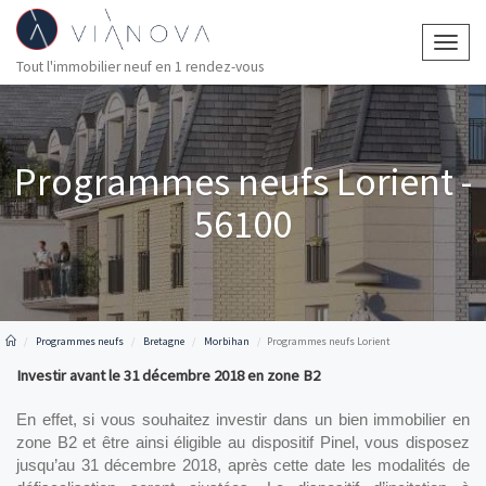
Togg
Tout l'immobilier neuf en 1 rendez-vous
navig
Programmes neufs Lorient -
56100
Programmes neufs
Bretagne
Morbihan
Programmes neufs Lorient
Investir avant le 31 décembre 2018 en zone B2
En effet, si vous souhaitez investir dans un bien immobilier en 
zone B2 et être ainsi éligible au dispositif Pinel, vous disposez 
jusqu’au 31 décembre 2018, après cette date les modalités de 