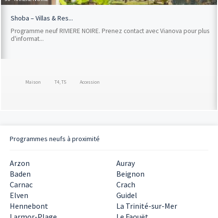
Shoba – Villas & Res...
Programme neuf RIVIERE NOIRE. Prenez contact avec Vianova pour plus
d'informat...
Maison
T4, T5
Accession
Programmes neufs à proximité
Arzon
Auray
Baden
Beignon
Carnac
Crach
Elven
Guidel
Hennebont
La Trinité-sur-Mer
Larmor-Plage
Le Faouët