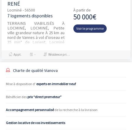
RENÉ
Locminé - 56500
À partir de
50 000€
7 logements disponibles
TERRAINS VIABILISÉS À
LOCMINÉ, LOCMINÉ, Petite
Voir le programme
ville grandeur nature À 25 km au
nord de Vannes à vol d’oiseau et
35 min* de Lorient, Locminé
possède le charme unique des
petites communes...
Appt.
-
Résidence principale / PTZ, Droit Commun
Charte de qualité Vianova
Mise à disposition d’
experts en immobilier neuf
Bénéficier des
prix “direct promoteur”
Accompagnement personnalisé
de la recherche à la livraison
Gestion locative de vos investissements