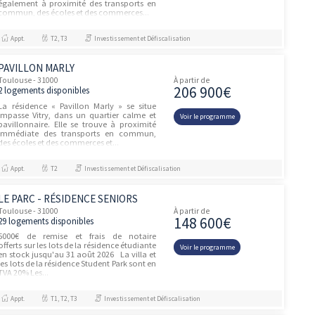
JARDINS DE BRENNUS 2
unités
Toulouse - 31000
À partir de
225 90
2 logements disponibles
La résidence « Jardins de Brennus 2 » se
situe chemin de Fenouillet, dans un cadre
Voir le prog
naturel et pavillonnaire. Elle se trouve
également à proximité des transports en
commun, des écoles, des co...
Appt.
T2
Investissement et Défiscalisation
LE SYCOMORE
unités
Toulouse - 31000
À partir de
202 90
1 logement disponible
La résidence « Le Sycomore » se situe
Chemin de Lanusse, dans un quartier
Voir le prog
calme et pavillonnaire. Elle se trouve
proche des transports en commun, des
écoles et des commerces et services du q...
Appt.
T2
Investissement et Défiscalisation