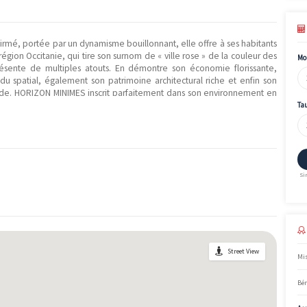
MINIMES" situé dans la région Occitanie (Haute-Garonne) vous 
sponibles dans cette résidence neuve située à Toulouse.
025.
 programme sont : Accession.
caractère affirmé, portée par un dynamisme bouillonnant, elle offre
apitale de la région Occitanie, qui tire son surnom de « ville rose » 
ments, présente de multiples atouts. En démontre son économ
utique et du spatial, également son patrimoine architectural ri
à la promenade. HORIZON MINIMES inscrit parfaitement dans son e
 à ses habitants. Habiter HORIZON MINIMES c’est faire le choix de
lement vous offre des prestations exclusives ainsi que de grande