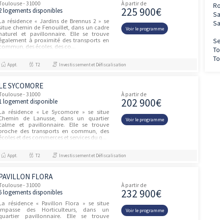
LISIÈRE DU PARC
Toulouse - 31000
À partir de
146 66
15 logements disponibles
Lisière du Parc est une résidence située au
coeur du quartier dynamique de la
Voir le prog
Cartoucherie à Toulouse. Ce secteur en
plein essor offre un cadre de vie attractif,
mêlant logements, espaces ve...
Appt.
T1, T2, T3, T4
Jeanbrun
HEREDIA
unités
Toulouse - 31000
À partir de
297 90
1 logement disponible
La résidence « Heredia » se situe Chemin de
Heredia, dans une rue calme et
Voir le prog
pavillonnaire dans le quartier Jolimont.
Jolimont s’impose comme un quartier
prisé pour sa proximité et sa rapidité...
Appt.
T3
Investissement et Défiscalisation