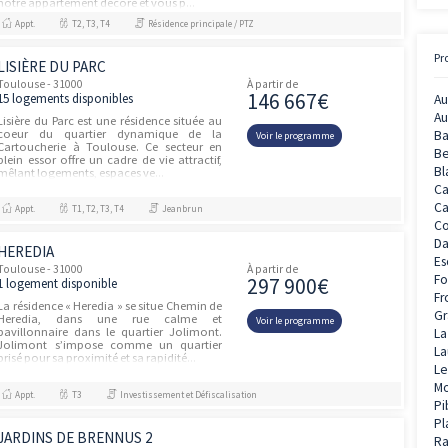
PROGRAMME NEUF TOULOUSE
unités
(31000)
Toulouse - 31000
À partir de
274 30
3 logements disponibles
Emménagez en 2026 dans une résidence
d'exception, située au cœur d'un quartier
Voir le prog
en pleine évolution, à deux pas de
l'hypercentre de Toulouse ! Venez visiter
notre appartement décoré et vous p...
Appt.
T2, T3, T4
Résidence principale / PTZ