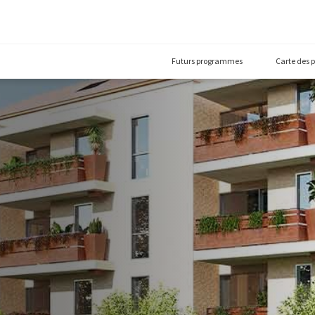
Futurs prog
MES
000)