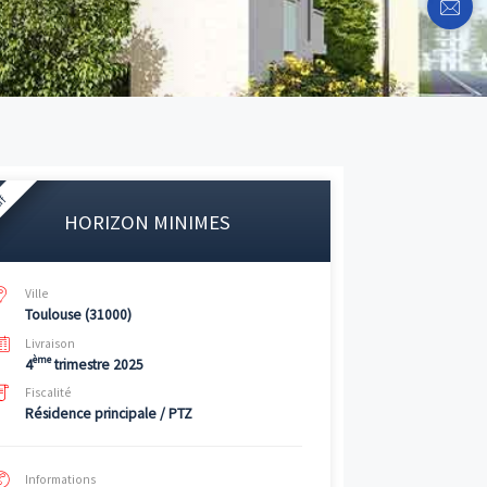
Neuf
HORIZON MINIMES
ova
pour
s »
.
Ville
Toulouse (31000)