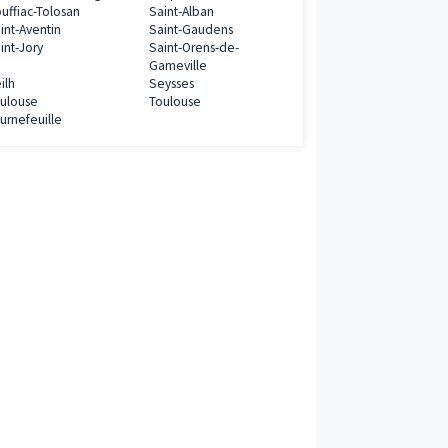
Programmes neufs à proximité
7€
Aucamville
Aussonne
Auzeville-Tolosane
Balma
Baziège
Beauzelle
ramme
Belberaud
Bessières
Blagnac
Bruguières
Cadours
Castanet-Tolosan
Castelginest
Colomiers
Cornebarrieu
Cugnaux
Daux
Eaunes
Escalquens
Fenouillet
Fonbeauzard
Fonsorbes
0€
Fronton
Frouzins
Gratentour
L'Union
ramme
La Salvetat-Saint-Gilles
Labarthe-sur-Lè
Launaguet
Léguevin
Lespinasse
Mondonville
Montrabé
Muret
Pibrac
Pins-Justaret
Plaisance-du-Touch
Quint-Fonsegrive