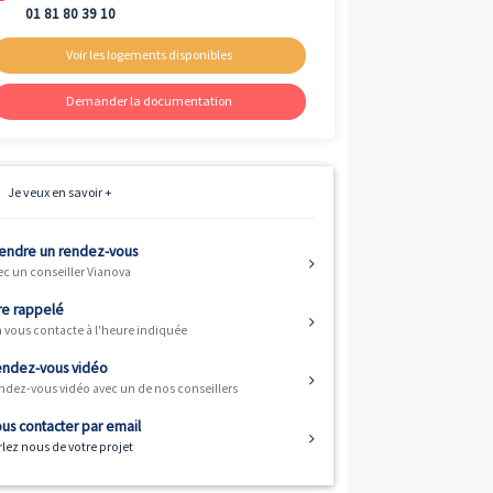
Livraison
ème
4
trimestre 2025
Fiscalité
Résidence principale / PTZ
Informations
01 81 80 39 10
Voir les logements disponibles
Demander la documentation
Je veux en savoir +
Prendre un rendez-vous