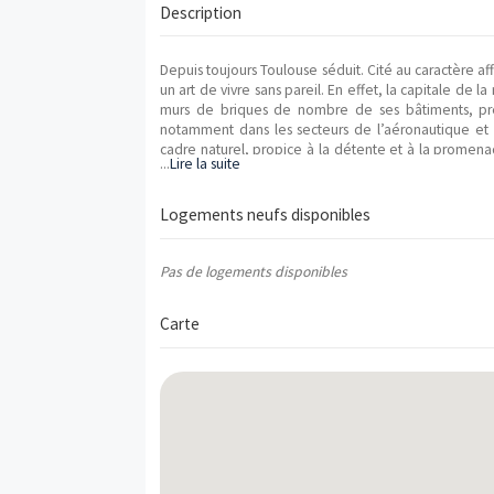
Le programme immobilier neuf "HORIZON 
neuves de type .
Il y a actuellement 0 logements neufs di
ème
La livraison est prévue au 4
trimestre 2
Les dispositifs fiscaux applicables sur ce
Description
Depuis toujours Toulouse séduit. Cité au 
un art de vivre sans pareil. En effet, la c
murs de briques de nombre de ses bâti
notamment dans les secteurs de l’aérona
cadre naturel, propice à la détente et 
...
Lire la suite
offrant un écrin intimiste et chaleureux
petite co-propriété de 20 logements seu