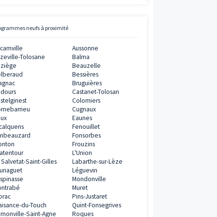
Avis clients
Vianova
5
/
5
0€
ramme
11
AVIS CLIENTS