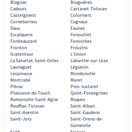
Blagnac
Bruguières
Cadours
Castanet-Tolosan
Castelginest
Colomiers
Cornebarrieu
Cugnaux
Daux
Eaunes
Escalquens
Fenouillet
Fonbeauzard
Fonsorbes
Fronton
Frouzins
Gratentour
L'Union
La Salvetat-Saint-Gilles
Labarthe-sur-Lèze
Launaguet
Léguevin
Lespinasse
Mondonville
Montrabé
Muret
Pibrac
Pins-Justaret
Plaisance-du-Touch
Quint-Fonsegrives
Ramonville-Saint-Agne
Roques
Rouffiac-Tolosan
Saint-Alban
Saint-Aventin
Saint-Gaudens
Saint-Jory
Saint-Orens-de-
Gameville
Seilh
Seysses