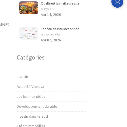
Se loger neuf
Apr 29, 2026
ement LMNP à la montagne
en
dans les stations de ski.
Se loger neuf
Apr 14, 2026
onnel (LMNP)
Les bonnes idées
Apr 07, 2026
Catégories
Investir
Actualité Vianova