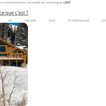
investiss
trimoine immobilier et vous êtes intéressé par un
isiteurs se rendent sur les hauts sommets de France et 
LMNP
eils pour un investissement rentable en montagne
.
u'est-ce que c'est ?
ueur en Meublé Non Professi