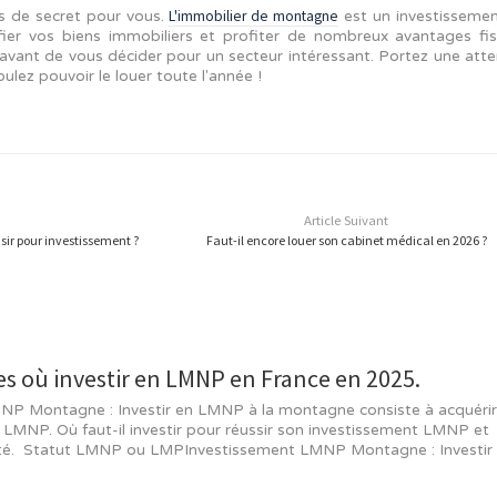
INVESTISSEMENT LMNP MONTAGNE POU
LOI CENSI-BOUVARD
PRÉVUS PAR LA
EN TANT QUE SYSTÈM
s pouvez bénéficier d'une réduction d'impôt sur le revenu
 un maximum de 33 000 € sur neuf ans. Autre avantage fi
e la TVA.
 LMNP EN UTILISANT LE DISPOSITIF CENSI-B
le statut LMNP
 utilisée en parallèle avec
. Si le second donn
érer une partie de la TVA, le premier permet juste de
 doit être neuf et situé dans une maison qui fournit au
publics ;