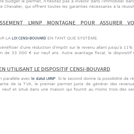
STIR ?
 est celle des Alpes. Les Alpes du Sud, la Savoie et la Hau
. Si votre budget le permet, n'hésitez pas à investir d
 ou Serre Chevalier, qui offrent toutes les garanties néc
.