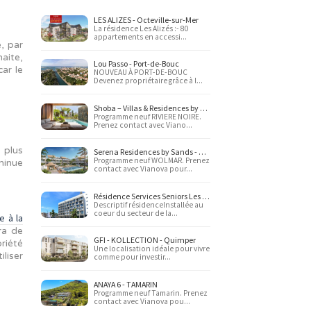
Premier achat
FAQ
Se loger neuf
Profession libérale
Programmes neufs
LES ALIZES - Octeville
La résidence Les Alizés
appartements en acces
'un domaine skiable, par
nnée et, s'il le souhaite,
Lou Passo - Port-de-B
sidence de tourisme car le
NOUVEAU À PORT-DE-
Devenez propriétaire gr
Programme neuf RIVIE