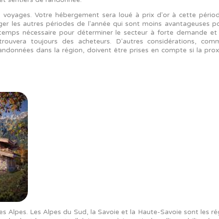
NTAGNE : ASSURER UNE BONNE RENTABILITÉ
u sein d'une station de montagne est sûr d'être rentabl
est possible de compenser les éventuels creux de l'année.
ions.
uartier touristique
 gestion locative d'un nouveau logement acheté dans u
ne sera pas un souci pour vous. Le gestionnaire de la 
e de neuf ans. Le principal avantage de cette approche 
jours le loyer au taux prédéterminé chaque mois. Vous aurez
 semaines par an.
r le secteur :
ions de ski et sentiers de randonnée.
 saison des voyages. Votre hébergement sera loué à prix
 pas négliger les autres périodes de l'année qui sont m
'investir le temps nécessaire pour déterminer le secteu
cherchez trouvera toujours des acheteurs. D'autres c
s et des randonnées dans la région, doivent être prises 