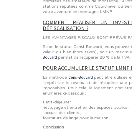
d'une station de ski est cruciale.
À LA MONTAGNE, OÙ INVE
La région touristique la plus prisée
préférées des amateurs de montagne
stations réputées comme Courchevel
votre aventure en montagne LMNP