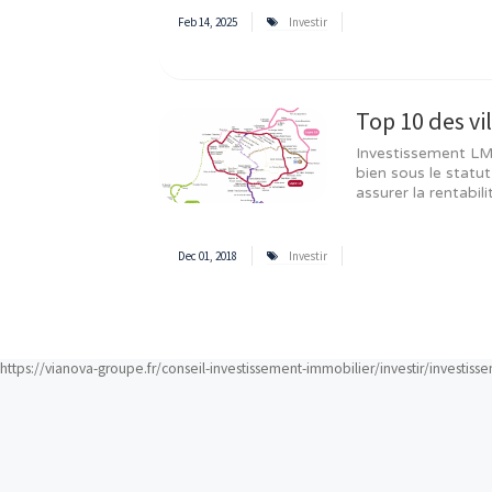
Conclusion
L'investissement en montagne LMN
et lucratif pour l'avenir. Vous po
Passez un certain temps à étudier 
particulière à l'emplacement du bien
Article 
Résidence seniors ou résidence étudian
A lire aussi
Top 5 