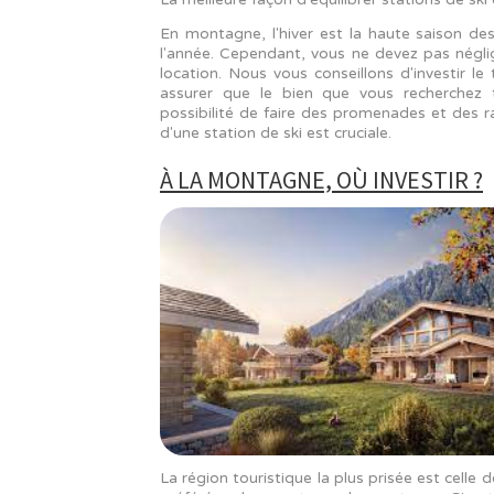
ACHETER UN LOGEMENT À LA MO
Un investissement dans un hôtel a
élevés pendant la haute saison, il 
pas du fait de la flexibilité des locat
Achat d'une maison neuve dans un q
Vous n’êtes pas responsable de la
montagne
. Trouver des locataires 
signer un bail d'une durée minimal
soit louée ou non, vous recevrez tou
votre propriété pendant trois à six
Un facteur déterminant est de choisi
La meilleure façon d'équilibrer stat
En montagne, l'hiver est la haute
l'année. Cependant, vous ne devez
location. Nous vous conseillons d
assurer que le bien que vous re
possibilité de faire des promenade