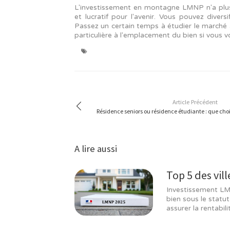
COMMENT RÉALISER UN 
DÉFISCALISATION ?
LES AVANTAGES FISCAUX SONT 
Selon le statut Censi-Bouvard, vou
valeur du bien (hors taxes), soit
Bouvard
permet de récupérer 20 % d
POUR ACCUMULER LE STATUT
Censi-Bouvard
La méthode
peut être
l'impôt sur le revenu et de récup
imposables. Pour cela, le logement
énumérés ci-dessous :
Petit-déjeuner
nettoyage et entretien des espaces 
l'accueil des clients ;
fourniture de linge pour la maison.