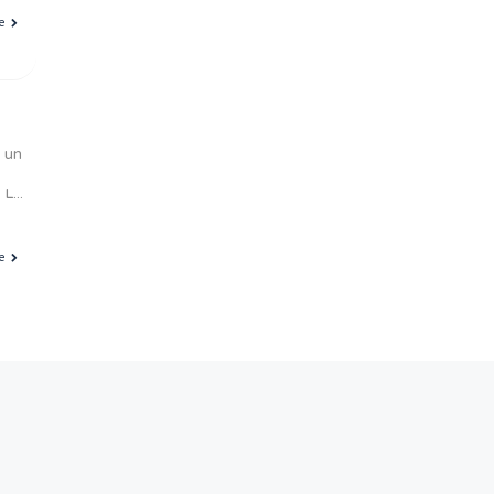
st un investissement sûr
mbreux avantages fiscaux.
ant. Portez une attention
 Suivant
cabinet médical en 2026 ?
en 2025.