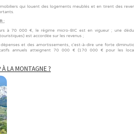
isseurs immobiliers qui louent des logements meublés et 
scaux importants.
RÉSENTER :
ont inférieurs à 70 000 €, le régime micro-BIC est en
ésidences touristiques) est accordée sur les revenus ;
ifférentes dépenses et des amortissements, c'est-à-dire
 revenus locatifs annuels atteignent 70 000 € (170 0
U LMNP À LA MONTAGNE ?