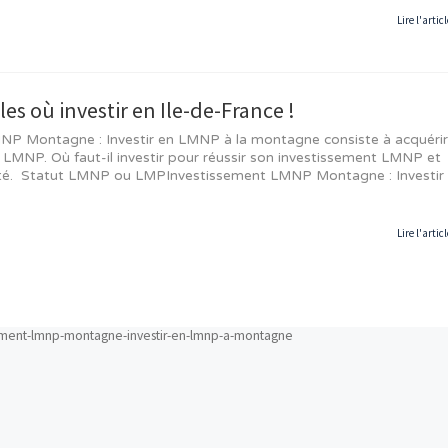
L'immobilier de montagne
P n'a plus de secret pour vous.
e
uvez diversifier vos biens immobiliers et profiter de no
le marché avant de vous décider pour un secteur intéress
 si vous voulez pouvoir le louer toute l'année !
Précédent
Article
te : que choisir pour investissement ?
Faut-il encore louer son 
des villes où investir en LMNP en France 