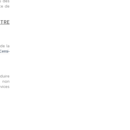
te-Savoie sont les régions
ans l'immobilier dans des
essaires à la réussite de