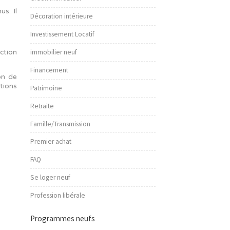
Les bonnes idées
Développement durable
Investir dans le Sud
Crédit Immobilier
en tirent des revenus. Il
Décoration intérieure
Investissement Locatif
immobilier neuf
 vigueur ; une déduction
Financement
 une forte diminution de
00 € pour les locations
Patrimoine
Retraite
Famille/Transmission