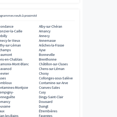
0€
Avis clients
Vianova
ramme
5
/
5
11
AVIS CLIENTS