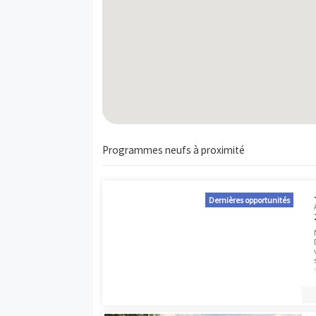
A42
Appt.
T4
Carte