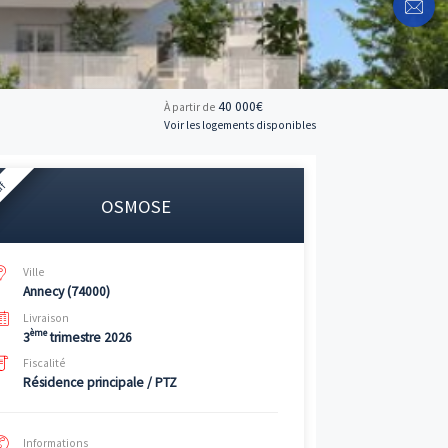
40 0
À partir de
Voir les logemen
Neuf
OSMOSE
Ville
Annecy (74000)