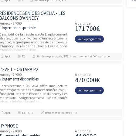
151 80
51 logements disponibles
Situation : Proche du cœur d’Annecy, CRAN
GEVRIER profite de sa proximité directe
Voir le prog
avec le lac à 10 min, et bénéficie d’un accès
facile à tous les services : Supermarchés et
centre commercia...
Appt.
T1
Résidence principale / PTZ, Investissement et D
LE DOMAINE DU CHÊNE
Annecy - 74000
À partir de
271 20
18 logements disponibles
À 10 km au nord d'Annecy, au coeur des
montagnes, la résidence bénéficie d'un
Voir le prog
emplacement idéal, alliant sérénité et
proximité avec la ville. Elle propose une
architecture élégante alliant t...
Appt.
T2, T4
Résidence principale / PTZ
ELOGE
Annecy - 74000
À partir de
250 00
8 logements disponibles