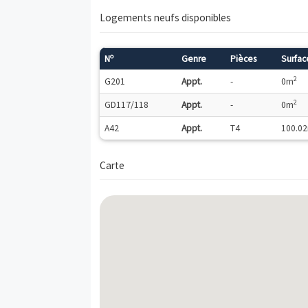
Les dispositifs fiscaux applicables sur ce
Description
Après le succès commercial de Vertuose
Conduit par les architectes de renom Nic
lumineux entre une architecture contemp
des terrasses plein ciel et des rooftops
duplex, découvrez sans attendre une sélec
Logements neufs disponibles
o
N
Genre
Pièces
G201
Appt.
-
GD117/118
Appt.
-