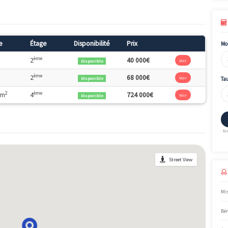
 programme sont : Accession.
, Vianova dévoile le deuxième volet de son programme phare au
olas Laisné et Groupe 6, le nouveau quartier des Hirondelles pours
oraine audacieuse et une nature omniprésente. Ouverts sur de su
 inédits, les appartements offrent un confort d’exception. Du st
tion de biens rares, dont certains à prix maitrisés.
Surface
Étage
Disponibilité
Prix
2
ème
0m
2
40 000€
Disponible
2
ème
0m
2
68 000€
Disponible