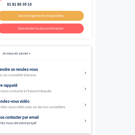
Livraison
ème
3
trimestre 2026
Fiscalité
Résidence principale / PTZ
Informations
01 81 80 39 10
Voir les logements disponibles
Demander la documentation
Je veux en savoir +
) vous offre 3
Prendre un rendez-vous