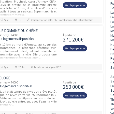
305 00
7 logements disponibles
Au cœur du nouveau quartier de « L’Eveil »,
les appartements neufs de la résidence
Voir le prog
OSTARA se composent de 54
appartements lumineux aux prestations
entièrement dédiées au confort. Du 2...
Appt.
T2, T3, T4
Résidence principale / PTZ
SIGNATURE
Annecy - 74000
À partir de
315 00
8 logements disponibles
À Annecy, sur le dynamique boulevard du
Fier, s’élève une nouvelle résidence de 41
Voir le prog
logements neufs, du 2 au 6 pièces, pensée
pour répondre aux attentes d’une vie
moderne et sereine. Ce proj...
Appt.
T2, T3, T4, T5, T6
Investissement et Défiscalisatio
PROGRAMME NEUF ANNECY
(74000)
Annecy - 74000
À partir de