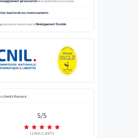
%
Voir
Simulez
Simulateur de mensualités offrant des données à titre indicatif.
informations précises et adaptées, appelez Vianova.
Street View
Charte de qualité Vianova
Mise à disposition d’
experts en immobilier neuf
Bénéficier des
prix “direct promoteur”
Accompagnement personnalisé
de la recherche à la livraison
Gestion locative de vos investissements
Programmes en accord avec le
Développement Durable