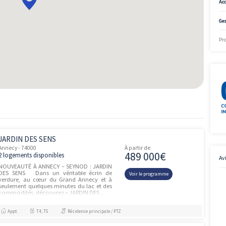
2
ème
100.02m
4
724 000€
Disponible