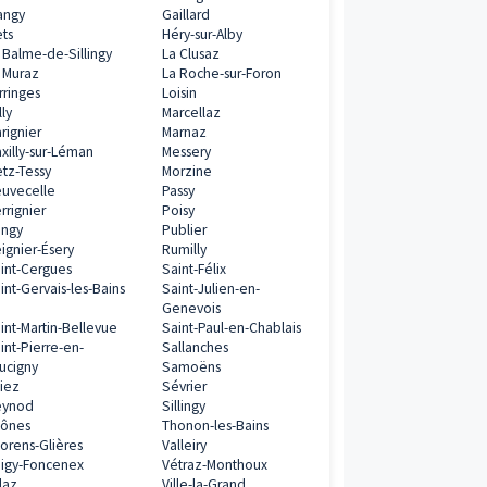
0€
Programmes neufs à proximité
ramme
Abondance
Alby-sur-Chéran
Allonzier-la-Caille
Amancy
Ambilly
Annecy
Annecy-le-Vieux
Annemasse
Anthy-sur-Léman
Arâches-la-Frasse
Archamps
Ayse
Beaumont
Bonneville
Bons-en-Chablais
Brenthonne
0€
Chamonix-Mont-Blanc
Châtillon-sur-Clu
Chavanod
Chens-sur-Léma
ramme
Chevrier
Choisy
Cluses
Collonges-sous-
Combloux
Contamine-sur-A
Contamines-Montjoie
Cranves-Sales
n, BRS, Jeanbrun
Crempigny-
Cusy
Bonneguête
Dingy-Saint-Clair
Domancy
Doussard
Douvaine
Duingt
Etaux
Étrembières