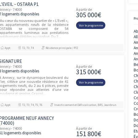
JARDIN DES SENS
unités
Annecy - 74000
À partir de
489 00
2 logements disponibles
NOUVEAUTÉ À ANNECY – SEYNOD : JARDIN
DES SENS Dans un véritable écrin de
Voir le prog
verdure, au cœur du Grand Annecy et à
seulement quelques minutes du lac et des
commodités, découvrez « JARDIN DES...
Appt.
T4, T5
Résidence principale / PTZ
L'EVEIL - OSTARA P1
Annecy - 74000
À partir de