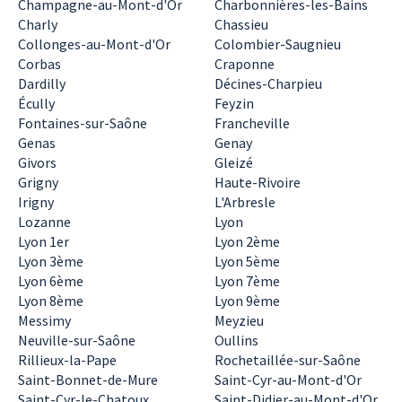
Champagne-au-Mont-d'Or
Charbonnières-les-Bains
Charly
Chassieu
Collonges-au-Mont-d'Or
Colombier-Saugnieu
Corbas
Craponne
Dardilly
Décines-Charpieu
Écully
Feyzin
Fontaines-sur-Saône
Francheville
Genas
Genay
Givors
Gleizé
Grigny
Haute-Rivoire
Irigny
L'Arbresle
Lozanne
Lyon
Lyon 1er
Lyon 2ème
Lyon 3ème
Lyon 5ème
Lyon 6ème
Lyon 7ème
Lyon 8ème
Lyon 9ème
Messimy
Meyzieu
Neuville-sur-Saône
Oullins
Rillieux-la-Pape
Rochetaillée-sur-Saône
Saint-Bonnet-de-Mure
Saint-Cyr-au-Mont-d'Or
Saint-Cyr-le-Chatoux
Saint-Didier-au-Mont-d'Or