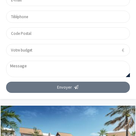
€
Envoyer