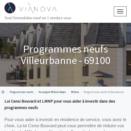
Togg
Tout l'immobilier neuf en 1 rendez-vous
navig
Programmes neufs
Villeurbanne - 69100
Programmes neufs
Auvergne Rhône-Alpes
Rhône
Programmes neufs Villeurbanne
Loi Censi Bouvard et LMNP pour vous aider à investir dans des 
programmes neufs
Pour vous aider à investir en résidence de service, vous avez le 
choix. La loi Censi Bouvard peut vous permettre de réduire vos 