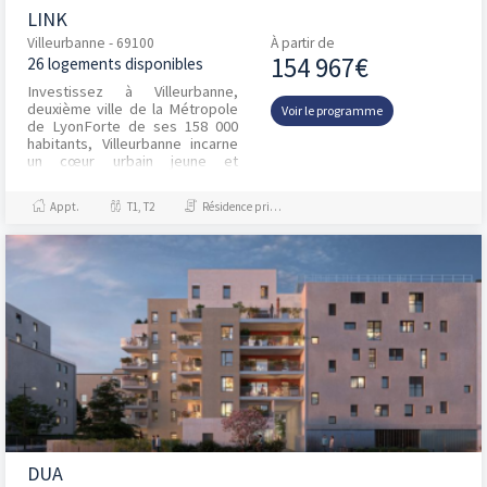
LINK
Villeurbanne - 69100
À partir de
154 967€
26 logements disponibles
Investissez à Villeurbanne,
deuxième ville de la Métropole
Voir le programme
de LyonForte de ses 158 000
habitants, Villeurbanne incarne
un cœur urbain jeune et
actif.Villeurbanne est une...
Appt.
T1, T2
Résidence principale / PTZ
DUA