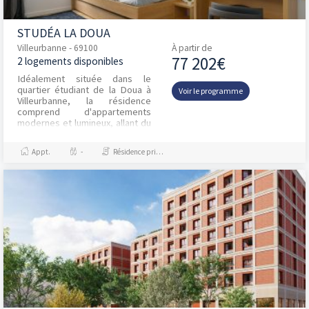
STUDÉA LA DOUA
Villeurbanne - 69100
À partir de
77 202€
2 logements disponibles
Idéalement située dans le
quartier étudiant de la Doua à
Voir le programme
Villeurbanne, la résidence
comprend d'appartements
modernes et lumineux, allant du
studio de 18 m² au T2 de 30 m²,
parfois prolongés...
Appt.
-
Résidence principale / PTZ, Investissement et Défiscalisation