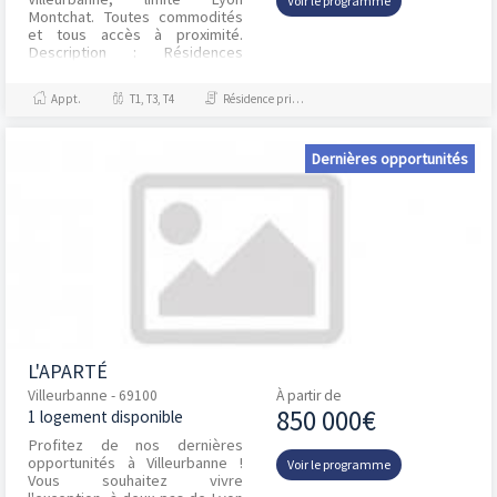
Voir le programme
Montchat. Toutes commodités
et tous accès à proximité.
Description : Résidences
neuves répondant au seuil 2025
de la RE2020 situées à 5 min à
Appt.
T1, T3, T4
Résidence principale / PTZ, Investissement et Défiscalisation
p...
Dernières opportunités
L'APARTÉ
Villeurbanne - 69100
À partir de
850 000€
1 logement disponible
Profitez de nos dernières
opportunités à Villeurbanne !
Voir le programme
Vous souhaitez vivre