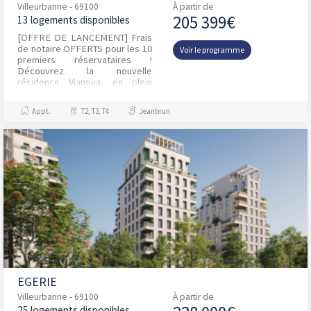
Villeurbanne - 69100
À partir de
205 399€
13 logements disponibles
[OFFRE DE LANCEMENT] Frais
de notaire OFFERTS pour les 10
Voir le programme
premiers réservataires !
Découvrez la nouvelle
résidence Vianova, en plein
coeur de Villeurbanne : DUA !
Située dans un environnemen...
Appt.
T2, T3, T4
Jeanbrun
EGERIE
Villeurbanne - 69100
À partir de
25 logements disponibles