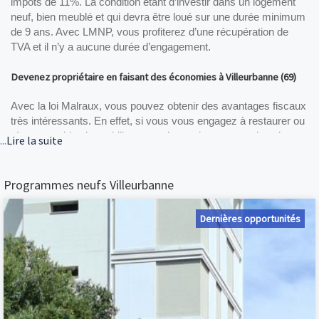
impôts de 11%. La condition étant d’investir dans un logement 
neuf, bien meublé et qui devra être loué sur une durée minimum 
de 9 ans. Avec LMNP, vous profiterez d’une récupération de 
TVA et il n’y a aucune durée d’engagement.
Devenez propriétaire en faisant des économies à Villeurbanne (69)
Avec la loi Malraux, vous pouvez obtenir des avantages fiscaux 
très intéressants. En effet, si vous vous engagez à restaurer ou 
rénover un bien immobilier, vous devrez le mettre en location au 
...
Lire la suite
moins 9 ans, pour réduire vos impôts sur le revenu (pouvant 
aller jusqu’à un taux de 30%). Le plafond 2018 est de 100 000€ 
soit une réduction des impôts de 30 000€ par an.
Programmes neufs Villeurbanne
Villeurbanne, le lieu où investir dans les programmes neufs
Dernières opportunités
Villeurbanne est une commune située dans le département du 
Rhône (69), limitrophe de Lyon. La ville est dynamique de par sa 
proximité avec la métropole lyonnaise mais aussi grâce à sa 
population. En effet, Villeurbanne est la commune de banlieue la 
plus peuplée de France. Située en zone A, la ville est éligible au 
dispositif Pinel, ce qui représente un atout de plus. Nos experts 