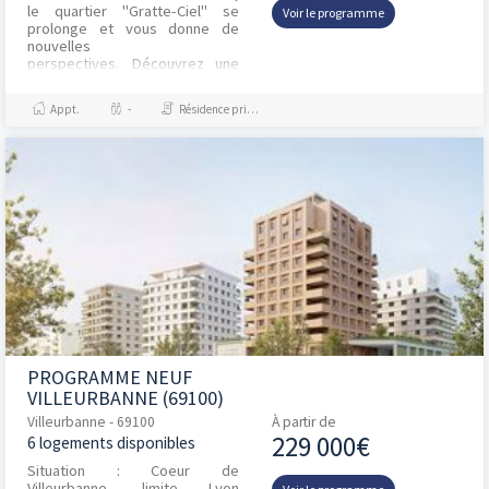
le quartier "Gratte-Ciel" se
Voir le programme
prolonge et vous donne de
nouvelles
perspectives. Découvrez une
adresse qui réinvente l'art de
vivre urbain. Apparte...
Appt.
-
Résidence principale / PTZ
PROGRAMME NEUF
VILLEURBANNE (69100)
Villeurbanne - 69100
À partir de
229 000€
6 logements disponibles
Situation : Coeur de
Villeurbanne, limite Lyon