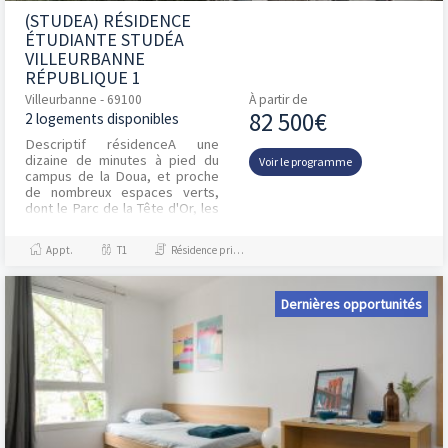
(STUDEA) RÉSIDENCE
ÉTUDIANTE STUDÉA
VILLEURBANNE
RÉPUBLIQUE 1
Villeurbanne - 69100
À partir de
82 500€
2 logements disponibles
Descriptif résidenceA une
dizaine de minutes à pied du
Voir le programme
campus de la Doua, et proche
de nombreux espaces verts,
dont le Parc de la Tête d'Or, les
locataires de cette résidence
ont un cadre id...
Appt.
T1
Résidence principale / PTZ
Dernières opportunités