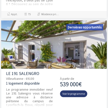
l'exception, à deux pas de Lyon
6 ? Découvrez au sein de notre
résidence " L'Aparté" nos
derniers duplex de 4 piè...
Appt.
T5
Résidence principale / PTZ
Dernières opportunités
LE 191 SALENGRO
Villeurbanne - 69100
À partir de
539 000€
1 logement disponible
Le programme immobilier neuf
Le 191 Salengro vous réserve
Voir le programme
une adresse à distance
piétonne du campus de
LyonTech-la Doua, réputé pour