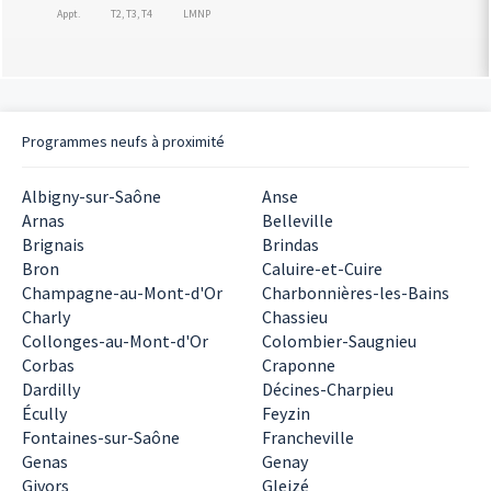
Appt.
T2, T3, T4
LMNP
Programmes neufs à proximité
Albigny-sur-Saône
Anse
Arnas
Belleville
Brignais
Brindas
Bron
Caluire-et-Cuire
Champagne-au-Mont-d'Or
Charbonnières-les-Bains
Charly
Chassieu
Collonges-au-Mont-d'Or
Colombier-Saugnieu
Corbas
Craponne
Dardilly
Décines-Charpieu
Écully
Feyzin
Fontaines-sur-Saône
Francheville
Genas
Genay
Givors
Gleizé