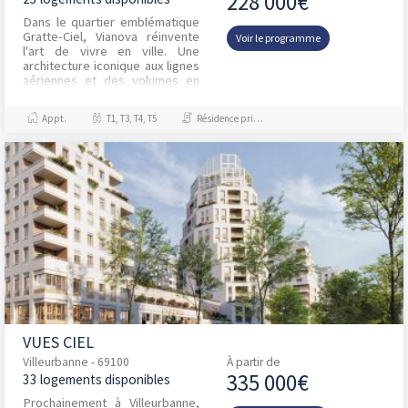
228 000€
Dans le quartier emblématique
Gratte-Ciel, Vianova réinvente
Voir le programme
l'art de vivre en ville. Une
architecture iconique aux lignes
aériennes et des volumes en
gradins qui subliment la lumière
nature...
Appt.
T1, T3, T4, T5
Résidence principale / PTZ
VUES CIEL
Villeurbanne - 69100
À partir de
335 000€
33 logements disponibles
Prochainement à Villeurbanne,