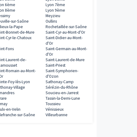
Programmes neufs à proximité
Albigny-sur-Saône
Anse
Arnas
Belleville
0€
Brignais
Brindas
Bron
Caluire-et-Cuire
ramme
Champagne-au-Mont-
Charbonnières-le
d'Or
Bains
Charly
Chassieu
Collonges-au-Mont-d'Or
Colombier-Saug
Corbas
Craponne
Dardilly
Décines-Charpie
Écully
Feyzin
Fontaines-sur-Saône
Francheville
8€
Genas
Genay
Givors
Gleizé
ramme
Grigny
Haute-Rivoire
Irigny
L'Arbresle
Lozanne
Lyon