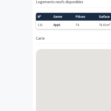
Les dispositifs fiscaux applicables sur ce
Description
Découvrez prochainement notre nouvelle
le 8e arrondissement, quartier Paul Sent
de ce programme RT 2012 : logements av
terrasses plein ciel, séjour à double orien
Logements neufs disponibles
o
N
Genre
Pièces
131
Appt.
T4
Carte