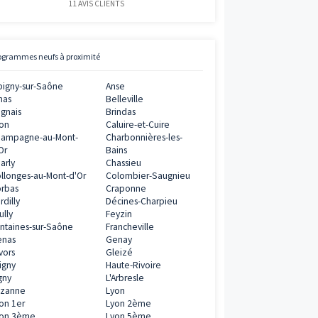
0€
ramme
Avis clients
Vianova
5
/
5
0€
ramme
11
AVIS CLIENTS