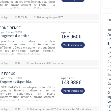
PROGRAMME NEUF LYON 8ÈME
unités
(69008)
Lyon 8ème - 69008
À partir de
432 11
3 logements disponibles
•32-38 rue Henri Barbusse•Au sein du
quartier en pleine mutation de Lyon 08•Le
Voir le prog
Parc de Parilly, à quelques minutes de
Biella, offre un espace vert de 178
hectares•Stades, gymnases, salles de...
Appt.
T4
Résidence principale / PTZ
HUITIEME ART - LUMIÈRE
Lyon 8ème - 69008
À partir de
331 00
13 logements disponibles
HUITIÈME ART - Lumière, votre futur chez-
vous, entre histoire et modernité.
Voir le prog
Découvrez un lieu emblématique au cœur
du 8ᵉ arrondissement de LYON À
seulement 300 m du métro D Monplaisir –...