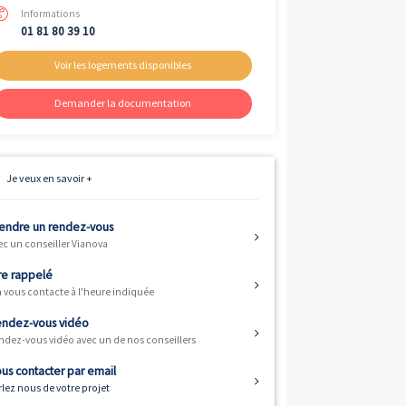
Livraison
er
1
trimestre 2024
Fiscalité
Résidence principale / PTZ
Éligible TVA 5.5%
Informations
01 81 80 39 10
Voir les logements disponibles
Demander la documentation
e 1 appartements
Je veux en savoir +