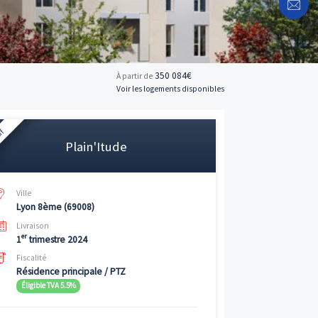
350 
À partir de
Voir les logemen
Neuf
Plain'Itude
Ville
Lyon 8ème (69008)