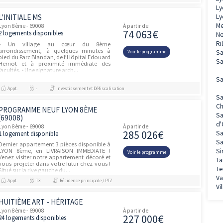
Appt.
T2, T3, T4
Résidence principale / PTZ
CONFIDENCE
unités
Lyon 8ème - 69008
À partir de
168 96
1 logement disponible
Lyon 8ème, un arrondissement en plein
essor offrant une proximité avec les
Voir le prog
différents pôles d’enseignement supérieur
et les principaux bassins d’emploi,
bénéficie de l'attractivité du Grand...
Appt.
T2
Investissement et Défiscalisation
LE FOCUS
Lyon 8ème - 69008
À partir de
143 98
6 logements disponibles
LOCALISATIONSituée à la pointe Sud-Est de
Lyon, le 8ème arrondissement est un
Voir le prog
territoire dynamique en pleine
transformation urbaine.L’arrondissement,
déjà largement desservi, s’enrichit en...