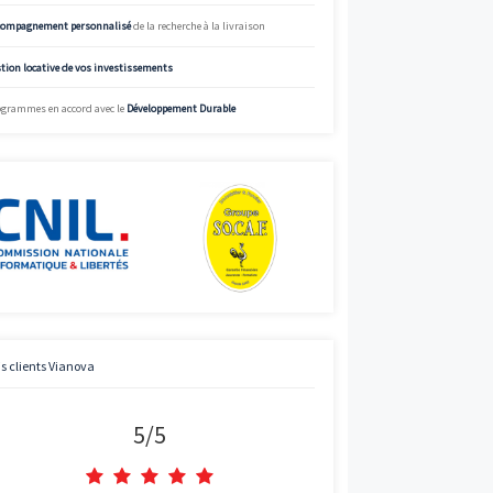
%
Street View
Simulez
Simulateur de mensualités offrant des données à titre indicatif.
informations précises et adaptées, appelez Vianova.
Charte de qualité Vianova
Mise à disposition d’
experts en immobilier neuf
Bénéficier des
prix “direct promoteur”
Accompagnement personnalisé
de la recherche à la livraison
Gestion locative de vos investissements
Programmes en accord avec le
Développement Durable