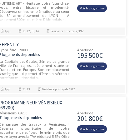
Appt.
T1
Résidence principale / PTZ, Investissement et D
L'INITIALE MS
unités
Lyon 8ème - 69008
À partir de
74 063
2 logements disponibles
• Un village au cœur du 8ème
arrondissement, à quelques minutes à
Voir le prog
pied du Parc Blandan, de l’Hôpital Edouard
Herriot et à proximité immédiate des
facultés. • Une signature arch...
Appt.
-
Investissement et Défiscalisation
PROGRAMME NEUF LYON 8ÈME
unités
(69008)
Lyon 8ème - 69008
À partir de
285 02
1 logement disponible
Dernier appartement 3 pièces disponible à
LYON 8ème, en LIVRAISON IMMEDIATE !
Voir le prog
Venez visiter notre appartement décoré et
vous projeter dans votre futur chez vous !
Situé sur la rive gauche du...