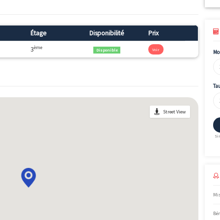
 programme sont : Accession.
 adresse à Lyon.Le programme immobilier neuf Plain'Itude ouvre 
y, à proximité des universités et d'hôpitaux renommés. Parmi les
ec accès privatifs indépendants du hall d'entrée, certains appa
tation dès le 3 pièces...
Surface
Étage
Disponibilité
Pr
2
ème
76.01m
3
Disponible