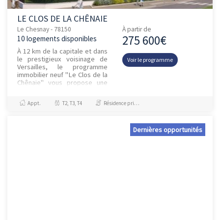
LE CLOS DE LA CHÊNAIE
Le Chesnay - 78150
À partir de
275 600€
10 logements disponibles
À 12 km de la capitale et dans
le prestigieux voisinage de
Voir le programme
Versailles, le programme
immobilier neuf "Le Clos de la
Chênaie" vous propose une
belle adresse dans une ville
distinguée des Yveli...
Appt.
T2, T3, T4
Résidence principale / PTZ
Dernières opportunités