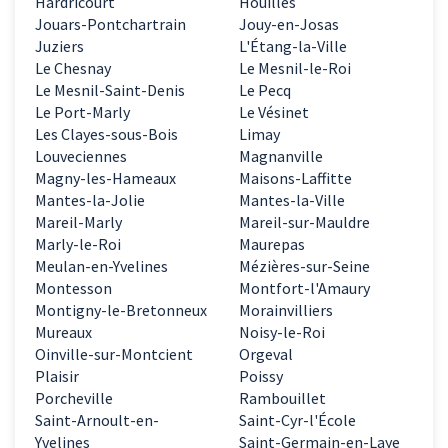
Hardricourt
Houilles
Jouars-Pontchartrain
Jouy-en-Josas
Juziers
L'Étang-la-Ville
Le Chesnay
Le Mesnil-le-Roi
Le Mesnil-Saint-Denis
Le Pecq
Le Port-Marly
Le Vésinet
Les Clayes-sous-Bois
Limay
Louveciennes
Magnanville
Magny-les-Hameaux
Maisons-Laffitte
Mantes-la-Jolie
Mantes-la-Ville
Mareil-Marly
Mareil-sur-Mauldre
Marly-le-Roi
Maurepas
Meulan-en-Yvelines
Mézières-sur-Seine
Montesson
Montfort-l'Amaury
Montigny-le-Bretonneux
Morainvilliers
Mureaux
Noisy-le-Roi
Oinville-sur-Montcient
Orgeval
Plaisir
Poissy
Porcheville
Rambouillet
Saint-Arnoult-en-
Saint-Cyr-l'École
Yvelines
Saint-Germain-en-Laye