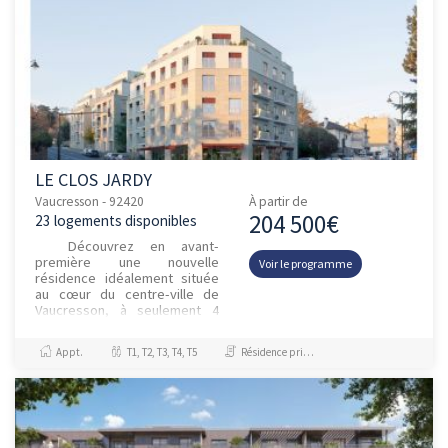
LE CLOS JARDY
Vaucresson - 92420
À partir de
204 500€
23 logements disponibles
Découvrez en avant-
première une nouvelle
Voir le programme
résidence idéalement située
au cœur du centre-ville de
Vaucresson, à seulement 4
minutes du marché et de la
gare, desservie par la ligne L
Appt.
T1, T2, T3, T4, T5
Résidence principale / PTZ
du Tran...