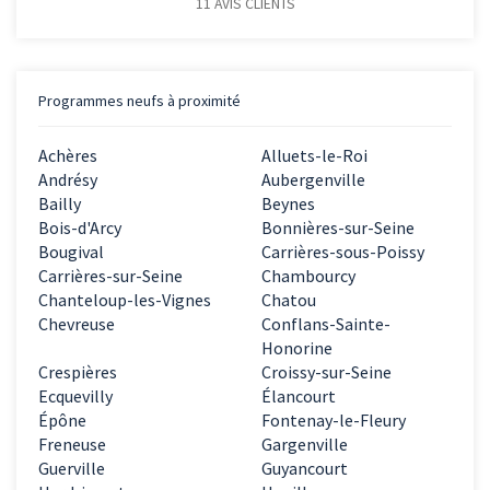
11
AVIS CLIENTS
Programmes neufs à proximité
Achères
Alluets-le-Roi
Andrésy
Aubergenville
Bailly
Beynes
Bois-d'Arcy
Bonnières-sur-Seine
Bougival
Carrières-sous-Poissy
Carrières-sur-Seine
Chambourcy
Chanteloup-les-Vignes
Chatou
Chevreuse
Conflans-Sainte-
Honorine
Crespières
Croissy-sur-Seine
Ecquevilly
Élancourt
Épône
Fontenay-le-Fleury
Freneuse
Gargenville
Guerville
Guyancourt