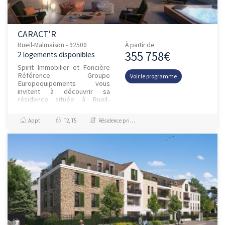
CARACT'R
Rueil-Malmaison - 92500
À partir de
355 758€
2 logements disponibles
Spirit Immobilier et Foncière
Référence Groupe
Voir le programme
Europequipements vous
invitent à découvrir sa
résidence située à Rueil-
Malmaison. Bordée par la
superbe forêt de Malmaison,
Appt.
T2, T5
Résidence principale / PTZ, Investissement et Défiscalisation
à seulement 8 km de...