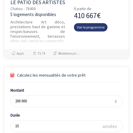
LE PATIO DES ARTISTES
Chatou - 78400
À partir de
410 667€
5 logements disponibles
Architecture Art déco,
prestations haut de gamme et
Voir le programme
respectueuses de
l'environnement, terrasses
plein ciel, services connectés.
Découvrez notre nouvelle
résidence à l'accord parfait !
Appt.
T3, T4
Résidence principale / PTZ, Investissement et Défiscalisation
Compos...
Calculez les mensualités de votre prêt
Montant
€
Durée
années