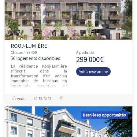
ROOJ-LUMIÈRE
Chatou - 78400
À partir de
299 000€
56 logements disponibles
La résidence Rooj-Lumière
s'inscrit dans la
Voir le programme
transformation d'un ancien
immeuble de bureaux en
logements modernes et
lumineux, complétée par la
construction d'un nouveau
Appt.
T2, T3, T4
bâtiment résidentiel....
Dernières opportunités