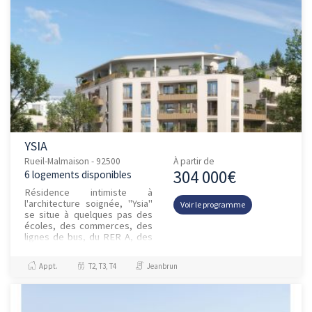
YSIA
Rueil-Malmaison - 92500
À partir de
304 000€
6 logements disponibles
Résidence intimiste à
l'architecture soignée, "Ysia"
Voir le programme
se situe à quelques pas des
écoles, des commerces, des
lignes de bus, du RER A, des
berges de Seine ou encore
des pistes cyclables, un éq...
Appt.
T2, T3, T4
Jeanbrun