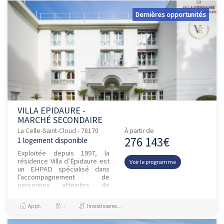
Dernières opportunités
VILLA EPIDAURE -
MARCHÉ SECONDAIRE
La Celle-Saint-Cloud - 78170
À partir de
276 143€
1 logement disponible
Exploitée depuis 1997, la
résidence Villa d’Épidaure est
Voir le programme
un EHPAD spécialisé dans
l’accompagnement de
personnes atteintes de
maladies neuro‑évolutives,
telles que la maladie
Appt.
-
Investissement et Défiscalisation
d’Alzheimer et t...