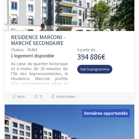
RESIDENCE MARCONI -
MARCHÉ SECONDAIRE
Chatou - 78400
À partir de
394 886€
1 logement disponible
Au cœur du quartier historique
et à moins de 20 minutes de
Voir le programme
l’Île des Impressionnistes, la
résidence Marconi profite
d’un environnement calme et
résidentiel bordé de
paysages verdoyants, à pr...
Appt.
T1
Investissement et Défiscalisation
Dernières opportunités