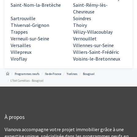
Saint-Nom-la-Bretèche
Saint-Rémy-lès-
Chevreuse
Sartrouville
Soindres
Thiverval-Grignon
Thoiry
Trappes
Vélizy-Villacoublay
Verneuil-sur-Seine
Vernouillet
Versailles
Villennes-sur-Seine
Villepreux
Villiers-Saint-Frédéric
Viroflay
Voisins-le-Bretonneux
Programmes neufs
Ile-de-France
Yvelines
Bougival
L'Îlot Camélias - Bougival
À propos
Vianova accompagne votre projet immobilier grâce à une
expertise unique, spécialisée dans les programmes neufs en