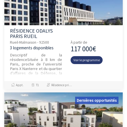
RÉSIDENCE ODALYS
PARIS RUEIL
Rueil-Malmaison - 92500
À partir de
117 000€
3 logements disponibles
Descriptif de la
résidenceSituée à 8 km de
Voir le programme
Paris, proche de l’université
Paris X Nanterre et du quartier
d’affaires de la Défense, la
résidence Odalys Campus
Paris Rueil présente une
Appt.
T1
Résidence principale / PTZ
situati...
Dernières opportunités