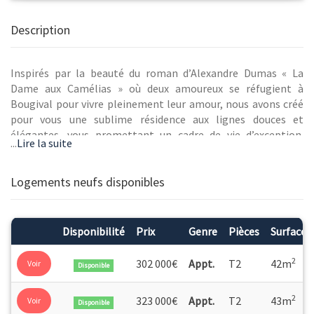
Description
Inspirés par la beauté du roman d’Alexandre Dumas « La
Dame aux Camélias » où deux amoureux se réfugient à
Bougival pour vivre pleinement leur amour, nous avons créé
pour vous une sublime résidence aux lignes douces et
élégantes, vous promettant un cadre de vie d’exception.
...
Lire la suite
Votre future résidence, composée de 63 appartements
déclinés du studio au 5 pièces, vous apportera confort et
bien-être au quotidien. Servi par une architecture
Logements neufs disponibles
contemporaine élégante, l’Îlot Camélias se pare de vert
notamment grâce aux superbes jardins privatifs. Tous les
appartements ont été conçus avec soin et disposent de
Disponibilité
Prix
Genre
Pièces
Surface
prestations intérieures de grande qualité. Pour plus de
confort, un parking en sous-sol ainsi qu’un abri à vélos
2
302 000€
Appt.
T2
42m
Voir
Disponible
couvert sont proposés aux résidents. Nichée entre les
coteaux de Louveciennes et de la Jonchère, Bougival a pour
2
323 000€
Appt.
T2
43m
Voir
principal atout le charme d’un village verdoyant bordé par la
Disponible