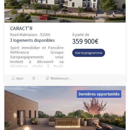
CARACT'R
Rueil-Malmaison - 92500
À partir de
359 900€
3 logements disponibles
Spirit Immobilier et Foncière
Référence Groupe
Voir le programme
Europequipements vous
invitent à découvrir sa
résidence située à Rueil-
Malmaison. Bordée par la
superbe forêt de Malmaison,
Appt.
-
Résidence principale / PTZ
à seulement 8 km de...
Dernières opportunités