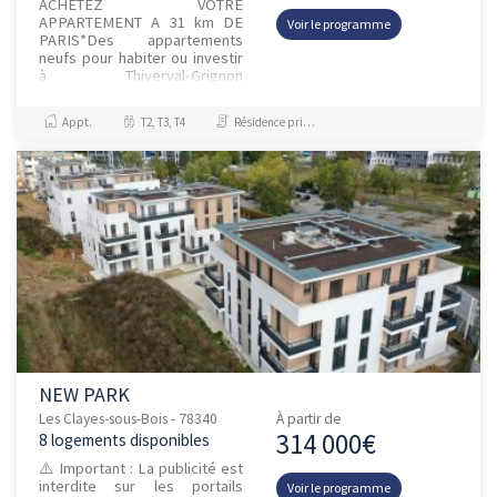
ACHETEZ VOTRE
APPARTEMENT A 31 km DE
Voir le programme
PARIS*Des appartements
neufs pour habiter ou investir
à Thiverval-Grignon
Découvrez la prochaine
réalisation neuve de Vianova
Appt.
T2, T3, T4
Résidence principale / PTZ
sur la commune de Thiv...
NEW PARK
Les Clayes-sous-Bois - 78340
À partir de
314 000€
8 logements disponibles
⚠️ Important : La publicité est
interdite sur les portails
Voir le programme