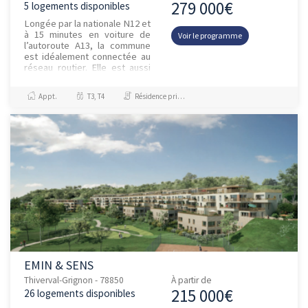
279 000€
5 logements disponibles
Longée par la nationale N12 et
à 15 minutes en voiture de
Voir le programme
l’autoroute A13, la commune
est idéalement connectée au
réseau routier. Elle est aussi
desservie par le Transilien N
qui permet de r...
Appt.
T3, T4
Résidence principale / PTZ, Investissement et Défiscalisation
EMIN & SENS
Thiverval-Grignon - 78850
À partir de
215 000€
26 logements disponibles