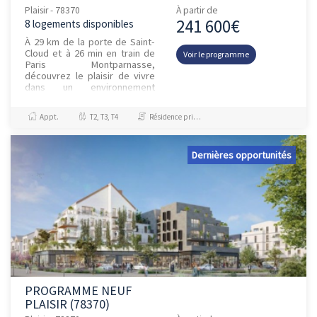
Plaisir - 78370
À partir de
241 600€
8 logements disponibles
À 29 km de la porte de Saint-
Cloud et à 26 min en train de
Voir le programme
Paris Montparnasse,
découvrez le plaisir de vivre
dans un environnement
verdoyant, entouré de forêts
et de vastes étendues
Appt.
T2, T3, T4
Résidence principale / PTZ
champêtr...
Dernières opportunités
PROGRAMME NEUF
PLAISIR (78370)