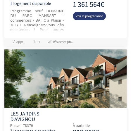
1 361 564€
1 logement disponible
Programme neuf DOMAINE
DU PARC MANSART -
Voir le programme
commerces / BAT C à Plaisir -
78370. Renseignez-vous dès
maintenant ! Pour toutes
informations
complémentaires, prenez
Appt.
T1
Résidence principale / PTZ
contact avec nous !
LES JARDINS
D'AVIGNOU
Plaisir - 78370
À partir de