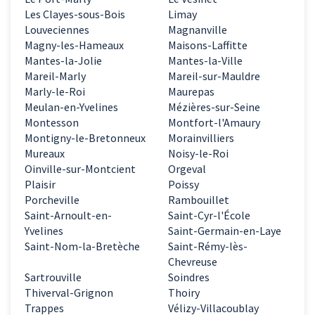
Les Clayes-sous-Bois
Limay
Louveciennes
Magnanville
Magny-les-Hameaux
Maisons-Laffitte
Mantes-la-Jolie
Mantes-la-Ville
Mareil-Marly
Mareil-sur-Mauldre
Marly-le-Roi
Maurepas
Meulan-en-Yvelines
Mézières-sur-Seine
Montesson
Montfort-l'Amaury
Montigny-le-Bretonneux
Morainvilliers
Mureaux
Noisy-le-Roi
Oinville-sur-Montcient
Orgeval
Plaisir
Poissy
Porcheville
Rambouillet
Saint-Arnoult-en-
Saint-Cyr-l'École
Yvelines
Saint-Germain-en-Laye
Saint-Nom-la-Bretèche
Saint-Rémy-lès-
Chevreuse
Sartrouville
Soindres
Thiverval-Grignon
Thoiry
Trappes
Vélizy-Villacoublay