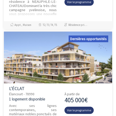
résidence à NEAUPHLE-LE-
Voir le programme
CHATEAUDominant la très chic
campagne yvelinoise, nous
vous proposons une nouvelle
adresse de qualité, située
dans le cœur de Neauphle-le-
Appt., Maison
T2, T3, T4, T5
Résidence principale / PTZ
Ch...
Dernières opportunités
L'ÉCLAT
Élancourt - 78990
À partir de
405 000€
1 logement disponible
Avec ses lignes
contemporaines, ses
Voir le programme
matériaux nobles ponctués de