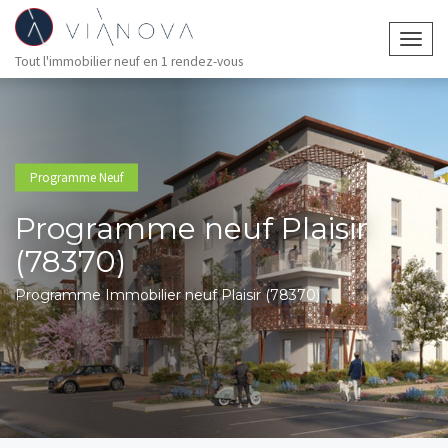
Togg
Tout l'immobilier neuf en 1 rendez-vous
navig
Programme Neuf
Programme neuf Plaisir
(78370)
Programme Immobilier neuf Plaisir (78370)