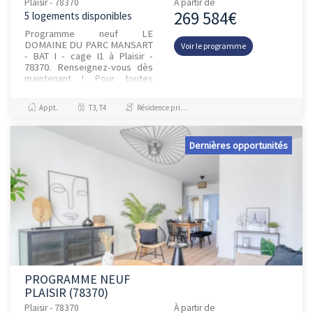
Plaisir - 78370
À partir de
269 584€
5 logements disponibles
Programme neuf LE
DOMAINE DU PARC MANSART
Voir le programme
- BAT I - cage I1 à Plaisir -
78370. Renseignez-vous dès
maintenant ! Pour toutes
informations
complémentaires, prenez
Appt.
T3, T4
Résidence principale / PTZ
contact avec nous !
Dernières opportunités
PROGRAMME NEUF
PLAISIR (78370)
Plaisir - 78370
À partir de