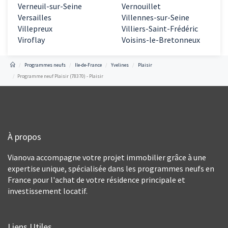
Verneuil-sur-Seine
Vernouillet
Versailles
Villennes-sur-Seine
Villepreux
Villiers-Saint-Frédéric
Viroflay
Voisins-le-Bretonneux
Programmes neufs
Ile-de-France
Yvelines
Plaisir
Programme neuf Plaisir (78370) - Plaisir
À propos
Vianova accompagne votre projet immobilier grâce à une
expertise unique, spécialisée dans les programmes neufs en
France pour l'achat de votre résidence principale et
investissement locatif.
Liens Utiles