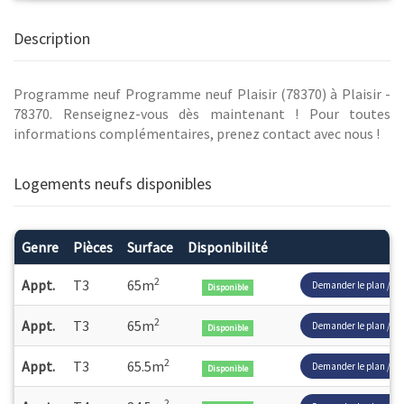
Description
Programme neuf Programme neuf Plaisir (78370) à Plaisir -
78370. Renseignez-vous dès maintenant ! Pour toutes
informations complémentaires, prenez contact avec nous !
Logements neufs disponibles
Genre
Pièces
Surface
Disponibilité
2
Appt.
T3
65m
Demander le plan / pri
Disponible
2
Appt.
T3
65m
Demander le plan / pri
Disponible
2
Appt.
T3
65.5m
Demander le plan / pri
Disponible
2