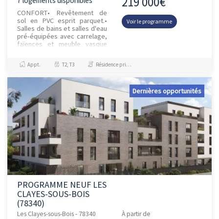
219 000€
7 logements disponibles
CONFORT• Revêtement de
sol en PVC esprit parquet.•
Voir le programme
Salles de bains et salles d'eau
pré-équipées avec carrelage,
faïences et meuble vasque
avec miroir et bandeau
lumine...
Appt.
T2, T3
Résidence principale / PTZ, Investissement et Défiscalisation
Dernières opportunités
PROGRAMME NEUF LES
CLAYES-SOUS-BOIS
(78340)
Les Clayes-sous-Bois - 78340
À partir de