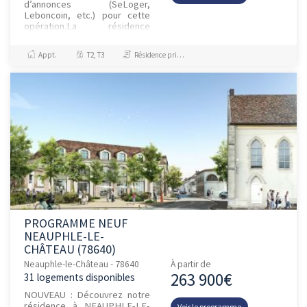
d’annonces (SeLoger,
Leboncoin, etc.) pour cette
opération.La résidence
s'installe à 10 minutes à pied
du centre-ville des Clayes-s...
Appt.
T2, T3
Résidence principale / PTZ
PROGRAMME NEUF
NEAUPHLE-LE-
CHÂTEAU (78640)
Neauphle-le-Château - 78640
À partir de
263 900€
31 logements disponibles
NOUVEAU : Découvrez notre
résidence à NEAUPHLE-LE-
Voir le programme