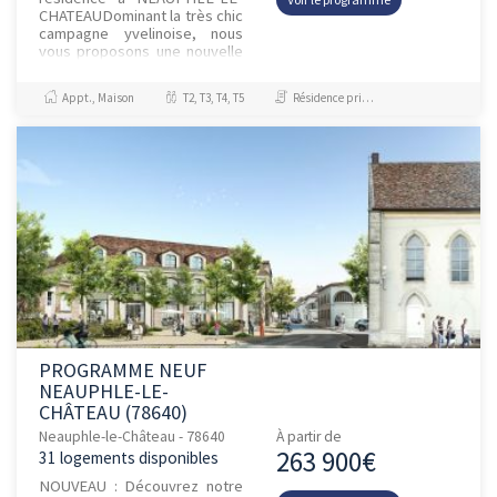
CHATEAUDominant la très chic
campagne yvelinoise, nous
vous proposons une nouvelle
adresse de qualité, située
dans le cœur de Neauphle-le-
Appt., Maison
T2, T3, T4, T5
Résidence principale / PTZ
Ch...
PROGRAMME NEUF
NEAUPHLE-LE-
CHÂTEAU (78640)
Neauphle-le-Château - 78640
À partir de
263 900€
31 logements disponibles
NOUVEAU : Découvrez notre