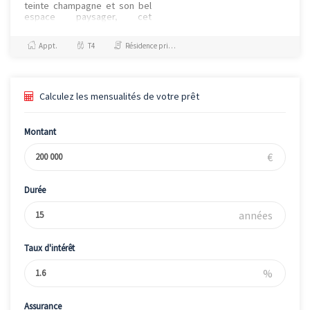
teinte champagne et son bel
espace paysager, cet
ensemble résidentiel
parachève avec allure le
Appt.
T4
Résidence principale / PTZ
nouveau quartier de la Clef
de...
Calculez les mensualités de votre prêt
Montant
€
Durée
années
Taux d'intérêt
%
Assurance