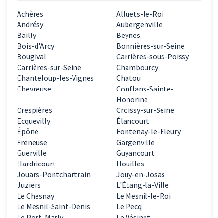
Achères
Alluets-le-Roi
Andrésy
Aubergenville
Bailly
Beynes
Bois-d'Arcy
Bonnières-sur-Seine
Bougival
Carrières-sous-Poissy
Carrières-sur-Seine
Chambourcy
Chanteloup-les-Vignes
Chatou
Chevreuse
Conflans-Sainte-
Honorine
Crespières
Croissy-sur-Seine
Ecquevilly
Élancourt
Épône
Fontenay-le-Fleury
Freneuse
Gargenville
Guerville
Guyancourt
Hardricourt
Houilles
Jouars-Pontchartrain
Jouy-en-Josas
Juziers
L'Étang-la-Ville
Le Chesnay
Le Mesnil-le-Roi
Le Mesnil-Saint-Denis
Le Pecq
Le Port-Marly
Le Vésinet