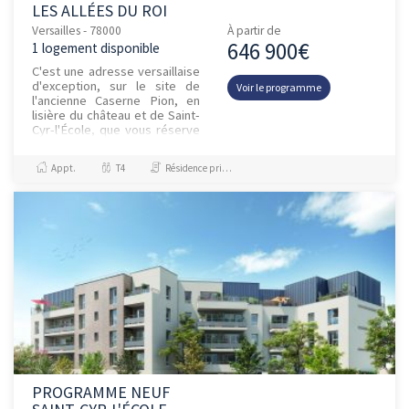
LES ALLÉES DU ROI
Versailles - 78000
À partir de
646 900€
1 logement disponible
C'est une adresse versaillaise
d'exception, sur le site de
Voir le programme
l'ancienne Caserne Pion, en
lisière du château et de Saint-
Cyr-l'École, que vous réserve
le programme immobilier neuf
Les Allées du...
Appt.
T4
Résidence principale / PTZ
PROGRAMME NEUF