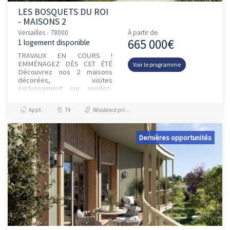
LES BOSQUETS DU ROI
- MAISONS 2
Versailles - 78000
À partir de
665 000€
1 logement disponible
TRAVAUX EN COURS !
EMMÉNAGEZ DÈS CET ÉTÉ
Voir le programme
Découvrez nos 2 maisons
décorées, visites
exclusivement sur rendez-
vous. À l’entrée de Versailles,
en lisière des jardins et du
Appt.
T4
Résidence principale / PTZ
château, habitez au...
Dernières opportunités