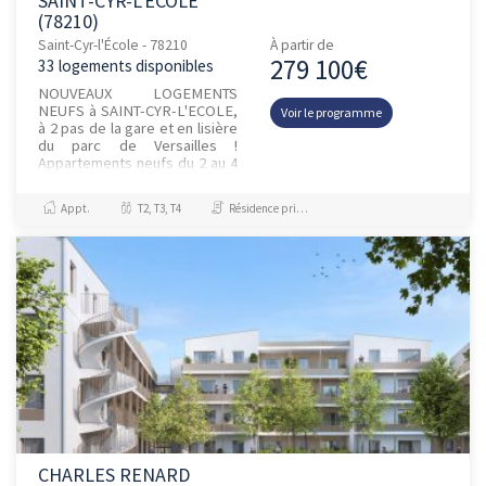
SAINT-CYR-L'ÉCOLE
(78210)
Saint-Cyr-l'École - 78210
À partir de
279 100€
33 logements disponibles
NOUVEAUX LOGEMENTS
NEUFS à SAINT-CYR-L'ECOLE,
Voir le programme
à 2 pas de la gare et en lisière
du parc de Versailles !
Appartements neufs du 2 au 4
pièces avec espace extérieur
et parking ! Appréciée pour s...
Appt.
T2, T3, T4
Résidence principale / PTZ
CHARLES RENARD