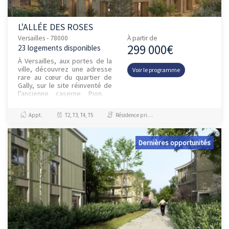
L'ALLÉE DES ROSES
Versailles - 78000
À partir de
299 000€
23 logements disponibles
À Versailles, aux portes de la
ville, découvrez une adresse
Voir le programme
rare au cœur du quartier de
Gally, sur le site réinventé de
l’ancienne caserne Pion.
Nous proposons une
collection confidentie...
Appt.
T2, T3, T4, T5
Résidence principale / PTZ
Dernières opportunités