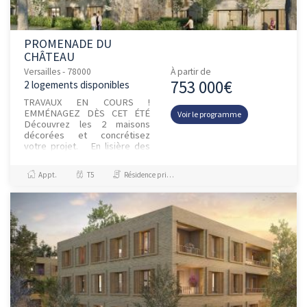
PROMENADE DU
CHÂTEAU
Versailles - 78000
À partir de
753 000€
2 logements disponibles
TRAVAUX EN COURS !
EMMÉNAGEZ DÈS CET ÉTÉ
Voir le programme
Découvrez les 2 maisons
décorées et concrétisez
votre projet. En lisière des
jardins du Château de
Versailles, le Quartier de Gally
Appt.
T5
Résidence principale / PTZ
est un nouve...