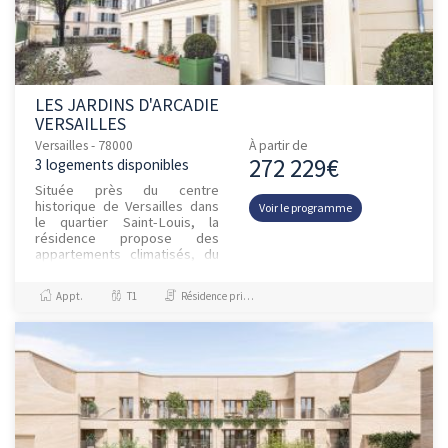
LES JARDINS D'ARCADIE
VERSAILLES
Versailles - 78000
À partir de
272 229€
3 logements disponibles
Située près du centre
historique de Versailles dans
Voir le programme
le quartier Saint-Louis, la
résidence propose des
appartements climatisés, du
studio au T3, meublés et
équipés dans un style chic et
Appt.
T1
Résidence principale / PTZ, Investissement et Défiscalisation
conte...