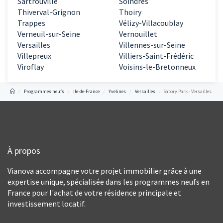
Sartrouville
Soindres
Thiverval-Grignon
Thoiry
Trappes
Vélizy-Villacoublay
Verneuil-sur-Seine
Vernouillet
Versailles
Villennes-sur-Seine
Villepreux
Villiers-Saint-Frédéric
Viroflay
Voisins-le-Bretonneux
Programmes neufs
Ile-de-France
Yvelines
Versailles
Satory Park - Versailles
À propos
Vianova accompagne votre projet immobilier grâce à une
expertise unique, spécialisée dans les programmes neufs en
France pour l'achat de votre résidence principale et
investissement locatif.