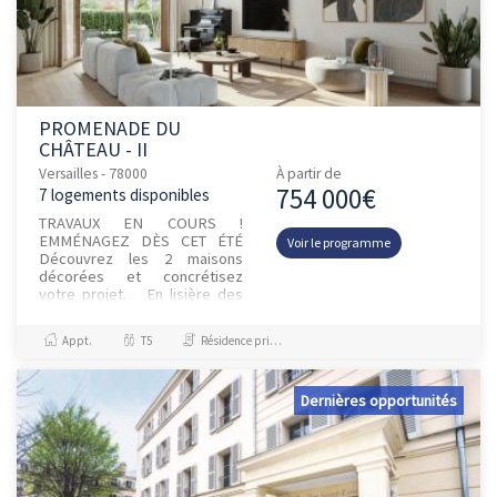
PROMENADE DU
CHÂTEAU - II
Versailles - 78000
À partir de
754 000€
7 logements disponibles
TRAVAUX EN COURS !
EMMÉNAGEZ DÈS CET ÉTÉ
Voir le programme
Découvrez les 2 maisons
décorées et concrétisez
votre projet. En lisière des
jardins du Château de
Versailles, le Quartier de Gally
Appt.
T5
Résidence principale / PTZ
est un nouve...
Dernières opportunités