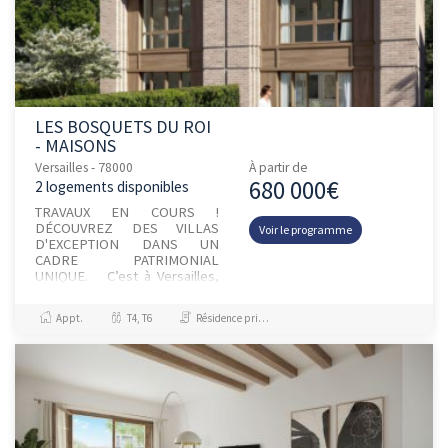
LES BOSQUETS DU ROI
- MAISONS
Versailles - 78000
À partir de
680 000€
2 logements disponibles
TRAVAUX EN COURS !
DÉCOUVREZ DES VILLAS
Voir le programme
D'EXCEPTION DANS UN
CADRE PATRIMONIAL
UNIQUE. C’est à Versailles,
entre les jardins du Château et
Saint-Cyr-l’École, qu’Vianova a
Appt.
T4, T6
Résidence principale / PTZ
été choisi pour...