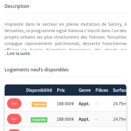
Description
Implanté dans le secteur en pleine mutation de Satory, à
Versailles, ce programme signé Vianova s'inscrit dans l'un des
projets urbains les plus structurants des Yvelines. Versailles
conjugue rayonnement patrimonial, desserte francilienne
efficace et bassin d'emplois dynamique, des atouts qui
...
Lire la suite
soutiennent durablement la demande locative et
résidentielle. Le programme est éligible au PTZ+, au LLI et au
dispositif Jeanbrun, offrant des leviers de financement
Logements neufs disponibles
concrets pour vos clients acquéreurs.
Disponibilité
Prix
Genre
Pièces
Surface
2
188 000€
Appt.
-
24.79m
Voir
Optionné
2
188 000€
Appt.
-
24.79m
Voir
Disponible