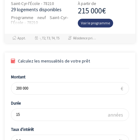
Saint-Cyr-l'École - 78210
À partir de
215 000€
29 logements disponibles
Programme neuf Saint-Cyr-
l'École - 78210
Voir le programme
Appt.
-, T2, T3, T4, T5
Résidence principale / PTZ, Investissement et Défiscalisation
Calculez les mensualités de votre prêt
Montant
€
Durée
années
Taux d'intérêt