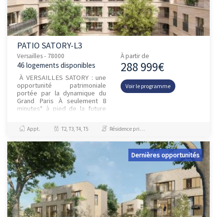
PATIO SATORY-L3
Versailles - 78000
À partir de
288 999€
46 logements disponibles
À VERSAILLES SATORY : une
opportunité patrimoniale
Voir le programme
portée par la dynamique du
Grand Paris À seulement 8
minutes* à pied de la future
gare de la ligne 18, GCC
PROMOTION lance...
Appt.
T2, T3, T4, T5
Résidence principale / PTZ, Investissement et Défiscalisation
Dernières opportunités