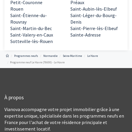
Petit-Couronne
Préaux
Rouen
Saint-Aubin-lès-Elbeuf
Saint-Étienne-du-
Saint-Léger-du-Bourg-
Rouvray
Denis
Saint-Martin-du-Bec
Saint-Pierre-lès-Elbeuf
Saint-Valery-en-Caux
Sainte-Adresse
Sotteville-lès-Rouen
Programmes neufs
Normandie
Seine-Maritime
Le Havre
Programme neuf Le Havre (76600) - Le Havre
À propos
Vianova accompagne votre projet immobilier grâce à une
expertise unique, spécialisée dans les programmes neufs en
France pour l'achat de votre résidence principale et
investissement locatif.