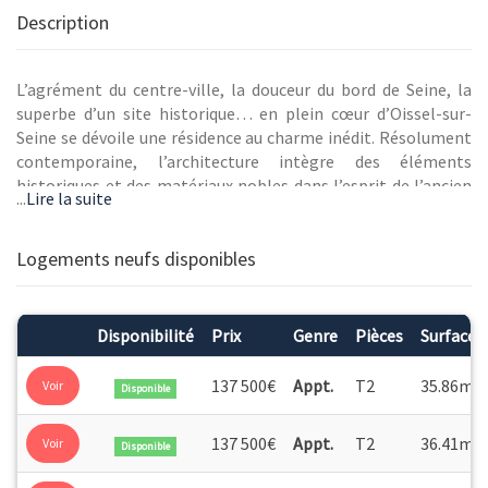
Description
L’agrément du centre-ville, la douceur du bord de Seine, la
superbe d’un site historique… en plein cœur d’Oissel-sur-
Seine se dévoile une résidence au charme inédit. Résolument
contemporaine, l’architecture intègre des éléments
historiques et des matériaux nobles dans l’esprit de l’ancien
...
Lire la suite
manoir. Au sein d’un parc paysager de 3 581 m2, elle propose
des appartements de 2 et 3 pièces, avec balcons, loggias et
terrasses orientés sud et vues sur la Seine. À 16 km* de Rouen
Logements neufs disponibles
et à 3 min de l’A13, l’adresse est idéale pour un premier achat
grâce au PTZ 2024 ou pour un investissement solide, pérenne
et défiscalisé (Pinel B1).
Disponibilité
Prix
Genre
Pièces
Surface
2
137 500€
Appt.
T2
35.86m
Voir
Disponible
2
137 500€
Appt.
T2
36.41m
Voir
Disponible