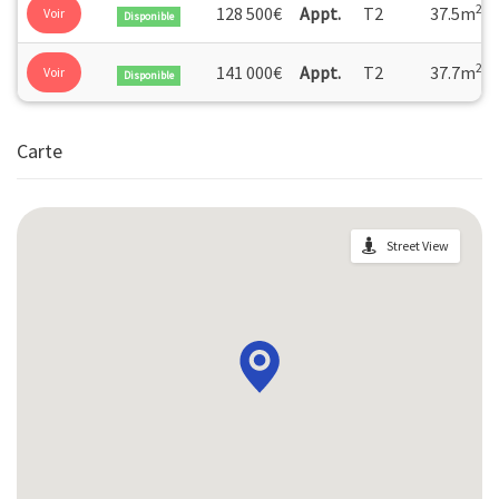
2
128 500€
Appt.
T2
37.5m
Voir
Disponible
2
141 000€
Appt.
T2
37.7m
Voir
Disponible
Carte
Street View