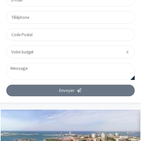
€
Envoyer