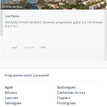
13 - Port-de-Bouc
Lou Passo
NOUVEAU À PORT-DE-BOUC Devenez propriétaire grâce à la TVA réduite
à 5,5 % !...
Appt.
T2, T3, T4
LMNP
Programmes neufs à proximité
Agde
Baillargues
Béziers
Castelnau-le-Lez
Castries
Clapiers
Fabrègues
Frontignan