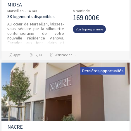
MIDEA
Marseillan - 34340
À partir de
169 000€
38 logements disponibles
Au cœur de Marseillan, laissez-
vous séduire par la silhouette
Voir le programme
contemporaine de votre
nouvelle résidence Vianova.
Façades aux tons clairs et
taupe, palmiers et espaces
verts composent un cadr...
Appt.
T2, T3
Résidence principale / PTZ
Dernières opportunités
NACRE