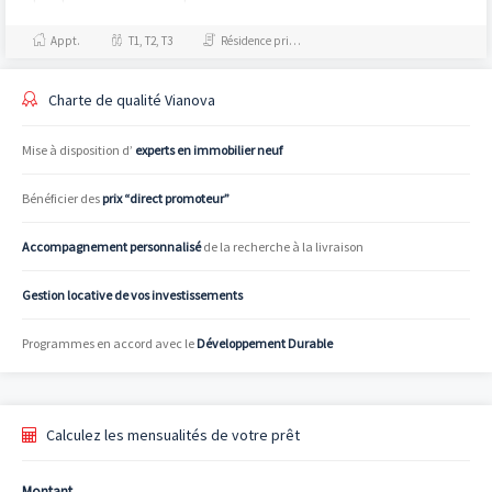
centre ville, des commerces et
du port de plaisance ;...
Appt.
T1, T2, T3
Résidence principale / PTZ, Investissement et Défiscalisation
Charte de qualité Vianova
Mise à disposition d’
experts en immobilier neuf
Bénéficier des
prix “direct promoteur”
Accompagnement personnalisé
de la recherche à la livraison
Gestion locative de vos investissements
Programmes en accord avec le
Développement Durable
Calculez les mensualités de votre prêt
Montant