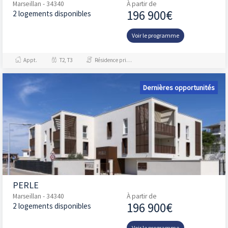
Marseillan - 34340
À partir de
196 900€
2 logements disponibles
Voir le programme
Appt.
T2, T3
Résidence principale / PTZ, Investissement et Défiscalisation
Dernières opportunités
PERLE
Marseillan - 34340
À partir de
196 900€
2 logements disponibles
Voir le programme