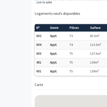
ème
La livraison est prévue au 3
trimestre 2
Les dispositifs fiscaux applicables sur ce
Description
Situé en plein cœur de ville, ce quartier
permet d’accéder en quelques minutes à 
La résidence, intimiste et à l’architect
généreuses, de beaux extérieurs et des 
...
Lire la suite
Parking en supplément :
Logements neufs disponibles
Merci de respecter la grille de rattache
o
N
Genre
Pièces
602
Appt.
T3