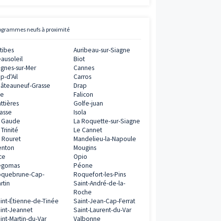
Avis clients
Vianova
5
/
5
0€
11
AVIS CLIENTS
ramme