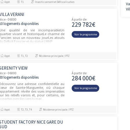
pare-bainsCuisine meubl...
Appt.
T2
Résidence principale / PTZ, Investissement et D
LES PANORAMAS CIMIEZ
Nice - 06000
À partir de
300 00
106 logements disponibles
Programme neuf Nice - 06000
Voir le prog
Appt.
-, T1, T2, T3, T4, T5
Résidence principale / PTZ, Investissement et Défiscalisation
SO'CARLONE
unités
Nice - 06000
À partir de
106 88
3 logements disponibles
Destination incontournable en France,
Nice se distingue par son climat
Voir le prog
méditerranéen, son patrimoine culturel
riche et sa gastronomie de renom. «
So’Carlone » est une résidence étudiante