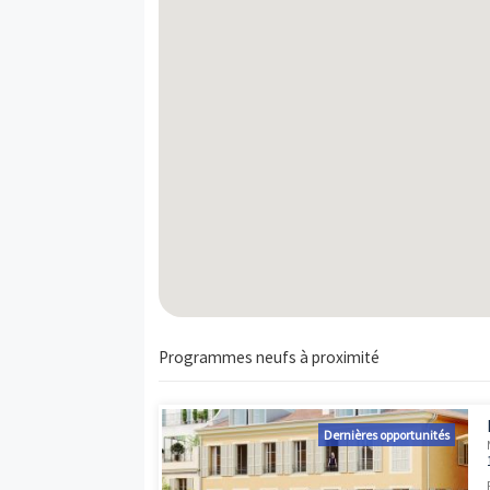
604
Appt.
T4
603
Appt.
T5
401
Appt.
T5
601
Appt.
T5
Carte