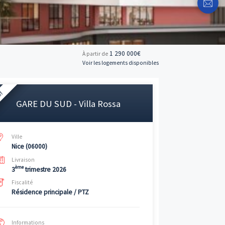
1 29
À partir de
Voir les logemen
Neuf
GARE DU SUD - Villa Rossa
Ville
Nice (06000)