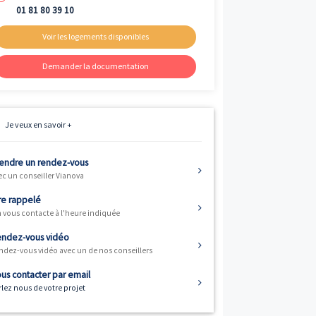
Livraison
ème
3
trimestre 2026
Fiscalité
Résidence principale / PTZ
Informations
01 81 80 39 10
Voir les logements disponibles
Demander la documentation
Je veux en savoir +
s) vous offre 5
ces (T5) à partir
Prendre un rendez-vous