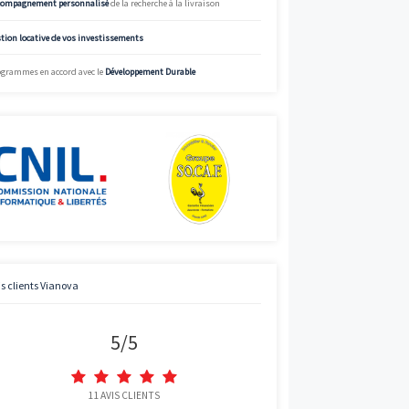
%
/ prix
/ prix
Simulez
Simulateur de mensualités offrant des données à titre indicatif.
/ prix
informations précises et adaptées, appelez Vianova.
/ prix
Charte de qualité Vianova
Mise à disposition d’
experts en immobilier neuf
Bénéficier des
prix “direct promoteur”
Street View
Accompagnement personnalisé
de la recherche à la livraison
Gestion locative de vos investissements
Programmes en accord avec le
Développement Durable