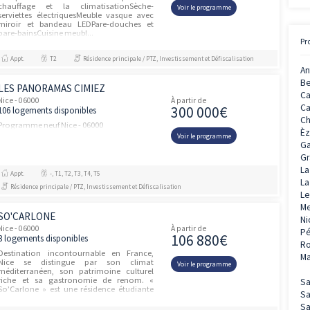
PALAIS RIVIERA
unités
Nice - 06000
À partir de
275 00
1 logement disponible
Pompe à chaleur réversible pour le
chauffage et la climatisationSèche-
Voir le prog
serviettes électriquesMeuble vasque avec
miroir et bandeau LEDPare-douches et