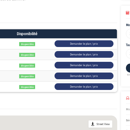
026.
 programme sont : Accession.
, célèbre pour son marché à ciel ouvert, est desservi par la ligne
la Place Masséna, au Vieux Nice et à la Promenade des Anglais.
ure soignée, sera composée d’appartements neufs du 2 au 4 Pièces a
prestations haut de gamme.
ment des stationnements dans la rubrique argumentaire commercial.
Surface
Disponibilité
2
85.5m
Demander le plan 
Disponible