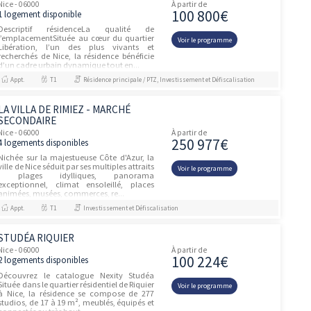
d’e...
Appt.
T1
Investissement et Défiscalisation
VILLA VERANI
Nice - 06000
À partir de
229 78
10 logements disponibles
Une qualité de vie incomparableUn
quartier vivant et historiqueLe charme de
Voir le prog
l'ancien sous un nouveau jourLes atouts
du Déficit Foncier et du statut LMNP
Appt.
T1, T2
Résidence principale / PTZ
SERENITY VIEW
Nice - 06000
À partir de
284 00
20 logements disponibles
Découvrez une adresse confidentielle au
cœur de Sainte-Marguerite, où chaque
Voir le prog
appartement révèle des vues imprenables
sur les reliefs varois et, pour certains, de
superbes percées vers la mer...